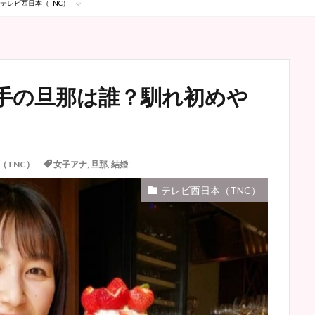
テレビ西日本（TNC）
手の旦那は誰？馴れ初めや
（TNC）
女子アナ
,
旦那
,
結婚
テレビ西日本（TNC）