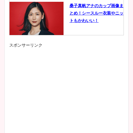
桑子真帆アナのカップ画像ま
とめ！シースルー衣装やニッ
トもかわいい！
スポンサーリンク
小室瑛莉子のカップ画像まと
め！足が美脚でニット衣装も
かわいい！
清水麻椰アナのかわいい画
像！身長やカップ、同期や
wikiプロフもチェック！
大家彩香アナのかわいいカッ