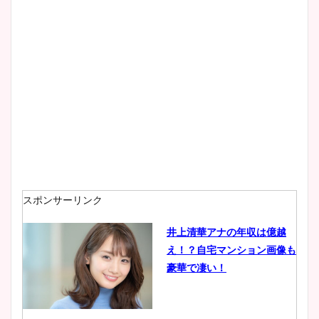
スポンサーリンク
井上清華アナの年収は億越
え！？自宅マンション画像も
豪華で凄い！