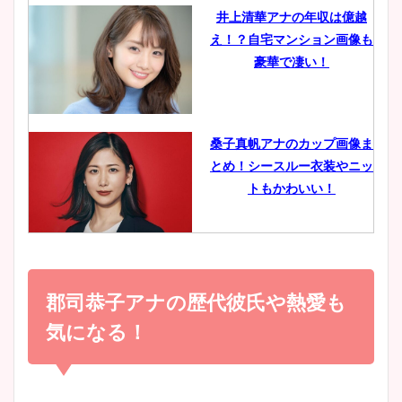
井上清華アナの年収は億越
え！？自宅マンション画像も
鈴木唯の太ってた時の体重が
豪華で凄い！
ヤバすぎww原因や痩せたダ
イエット方は？昔と現在を画
像比較！
桑子真帆アナのカップ画像ま
とめ！シースルー衣装やニッ
豊島実季アナのカップ画像ま
トもかわいい！
とめ！美脚や水着姿に年齢も
調査！
小室瑛莉子のカップ画像まと
め！足が美脚でニット衣装も
郡司恭子アナの歴代彼氏や熱愛も
宇賀神メグアナのニット画像
かわいい！
まとめ！足も美脚でカップも
気になる！
凄い！
清水麻椰アナのかわいい画