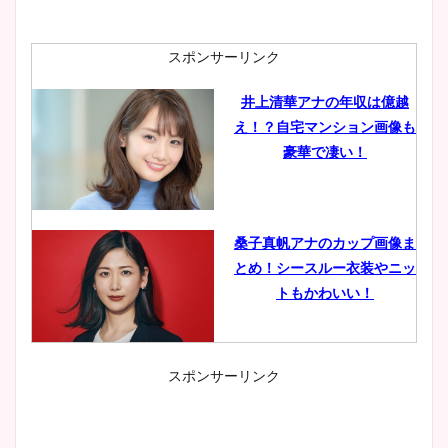
スポンサーリンク
井上清華アナの年収は億越
え！？自宅マンション画像も
豪華で凄い！
桑子真帆アナのカップ画像ま
とめ！シースルー衣装やニッ
トもかわいい！
スポンサーリンク
小室瑛莉子のカップ画像まと
め！足が美脚でニット衣装も
かわいい！