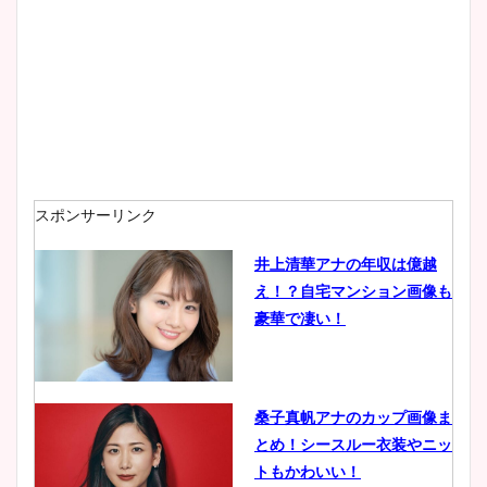
プ画像まとめ！同期や実家に
wikiプロフも！
安藤萌々アナのカップ画像や
ニット衣装まとめ！美足の筋
肉も凄い！
スポンサーリンク
井上清華アナの年収は億越
え！？自宅マンション画像も
鈴木唯の太ってた時の体重が
豪華で凄い！
ヤバすぎww原因や痩せたダ
イエット方は？昔と現在を画
像比較！
桑子真帆アナのカップ画像ま
とめ！シースルー衣装やニッ
豊島実季アナのカップ画像ま
トもかわいい！
とめ！美脚や水着姿に年齢も