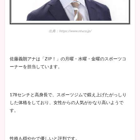
宇賀神メグアナのニット画像
まとめ！足も美脚でカップも
凄い！
出典：https://www.ntv.co.jp/
池谷実悠アナのメガネ画像が
佐藤義朗アナは「ZIP！」の月曜・水曜・金曜のスポーツコ
かわいい！カップや水着姿も
ーナーを担当しています。
まとめた！
178センチと高身長で、スポーツジムで鍛え上げたがっしり
した体格をしており、女性からの人気がかなり高いようで
す。
性格も穏やかで優しいと評判です。