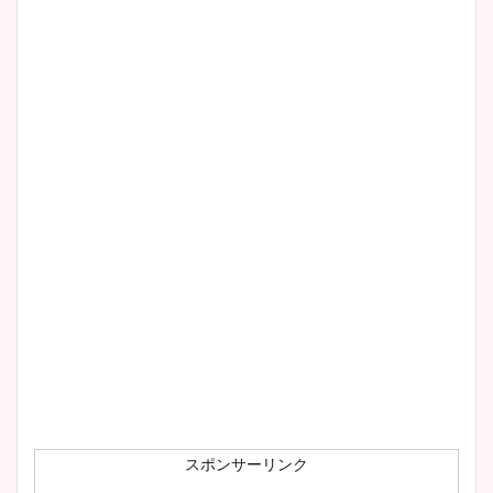
清水麻椰アナのかわいい画
像！身長やカップ、同期や
wikiプロフもチェック！
大家彩香アナのかわいいカッ
プ画像まとめ！同期や実家に
wikiプロフも！
安藤萌々アナのカップ画像や
ニット衣装まとめ！美足の筋
肉も凄い！
スポンサーリンク