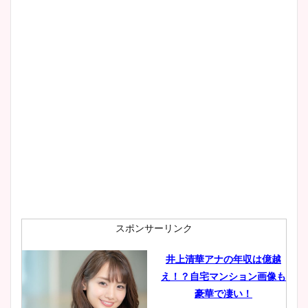
像！身長やカップ、同期や
wikiプロフもチェック！
大家彩香アナのかわいいカッ
プ画像まとめ！同期や実家に
wikiプロフも！
安藤萌々アナのカップ画像や
ニット衣装まとめ！美足の筋
肉も凄い！
スポンサーリンク
井上清華アナの年収は億越
え！？自宅マンション画像も
鈴木唯の太ってた時の体重が
豪華で凄い！
ヤバすぎww原因や痩せたダ