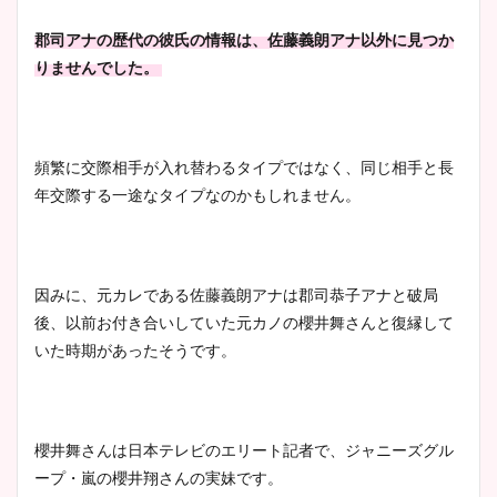
像！身長やカップ、同期や
池谷実悠アナのメガネ画像が
郡司アナの歴代の彼氏の情報は、佐藤
義朗
アナ以外に見つか
wikiプロフもチェック！
かわいい！カップや水着姿も
りませんでした。
まとめた！
大家彩香アナのかわいいカッ
頻繁に交際相手が入れ替わるタイプではなく、同じ相手と長
プ画像まとめ！同期や実家に
年交際する一途なタイプなのかもしれません。
wikiプロフも！
因みに、元カレである佐藤義朗アナは郡司恭子アナと破局
安藤萌々アナのカップ画像や
後、以前お付き合いしていた元カノの櫻井舞さんと復縁して
ニット衣装まとめ！美足の筋
いた時期があったそうです。
肉も凄い！
櫻井舞さんは日本テレビのエリート記者で、ジャニーズグル
鈴木唯の太ってた時の体重が
ープ・嵐の櫻井翔さんの実妹です。
ヤバすぎww原因や痩せたダ