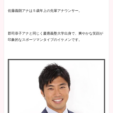
佐藤義朗アナは５歳年上の先輩アナウンサー。
安藤萌々アナのカップ画像や
ニット衣装まとめ！美足の筋
肉も凄い！
郡司恭子アナと同じく慶應義塾大学出身で、爽やかな笑顔が
印象的なスポーツマンタイプのイケメンです。
鈴木唯の太ってた時の体重が
ヤバすぎww原因や痩せたダ
イエット方は？昔と現在を画
像比較！
豊島実季アナのカップ画像ま
とめ！美脚や水着姿に年齢も
調査！