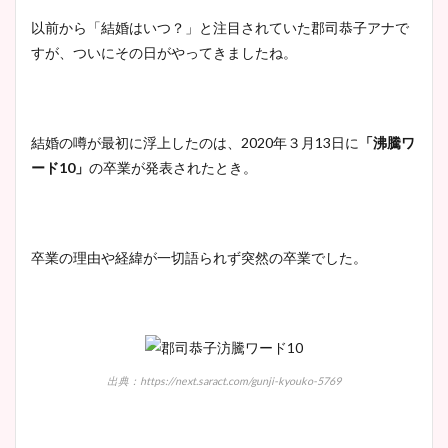
以前から「結婚はいつ？」と注目されていた郡司恭子アナで
大家彩香アナのかわいいカッ
すが、ついにその日がやってきましたね。
プ画像まとめ！同期や実家に
wikiプロフも！
結婚の噂が最初に浮上したのは、2020年３月13日に
「沸騰ワ
ード10」
の卒業が発表されたとき。
安藤萌々アナのカップ画像や
ニット衣装まとめ！美足の筋
肉も凄い！
卒業の理由や経緯が一切語られず突然の卒業でした。
鈴木唯の太ってた時の体重が
ヤバすぎww原因や痩せたダ
イエット方は？昔と現在を画
出典：https://next.saract.com/gunji-kyouko-5769
像比較！