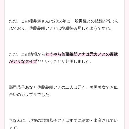
イエット方は？昔と現在を画
像比較！
ただ、この櫻井舞さんは2016年に一般男性との結婚が報じら
れており、佐藤義朗アナとは復縁後破局したようですね。
豊島実季アナのカップ画像ま
とめ！美脚や水着姿に年齢も
調査！
ただ、この情報から
どうやら佐藤義郎アナは元カノとの復縁
がアリなタイプ
だということが判明しました。
宇賀神メグアナのニット画像
まとめ！足も美脚でカップも
郡司恭子あなと佐藤義朗アナの二人は元々、美男美女でお似
凄い！
合いのカップルでした。
池谷実悠アナのメガネ画像が
ちなみに、現在の郡司恭子アナはすでに結婚・出産されてい
かわいい！カップや水着姿も
ます。
まとめた！