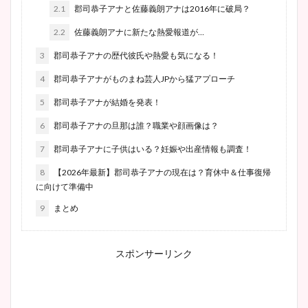
2.1
郡司恭子アナと佐藤義朗アナは2016年に破局？
2.2
佐藤義朗アナに新たな熱愛報道が…
3
郡司恭子アナの歴代彼氏や熱愛も気になる！
4
郡司恭子アナがものまね芸人JPから猛アプローチ
5
郡司恭子アナが結婚を発表！
6
郡司恭子アナの旦那は誰？職業や顔画像は？
7
郡司恭子アナに子供はいる？妊娠や出産情報も調査！
8
【2026年最新】郡司恭子アナの現在は？育休中＆仕事復帰
に向けて準備中
9
まとめ
スポンサーリンク