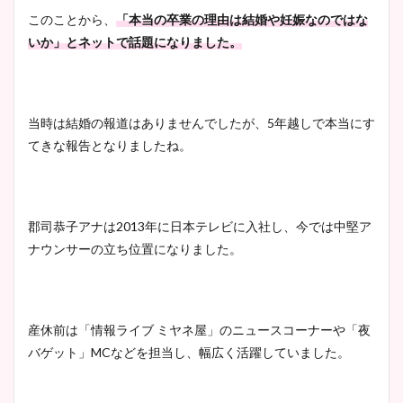
このことから、
「本当の卒業の理由は結婚や妊娠なのではな
豊島実季アナのカップ画像ま
いか」とネットで話題になりました。
とめ！美脚や水着姿に年齢も
調査！
当時は結婚の報道はありませんでしたが、5年越しで本当にす
てきな報告となりましたね。
宇賀神メグアナのニット画像
まとめ！足も美脚でカップも
凄い！
郡司恭子アナは2013年に日本テレビに入社し、今では中堅ア
ナウンサーの立ち位置になりました。
池谷実悠アナのメガネ画像が
かわいい！カップや水着姿も
まとめた！
産休前は「情報ライブ ミヤネ屋」のニュースコーナーや「夜
バゲット」MCなどを担当し、幅広く活躍していました。