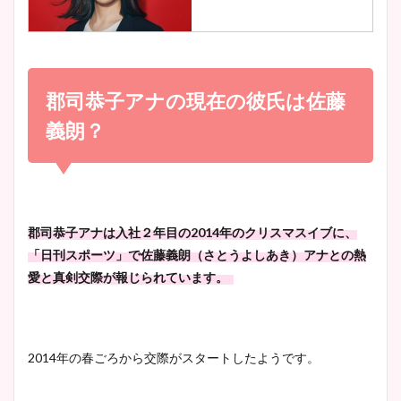
調査！
小室瑛莉子のカップ画像まと
め！足が美脚でニット衣装も
郡司恭子アナの現在の彼氏は佐藤
宇賀神メグアナのニット画像
かわいい！
まとめ！足も美脚でカップも
義朗？
凄い！
清水麻椰アナのかわいい画
像！身長やカップ、同期や
池谷実悠アナのメガネ画像が
郡司恭子アナは入社２年目の2014年のクリスマスイブに、
wikiプロフもチェック！
かわいい！カップや水着姿も
「日刊スポーツ」で佐藤
義朗
（さとうよしあき）アナとの熱
まとめた！
愛と真剣交際が報じられています。
大家彩香アナのかわいいカッ
プ画像まとめ！同期や実家に
2014年の春ごろから交際がスタートしたようです。
wikiプロフも！