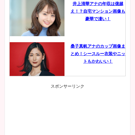
井上清華アナの年収は億越
え！？自宅マンション画像も
豪華で凄い！
桑子真帆アナのカップ画像ま
とめ！シースルー衣装やニッ
トもかわいい！
スポンサーリンク
小室瑛莉子のカップ画像まと
め！足が美脚でニット衣装も
かわいい！
清水麻椰アナのかわいい画