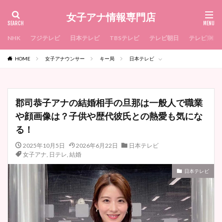
女子アナ情報専門店
NHK
フジテレビ
日本テレビ
TBSテレビ
テレビ朝日
テレビ東京
HOME
女子アナウンサー
キー局
日本テレビ
郡司恭子アナの結婚相手の旦那は一般人で職業
や顔画像は？子供や歴代彼氏との熱愛も気にな
る！
2025年10月5日
2026年6月22日
日本テレビ
女子アナ
,
日テレ
,
結婚
日本テレビ