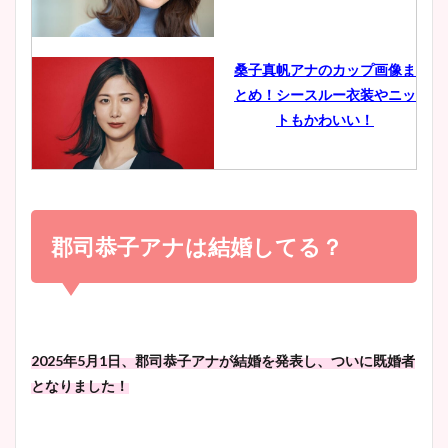
イエット方は？昔と現在を画
像比較！
桑子真帆アナのカップ画像ま
とめ！シースルー衣装やニッ
豊島実季アナのカップ画像ま
トもかわいい！
とめ！美脚や水着姿に年齢も
調査！
小室瑛莉子のカップ画像まと
め！足が美脚でニット衣装も
郡司恭子アナは結婚してる？
宇賀神メグアナのニット画像
かわいい！
まとめ！足も美脚でカップも
凄い！
清水麻椰アナのかわいい画
2025年5月1日、郡司恭子アナが結婚を発表し、ついに既婚者
像！身長やカップ、同期や
となりました！
池谷実悠アナのメガネ画像が
wikiプロフもチェック！
かわいい！カップや水着姿も
まとめた！