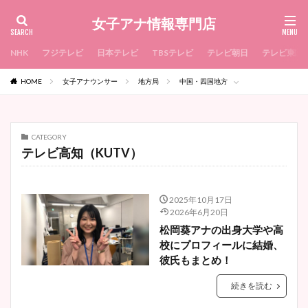
女子アナ情報専門店
NHK
フジテレビ
日本テレビ
TBSテレビ
テレビ朝日
テレビ東京
HOME
女子アナウンサー
地方局
中国・四国地方
CATEGORY
テレビ高知（KUTV）
2025年10月17日
2026年6月20日
松岡葵アナの出身大学や高
校にプロフィールに結婚、
彼氏もまとめ！
続きを読む