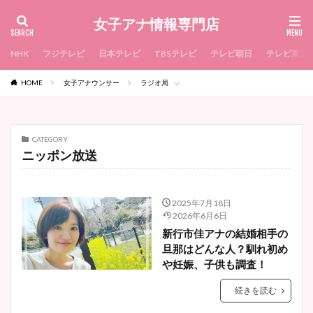
女子アナ情報専門店
NHK
フジテレビ
日本テレビ
TBSテレビ
テレビ朝日
テレビ東京
HOME
女子アナウンサー
ラジオ局
CATEGORY
ニッポン放送
2025年7月18日
2026年6月6日
新行市佳アナの結婚相手の
旦那はどんな人？馴れ初め
や妊娠、子供も調査！
続きを読む