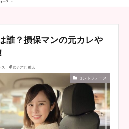
ォース
は誰？損保マンの元カレや
！
ース
女子アナ
,
彼氏
セントフォース