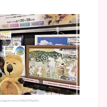
nstagram.com/p/CbWQ7PPpqMu/