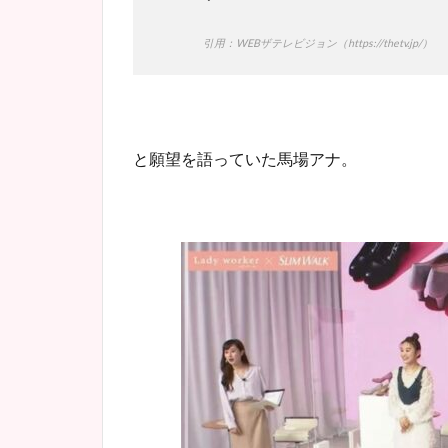
引用：WEBザテレビジョン（https://thetv.jp/）
と願望を語っていた馬場アナ。