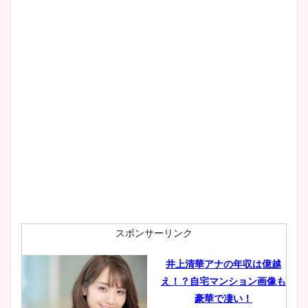
スポンサーリンク
井上清華アナの年収は億越
え！？自宅マンション画像も
豪華で凄い！