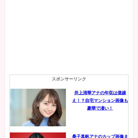
大家彩香アナのかわいいカッ
プ画像まとめ！同期や実家に
wikiプロフも！
安藤萌々アナのカップ画像や
ニット衣装まとめ！美足の筋
肉も凄い！
スポンサーリンク
井上清華アナの年収は億越
え！？自宅マンション画像も
鈴木唯の太ってた時の体重が
豪華で凄い！
ヤバすぎww原因や痩せたダ
イエット方は？昔と現在を画
像比較！
桑子真帆アナのカップ画像ま