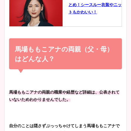
とめ！シースルー衣装やニッ
豊島実季アナのカップ画像ま
トもかわいい！
とめ！美脚や水着姿に年齢も
調査！
小室瑛莉子のカップ画像まと
め！足が美脚でニット衣装も
馬場ももこアナの両親（父・母）
宇賀神メグアナのニット画像
かわいい！
まとめ！足も美脚でカップも
はどんな人？
凄い！
清水麻椰アナのかわいい画
像！身長やカップ、同期や
池谷実悠アナのメガネ画像が
馬場ももこアナの両親の職業や経歴など詳細は、公表されて
wikiプロフもチェック！
かわいい！カップや水着姿も
いないためわかりませんでした。
まとめた！
大家彩香アナのかわいいカッ
自分のことは隠さずぷっっちゃけてしまう馬場ももこアナで
プ画像まとめ！同期や実家に