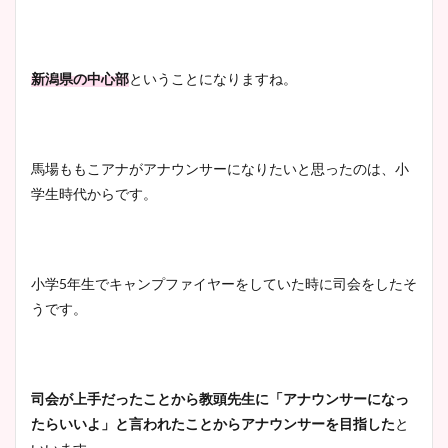
新潟県の中心部
ということになりますね。
宇賀神メグアナのニット画像
まとめ！足も美脚でカップも
凄い！
馬場ももこアナがアナウンサーになりたいと思ったのは、小
学生時代からです。
池谷実悠アナのメガネ画像が
かわいい！カップや水着姿も
まとめた！
小学5年生でキャンプファイヤーをしていた時に司会をしたそ
うです。
司会が上手だったことから教頭先生に「アナウンサーになっ
たらいいよ」と言われたことからアナウンサーを目指した
と