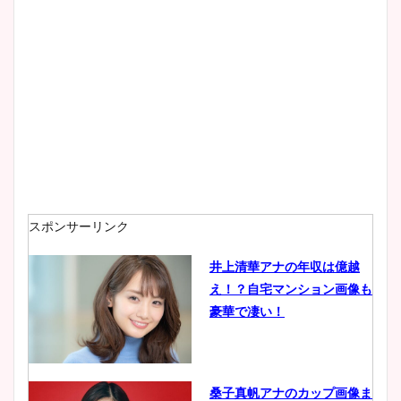
大家彩香アナのかわいいカッ
プ画像まとめ！同期や実家に
wikiプロフも！
安藤萌々アナのカップ画像や
ニット衣装まとめ！美足の筋
肉も凄い！
スポンサーリンク
井上清華アナの年収は億越
え！？自宅マンション画像も
鈴木唯の太ってた時の体重が
豪華で凄い！
ヤバすぎww原因や痩せたダ
イエット方は？昔と現在を画
像比較！
桑子真帆アナのカップ画像ま