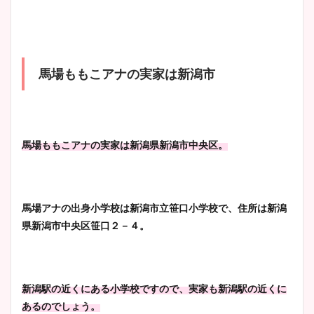
wikiプロフも！
馬場ももこアナの実家は新潟市
安藤萌々アナのカップ画像や
ニット衣装まとめ！美足の筋
肉も凄い！
馬場ももこアナの実家は新潟県新潟市中央区。
鈴木唯の太ってた時の体重が
ヤバすぎww原因や痩せたダ
馬場アナの出身小学校は新潟市立笹口小学校で、住所は新潟
イエット方は？昔と現在を画
県新潟市中央区笹口２－４。
像比較！
豊島実季アナのカップ画像ま
新潟駅の近くにある小学校ですので、実家も新潟駅の近くに
とめ！美脚や水着姿に年齢も
あるのでしょう。
調査！