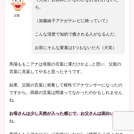
ろ。
父親
（加藤綾子アナがテレビに映っていて）
宇賀神メグアナのニット画像
まとめ！足も美脚でカップも
こんな清楚で知的で癒される人がなるんだ。
凄い！
お前にそんな要素は1つもないだろ（大笑）
馬場ももこアナは母親の言葉に運だけかよ…と思い、父親の
池谷実悠アナのメガネ画像が
言葉に見返してやると思ったそうです。
かわいい！カップや水着姿も
まとめた！
結果、父親の言葉に発奮して根性でアナウンサーになったの
ですから、両親の言葉は間違ってなかったのかもしれません
ね。
お母さんは少し天然が入った感じで、お父さんは面白い
です
ね。