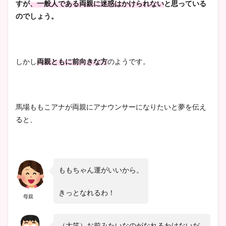
すが
、一般人である両親に迷惑はかけられない
と思っている
wikiプロフも！
のでしょう。
安藤萌々アナのカップ画像や
しかし
両親ともに前向きな方
のようです。
ニット衣装まとめ！美足の筋
肉も凄い！
馬場ももこアナが両親にアナウンサーになりたいと夢を伝え
ると、
鈴木唯の太ってた時の体重が
ヤバすぎww原因や痩せたダ
イエット方は？昔と現在を画
像比較！
ももちゃん運がいいから。
きっとなれるわ！
豊島実季アナのカップ画像ま
母親
とめ！美脚や水着姿に年齢も
調査！
（大笑）お前みたいなのがなれるわけないだ