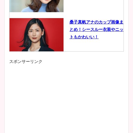
桑子真帆アナのカップ画像ま
とめ！シースルー衣装やニッ
トもかわいい！
スポンサーリンク
小室瑛莉子のカップ画像まと
め！足が美脚でニット衣装も
かわいい！
清水麻椰アナのかわいい画
像！身長やカップ、同期や
wikiプロフもチェック！