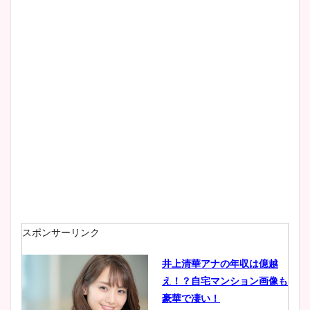
スポンサーリンク
井上清華アナの年収は億越
え！？自宅マンション画像も
豪華で凄い！