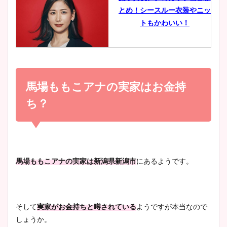
とめ！シースルー衣装やニッ
豊島実季アナのカップ画像ま
トもかわいい！
とめ！美脚や水着姿に年齢も
調査！
小室瑛莉子のカップ画像まと
め！足が美脚でニット衣装も
馬場ももこアナの実家はお金持
宇賀神メグアナのニット画像
かわいい！
まとめ！足も美脚でカップも
ち？
凄い！
清水麻椰アナのかわいい画
像！身長やカップ、同期や
池谷実悠アナのメガネ画像が
馬場ももこアナの実家は新潟県新潟市
にあるようです。
wikiプロフもチェック！
かわいい！カップや水着姿も
まとめた！
そして
実家がお金持ちと噂されている
ようですが本当なので
大家彩香アナのかわいいカッ
しょうか。
プ画像まとめ！同期や実家に