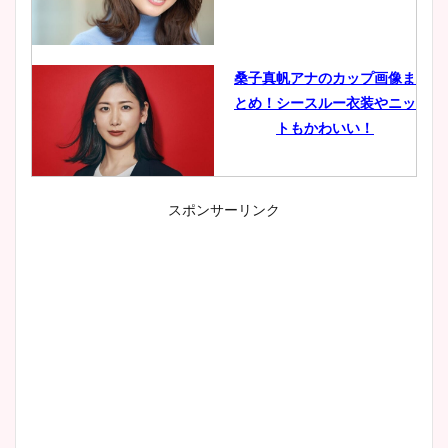
桑子真帆アナのカップ画像ま
とめ！シースルー衣装やニッ
トもかわいい！
スポンサーリンク
小室瑛莉子のカップ画像まと
め！足が美脚でニット衣装も
かわいい！
清水麻椰アナのかわいい画
像！身長やカップ、同期や
wikiプロフもチェック！