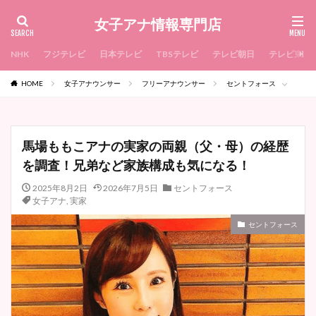
女子アナ情報専門店
NHK
フジテレビ
日本テレビ
TBSテレビ
テレビ朝日
テレビ東京
HOME
女子アナウンサー
フリーアナウンサー
セントフォース
馬場ももこアナの実家の両親（父・母）の経歴
を調査！兄弟など家族構成も気になる！
2025年8月2日
2026年7月5日
セントフォース
女子アナ
,
実家
セントフォース