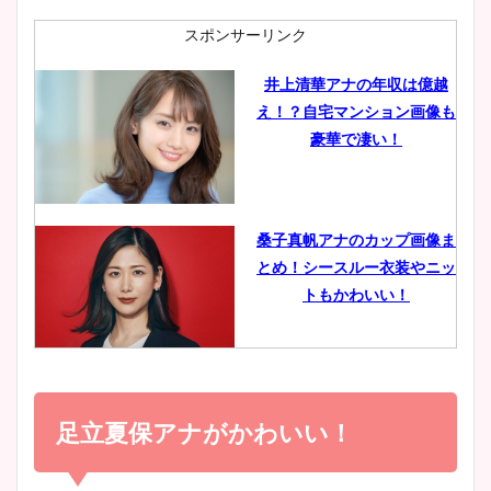
肉も凄い！
スポンサーリンク
井上清華アナの年収は億越
え！？自宅マンション画像も
鈴木唯の太ってた時の体重が
豪華で凄い！
ヤバすぎww原因や痩せたダ
イエット方は？昔と現在を画
像比較！
桑子真帆アナのカップ画像ま
とめ！シースルー衣装やニッ
豊島実季アナのカップ画像ま
トもかわいい！
とめ！美脚や水着姿に年齢も
調査！
小室瑛莉子のカップ画像まと
め！足が美脚でニット衣装も
足立夏保アナがかわいい！
宇賀神メグアナのニット画像
かわいい！
まとめ！足も美脚でカップも
凄い！