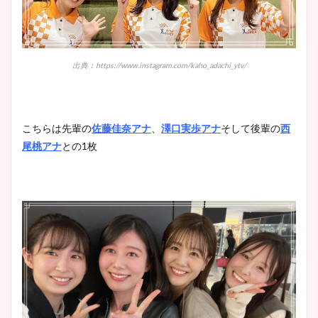
出典：https://www.instagram.com/kaho_adachi_ytv/
こちらは先輩の
佐藤佳奈アナ
、
澤口実歩アナ
そして後輩の
西
尾桃アナ
との1枚