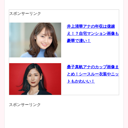
スポンサーリンク
井上清華アナの年収は億越
え！？自宅マンション画像も
豪華で凄い！
桑子真帆アナのカップ画像ま
とめ！シースルー衣装やニッ
トもかわいい！
スポンサーリンク
小室瑛莉子のカップ画像まと
め！足が美脚でニット衣装も
かわいい！