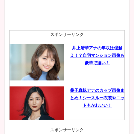
スポンサーリンク
井上清華アナの年収は億越
え！？自宅マンション画像も
豪華で凄い！
桑子真帆アナのカップ画像ま
とめ！シースルー衣装やニッ
トもかわいい！
スポンサーリンク
小室瑛莉子のカップ画像まと