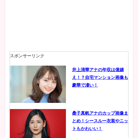
プ画像まとめ！同期や実家に
wikiプロフも！
安藤萌々アナのカップ画像や
ニット衣装まとめ！美足の筋
肉も凄い！
スポンサーリンク
井上清華アナの年収は億越
え！？自宅マンション画像も
鈴木唯の太ってた時の体重が
豪華で凄い！
ヤバすぎww原因や痩せたダ
イエット方は？昔と現在を画
像比較！
桑子真帆アナのカップ画像ま
とめ！シースルー衣装やニッ
豊島実季アナのカップ画像ま
トもかわいい！
とめ！美脚や水着姿に年齢も