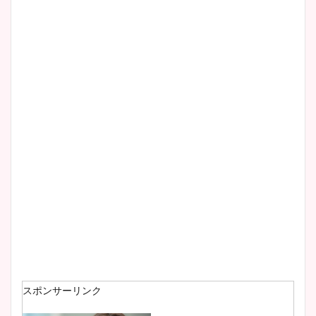
清水麻椰アナのかわいい画
像！身長やカップ、同期や
wikiプロフもチェック！
大家彩香アナのかわいいカッ
プ画像まとめ！同期や実家に
wikiプロフも！
安藤萌々アナのカップ画像や
ニット衣装まとめ！美足の筋
肉も凄い！
スポンサーリンク