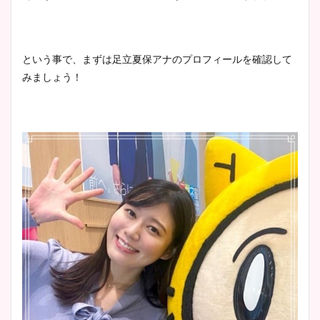
像！身長やカップ、同期や
池谷実悠アナのメガネ画像が
wikiプロフもチェック！
かわいい！カップや水着姿も
まとめた！
という事で、まずは足立夏保アナのプロフィールを確認して
みましょう！
大家彩香アナのかわいいカッ
プ画像まとめ！同期や実家に
wikiプロフも！
安藤萌々アナのカップ画像や
ニット衣装まとめ！美足の筋
肉も凄い！
鈴木唯の太ってた時の体重が
ヤバすぎww原因や痩せたダ