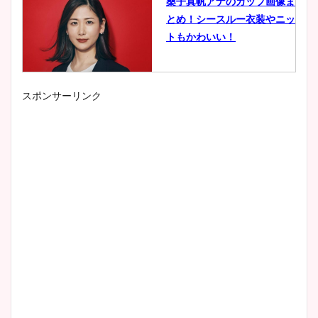
桑子真帆アナのカップ画像ま
とめ！シースルー衣装やニッ
トもかわいい！
スポンサーリンク
小室瑛莉子のカップ画像まと
め！足が美脚でニット衣装も
かわいい！
清水麻椰アナのかわいい画
像！身長やカップ、同期や
wikiプロフもチェック！
大家彩香アナのかわいいカッ