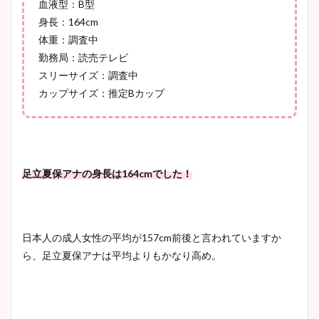
血液型：B型
身長：164cm
体重：調査中
勤務局：読売テレビ
スリーサイズ：調査中
カップサイズ：推定Bカップ
足立夏保アナの身長は164cmでした！
日本人の成人女性の平均が157cm前後と言われていますか
ら、足立夏保アナは平均よりもかなり高め。