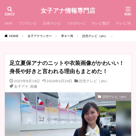
女子アナ情報専門店
NHK
フジテレビ
日本テレビ
TBSテレビ
テレビ朝日
テレビ東京
HOME
女子アナウンサー
準キー局
読売テレビ（ytv）
足立夏保アナのニットや衣装画像がかわいい！
身長や好きと言われる理由もまとめた！
2025年8月14日
2026年6月24日
読売テレビ（ytv）
女子アナ
,
画像
読売テレビ（ytv）