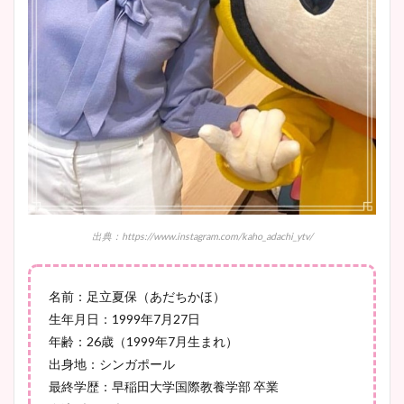
イエット方は？昔と現在を画
像比較！
豊島実季アナのカップ画像ま
とめ！美脚や水着姿に年齢も
調査！
宇賀神メグアナのニット画像
出典：https://www.instagram.com/kaho_adachi_ytv/
まとめ！足も美脚でカップも
凄い！
名前：足立夏保（あだちかほ）
生年月日：1999年7月27日
年齢：26歳（1999年7月生まれ）
池谷実悠アナのメガネ画像が
出身地：シンガポール
かわいい！カップや水着姿も
最終学歴：早稲田大学国際教養学部 卒業
まとめた！