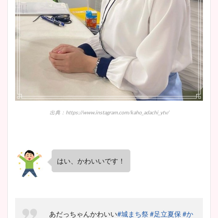
鈴木唯の太ってた時の体重が
ヤバすぎww原因や痩せたダ
イエット方は？昔と現在を画
像比較！
豊島実季アナのカップ画像ま
とめ！美脚や水着姿に年齢も
調査！
出典：https://www.instagram.com/kaho_adachi_ytv/
宇賀神メグアナのニット画像
はい、かわいいです！
まとめ！足も美脚でカップも
凄い！
あだっちゃんかわいい
#城まち祭
#足立夏保
#か