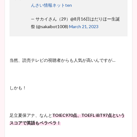
池谷実悠アナのメガネ画像が
んさい情報ネットten
かわいい！カップや水着姿も
まとめた！
— サカイさん（29）@8月16日はだりほー生誕
祭 (@sakaibot1008)
March 21, 2023
当然、読売テレビの視聴者からも人気が高いんですが…
しかも！
足立夏保アナ、なんと
TOIEC970点、TOEFL iBT97点という
スコアで英語もペラペラ！