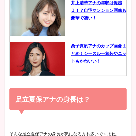
井上清華アナの年収は億越
え！？自宅マンション画像も
鈴木唯の太ってた時の体重が
豪華で凄い！
ヤバすぎww原因や痩せたダ
イエット方は？昔と現在を画
像比較！
桑子真帆アナのカップ画像ま
とめ！シースルー衣装やニッ
豊島実季アナのカップ画像ま
トもかわいい！
とめ！美脚や水着姿に年齢も
調査！
小室瑛莉子のカップ画像まと
め！足が美脚でニット衣装も
足立夏保アナの身長は？
宇賀神メグアナのニット画像
かわいい！
まとめ！足も美脚でカップも
凄い！
清水麻椰アナのかわいい画
そんな足立夏保アナの身長が気になる方も多いですよね。