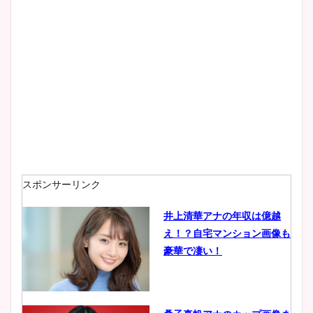
スポンサーリンク
井上清華アナの年収は億越
え！？自宅マンション画像も
豪華で凄い！