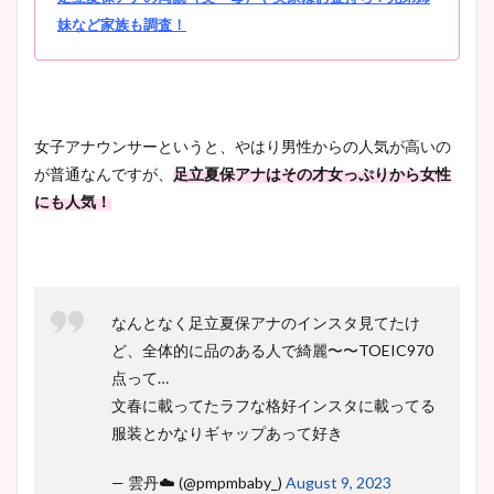
妹など家族も調査！
女子アナウンサーというと、やはり男性からの人気が高いの
が普通なんですが、
足立夏保アナはその才女っぷりから女性
にも人気！
なんとなく足立夏保アナのインスタ見てたけ
ど、全体的に品のある人で綺麗〜〜TOEIC970
点って…
文春に載ってたラフな格好インスタに載ってる
服装とかなりギャップあって好き
— 雲丹☁️ (@pmpmbaby_)
August 9, 2023