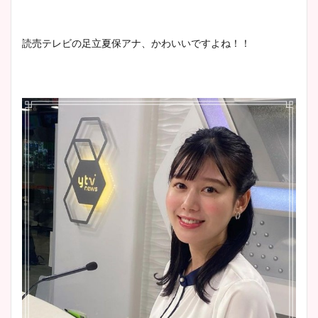
清水麻椰アナのかわいい画
読売テレビの足立夏保アナ、かわいいですよね！！
像！身長やカップ、同期や
池谷実悠アナのメガネ画像が
wikiプロフもチェック！
かわいい！カップや水着姿も
まとめた！
大家彩香アナのかわいいカッ
プ画像まとめ！同期や実家に
wikiプロフも！
安藤萌々アナのカップ画像や
ニット衣装まとめ！美足の筋
肉も凄い！