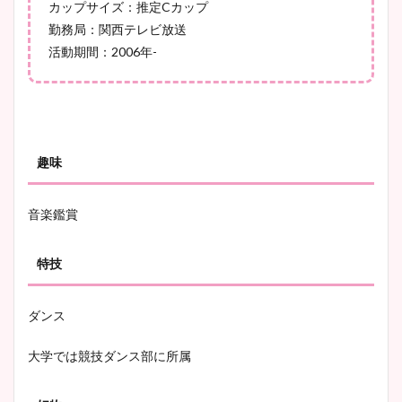
カップサイズ：推定Cカップ
凄い！
勤務局：関西テレビ放送
活動期間：2006年-
池谷実悠アナのメガネ画像が
かわいい！カップや水着姿も
まとめた！
趣味
音楽鑑賞
特技
ダンス
大学では競技ダンス部に所属