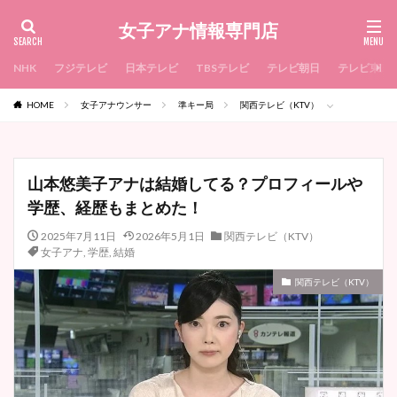
女子アナ情報専門店
NHK
フジテレビ
日本テレビ
TBSテレビ
テレビ朝日
テレビ東京
HOME
女子アナウンサー
準キー局
関西テレビ（KTV）
山本悠美子アナは結婚してる？プロフィールや
学歴、経歴もまとめた！
2025年7月11日
2026年5月1日
関西テレビ（KTV）
女子アナ
,
学歴
,
結婚
関西テレビ（KTV）