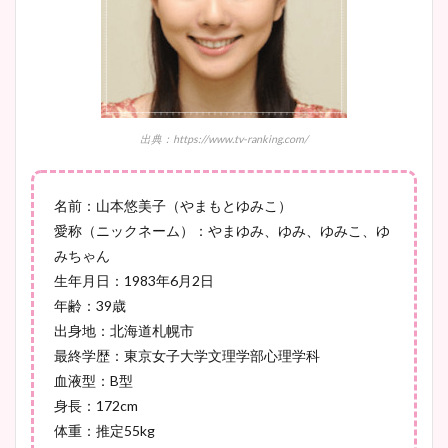
ニット衣装まとめ！美足の筋
肉も凄い！
鈴木唯の太ってた時の体重が
出典：https://www.tv-ranking.com/
ヤバすぎww原因や痩せたダ
イエット方は？昔と現在を画
名前：山本悠美子（やまもとゆみこ）
像比較！
愛称（ニックネーム）：やまゆみ、ゆみ、ゆみこ、ゆ
みちゃん
生年月日：1983年6月2日
豊島実季アナのカップ画像ま
年齢：39歳
とめ！美脚や水着姿に年齢も
出身地：北海道札幌市
調査！
最終学歴：東京女子大学文理学部心理学科
血液型：B型
身長：172cm
宇賀神メグアナのニット画像
体重：推定55kg
まとめ！足も美脚でカップも