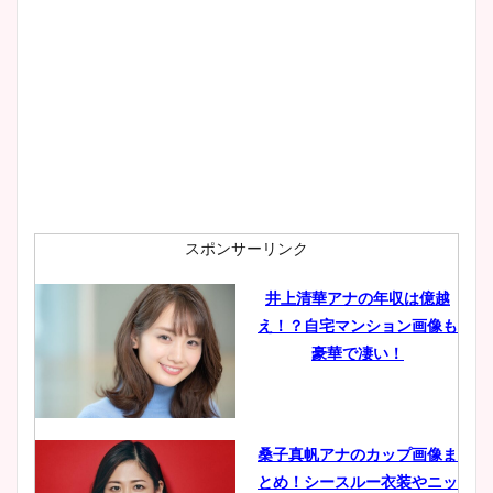
スポンサーリンク
井上清華アナの年収は億越
え！？自宅マンション画像も
豪華で凄い！
桑子真帆アナのカップ画像ま
とめ！シースルー衣装やニッ