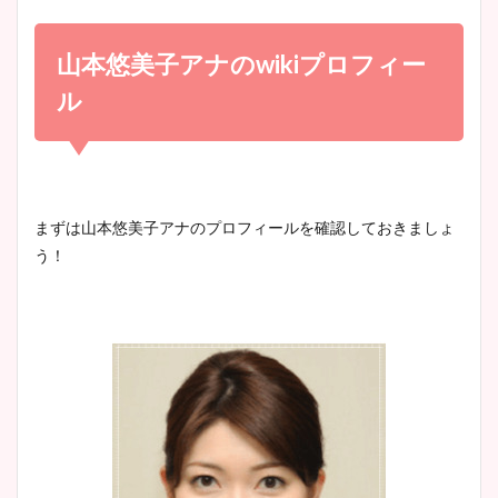
小室瑛莉子のカップ画像まと
め！足が美脚でニット衣装も
山本悠美子アナの
wiki
プロフィー
宇賀神メグアナのニット画像
かわいい！
まとめ！足も美脚でカップも
ル
凄い！
清水麻椰アナのかわいい画
像！身長やカップ、同期や
池谷実悠アナのメガネ画像が
まずは山本悠美子アナのプロフィールを確認しておきましょ
wikiプロフもチェック！
かわいい！カップや水着姿も
う！
まとめた！
大家彩香アナのかわいいカッ
プ画像まとめ！同期や実家に
wikiプロフも！
安藤萌々アナのカップ画像や