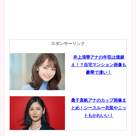
安藤萌々アナのカップ画像や
ニット衣装まとめ！美足の筋
肉も凄い！
スポンサーリンク
井上清華アナの年収は億越
え！？自宅マンション画像も
鈴木唯の太ってた時の体重が
豪華で凄い！
ヤバすぎww原因や痩せたダ
イエット方は？昔と現在を画
像比較！
桑子真帆アナのカップ画像ま
とめ！シースルー衣装やニッ
豊島実季アナのカップ画像ま
トもかわいい！
とめ！美脚や水着姿に年齢も
調査！