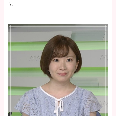
かわいい！カップや水着姿も
う。
まとめた！
大家彩香アナのかわいいカッ
プ画像まとめ！同期や実家に
wikiプロフも！
安藤萌々アナのカップ画像や
ニット衣装まとめ！美足の筋
肉も凄い！
鈴木唯の太ってた時の体重が
ヤバすぎww原因や痩せたダ
イエット方は？昔と現在を画