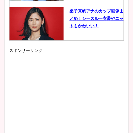
桑子真帆アナのカップ画像ま
とめ！シースルー衣装やニッ
トもかわいい！
スポンサーリンク
小室瑛莉子のカップ画像まと
め！足が美脚でニット衣装も
かわいい！
清水麻椰アナのかわいい画
像！身長やカップ、同期や
wikiプロフもチェック！