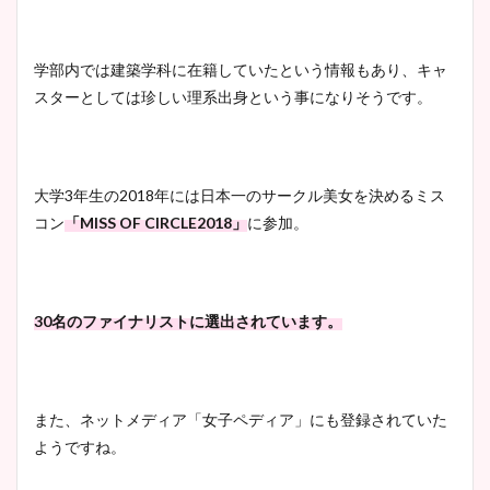
学部内では建築学科に在籍していたという情報もあり、キャ
安藤萌々アナのカップ画像や
スターとしては珍しい理系出身という事になりそうです。
ニット衣装まとめ！美足の筋
肉も凄い！
大学3年生の2018年には日本一のサークル美女を決めるミス
コン
「MISS OF CIRCLE2018」
に参加。
鈴木唯の太ってた時の体重が
ヤバすぎww原因や痩せたダ
イエット方は？昔と現在を画
像比較！
30名のファイナリストに選出されています。
豊島実季アナのカップ画像ま
とめ！美脚や水着姿に年齢も
また、ネットメディア「女子ペディア」にも登録されていた
調査！
ようですね。