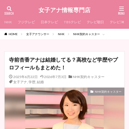
女子アナ情報専門店
NHK
フジテレビ
日本テレビ
TBSテレビ
テレビ朝日
テレビ東京
HOME
女子アナウンサー
NHK
NHK契約キャスター
寺前杏香アナは結婚してる？高校など学歴やプ
ロフィールもまとめた！
2025年6月22日
2026年7月3日
NHK契約キャスター
女子アナ
,
学歴
,
結婚
NHK契約キャスター