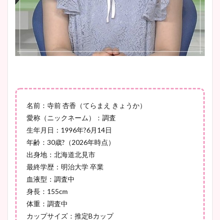
像比較！
豊島実季アナのカップ画像ま
とめ！美脚や水着姿に年齢も
調査！
宇賀神メグアナのニット画像
名前：寺前 杏香（てらまえ きょうか）
まとめ！足も美脚でカップも
愛称（ニックネーム）：調査
凄い！
生年月日：1996年?6月14日
年齢：30歳?（2026年時点）
出身地：北海道北見市
最終学歴：明治大学 卒業
池谷実悠アナのメガネ画像が
血液型：調査中
かわいい！カップや水着姿も
身長：155cm
まとめた！
体重：調査中
カップサイズ：推定Bカップ