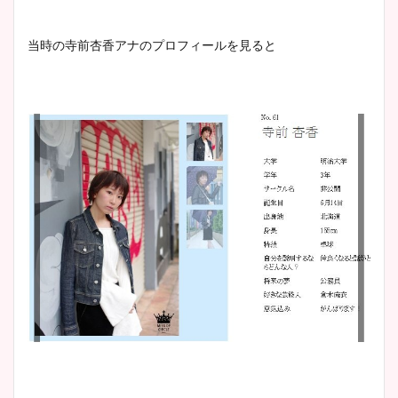
宇賀神メグアナのニット画像
当時の寺前杏香アナのプロフィールを見ると
まとめ！足も美脚でカップも
凄い！
池谷実悠アナのメガネ画像が
かわいい！カップや水着姿も
まとめた！