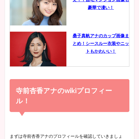
鈴木唯の太ってた時の体重が
豪華で凄い！
ヤバすぎww原因や痩せたダ
イエット方は？昔と現在を画
像比較！
桑子真帆アナのカップ画像ま
とめ！シースルー衣装やニッ
豊島実季アナのカップ画像ま
トもかわいい！
とめ！美脚や水着姿に年齢も
調査！
小室瑛莉子のカップ画像まと
め！足が美脚でニット衣装も
寺前杏香アナのwikiプロフィー
宇賀神メグアナのニット画像
かわいい！
まとめ！足も美脚でカップも
ル！
凄い！
清水麻椰アナのかわいい画
像！身長やカップ、同期や
池谷実悠アナのメガネ画像が
まずは寺前杏香アナのプロフィールを確認していきましょ
wikiプロフもチェック！