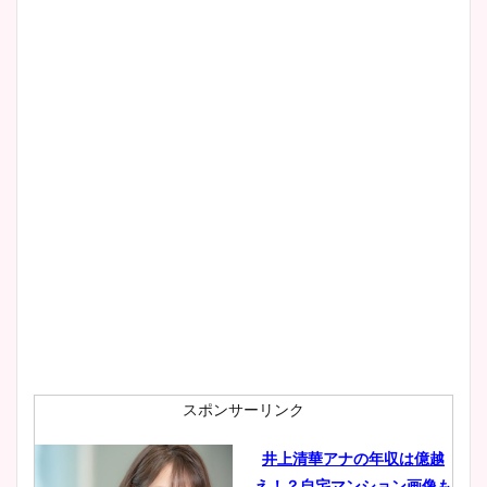
清水麻椰アナのかわいい画
像！身長やカップ、同期や
wikiプロフもチェック！
大家彩香アナのかわいいカッ
プ画像まとめ！同期や実家に
wikiプロフも！
安藤萌々アナのカップ画像や
ニット衣装まとめ！美足の筋
肉も凄い！
スポンサーリンク
井上清華アナの年収は億越
え！？自宅マンション画像も