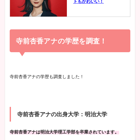
トもかわいい！
とめ！美脚や水着姿に年齢も
調査！
小室瑛莉子のカップ画像まと
め！足が美脚でニット衣装も
寺前杏香アナの学歴を調査！
宇賀神メグアナのニット画像
かわいい！
まとめ！足も美脚でカップも
凄い！
清水麻椰アナのかわいい画
寺前杏香アナの学歴も調査しました！
像！身長やカップ、同期や
池谷実悠アナのメガネ画像が
wikiプロフもチェック！
かわいい！カップや水着姿も
まとめた！
寺前杏香アナの出身大学：明治大学
大家彩香アナのかわいいカッ
プ画像まとめ！同期や実家に
寺前杏香アナは明治大学理工学部を卒業されています。
wikiプロフも！