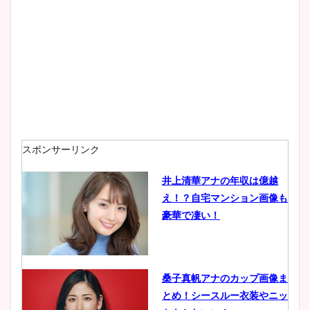
大家彩香アナのかわいいカッ
プ画像まとめ！同期や実家に
wikiプロフも！
安藤萌々アナのカップ画像や
ニット衣装まとめ！美足の筋
肉も凄い！
スポンサーリンク
井上清華アナの年収は億越
え！？自宅マンション画像も
鈴木唯の太ってた時の体重が
豪華で凄い！
ヤバすぎww原因や痩せたダ
イエット方は？昔と現在を画
像比較！
桑子真帆アナのカップ画像ま
とめ！シースルー衣装やニッ
豊島実季アナのカップ画像ま