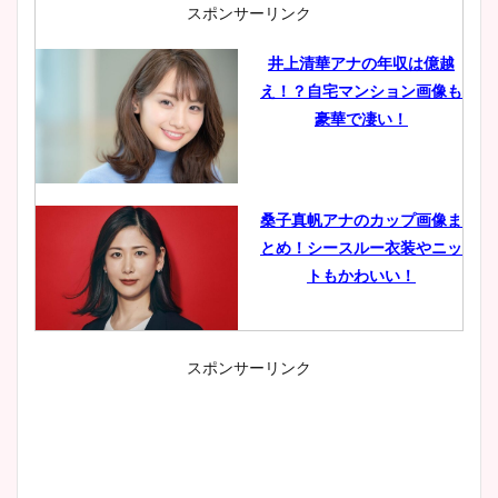
スポンサーリンク
井上清華アナの年収は億越
え！？自宅マンション画像も
豪華で凄い！
桑子真帆アナのカップ画像ま
とめ！シースルー衣装やニッ
トもかわいい！
スポンサーリンク
小室瑛莉子のカップ画像まと
め！足が美脚でニット衣装も
かわいい！