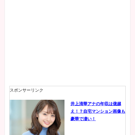
スポンサーリンク
井上清華アナの年収は億越
え！？自宅マンション画像も
豪華で凄い！