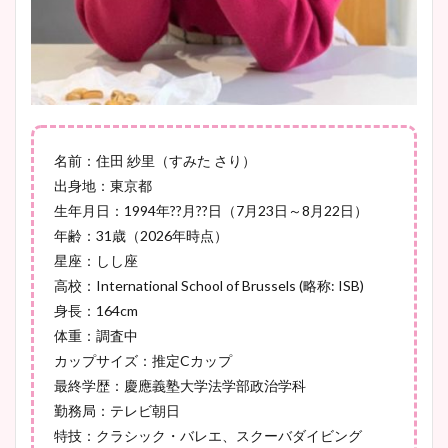
宇賀神メグアナのニット画像
まとめ！足も美脚でカップも
凄い！
名前：住田 紗里（すみた さり）
出身地：東京都
池谷実悠アナのメガネ画像が
生年月日：1994年??月??日（7月23日～8月22日）
かわいい！カップや水着姿も
年齢：31歳（2026年時点）
まとめた！
星座：しし座
高校：International School of Brussels (略称: ISB)
身長：164cm
体重：調査中
カップサイズ：推定Cカップ
最終学歴：慶應義塾大学法学部政治学科
勤務局：テレビ朝日
特技：クラシック・バレエ、スクーバダイビング