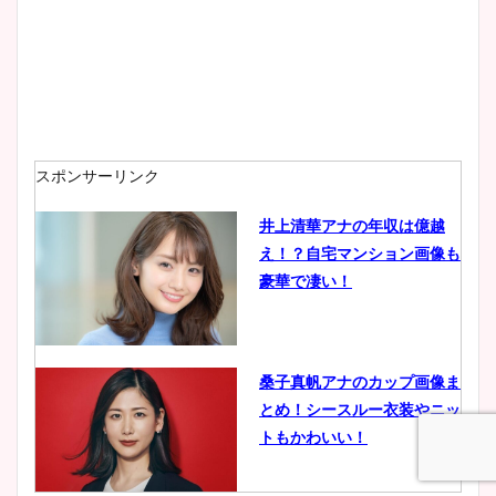
wikiプロフも！
安藤萌々アナのカップ画像や
ニット衣装まとめ！美足の筋
肉も凄い！
スポンサーリンク
井上清華アナの年収は億越
え！？自宅マンション画像も
鈴木唯の太ってた時の体重が
豪華で凄い！
ヤバすぎww原因や痩せたダ
イエット方は？昔と現在を画
像比較！
桑子真帆アナのカップ画像ま
とめ！シースルー衣装やニッ
豊島実季アナのカップ画像ま
トもかわいい！
とめ！美脚や水着姿に年齢も
調査！