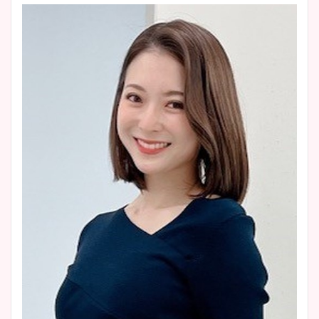
ヤバすぎww原因や痩せたダ
イエット方は？昔と現在を画
像比較！
豊島実季アナのカップ画像ま
とめ！美脚や水着姿に年齢も
調査！
宇賀神メグアナのニット画像
まとめ！足も美脚でカップも
凄い！
池谷実悠アナのメガネ画像が
かわいい！カップや水着姿も