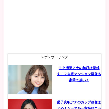
大家彩香アナのかわいいカッ
プ画像まとめ！同期や実家に
wikiプロフも！
安藤萌々アナのカップ画像や
ニット衣装まとめ！美足の筋
肉も凄い！
スポンサーリンク
井上清華アナの年収は億越
え！？自宅マンション画像も
鈴木唯の太ってた時の体重が
豪華で凄い！
ヤバすぎww原因や痩せたダ
イエット方は？昔と現在を画
像比較！
桑子真帆アナのカップ画像ま
とめ！シースルー衣装やニッ