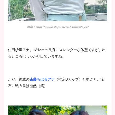
出典：https://www.instagram.com/sarisumita_ex/
住田紗里アナ、164cｍの長身にスレンダーな体型ですが、出
るところはしっかり出ていますね。
ただ、後輩の
斎藤ちはるアナ
（推定Dカップ）と並ぶと、流
石に戦力差は歴然（笑）