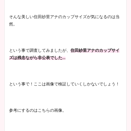
清水麻椰アナのかわいい画
像！身長やカップ、同期や
池谷実悠アナのメガネ画像が
そんな美しい住田紗里アナのカップサイズが気になるのは当
wikiプロフもチェック！
かわいい！カップや水着姿も
然。
まとめた！
大家彩香アナのかわいいカッ
という事で調査してみましたが、
住田紗里アナのカップサイ
プ画像まとめ！同期や実家に
ズは残念ながら非公表でした…
wikiプロフも！
という事で！ここは画像で検証していくしかないでしょう！
安藤萌々アナのカップ画像や
ニット衣装まとめ！美足の筋
肉も凄い！
参考にするのはこちらの画像。
鈴木唯の太ってた時の体重が