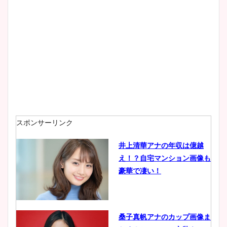
スポンサーリンク
井上清華アナの年収は億越
え！？自宅マンション画像も
豪華で凄い！
桑子真帆アナのカップ画像ま