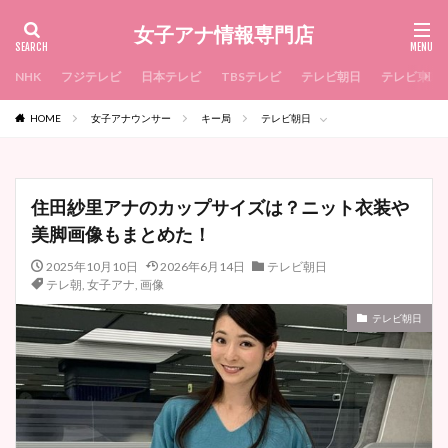
女子アナ情報専門店
NHK
フジテレビ
日本テレビ
TBSテレビ
テレビ朝日
テレビ東京
HOME
女子アナウンサー
キー局
テレビ朝日
住田紗里アナのカップサイズは？ニット衣装や
美脚画像もまとめた！
2025年10月10日
2026年6月14日
テレビ朝日
テレ朝
,
女子アナ
,
画像
テレビ朝日