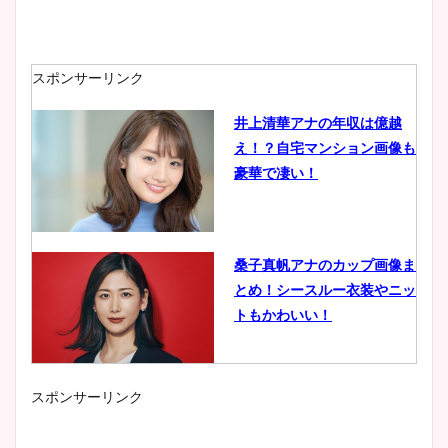
スポンサーリンク
井上清華アナの年収は億越
え！？自宅マンション画像も
豪華で凄い！
桑子真帆アナのカップ画像ま
とめ！シースルー衣装やニッ
トもかわいい！
スポンサーリンク
小室瑛莉子のカップ画像まと
め！足が美脚でニット衣装も