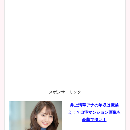
スポンサーリンク
井上清華アナの年収は億越
え！？自宅マンション画像も
豪華で凄い！