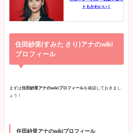
豊島実季アナのカップ画像ま
トもかわいい！
とめ！美脚や水着姿に年齢も
調査！
小室瑛莉子のカップ画像まと
め！足が美脚でニット衣装も
住田紗里(すみた さり)アナのwiki
宇賀神メグアナのニット画像
かわいい！
まとめ！足も美脚でカップも
プロフィール
凄い！
清水麻椰アナのかわいい画
像！身長やカップ、同期や
池谷実悠アナのメガネ画像が
まずは
住田紗里アナのwikiプロフィール
を確認しておきまし
wikiプロフもチェック！
かわいい！カップや水着姿も
ょう！
まとめた！
大家彩香アナのかわいいカッ
プ画像まとめ！同期や実家に
住田紗里アナのwikiプロフィール
wikiプロフも！