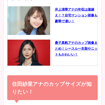
井上清華アナの年収は億越
え！？自宅マンション画像も
鈴木唯の太ってた時の体重が
豪華で凄い！
ヤバすぎww原因や痩せたダ
イエット方は？昔と現在を画
像比較！
桑子真帆アナのカップ画像ま
とめ！シースルー衣装やニッ
豊島実季アナのカップ画像ま
トもかわいい！
とめ！美脚や水着姿に年齢も
調査！
小室瑛莉子のカップ画像まと
め！足が美脚でニット衣装も
住田紗里アナのカップサイズが知
宇賀神メグアナのニット画像
かわいい！
まとめ！足も美脚でカップも
りたい！
凄い！