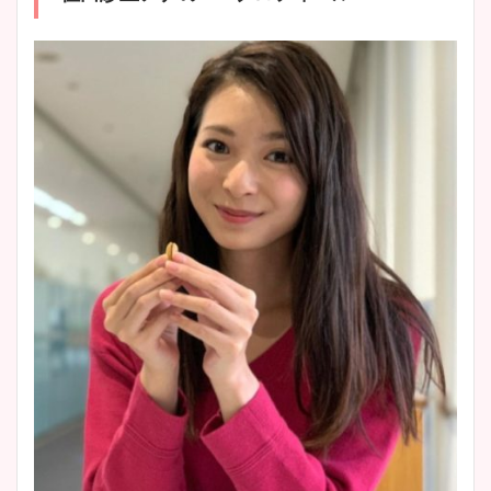
安藤萌々アナのカップ画像や
ニット衣装まとめ！美足の筋
肉も凄い！
鈴木唯の太ってた時の体重が
ヤバすぎww原因や痩せたダ
イエット方は？昔と現在を画
像比較！
豊島実季アナのカップ画像ま
とめ！美脚や水着姿に年齢も
調査！