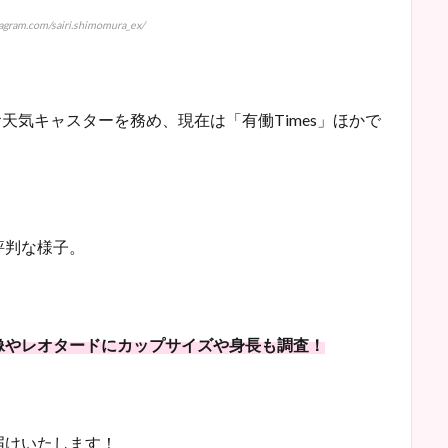
am.com/sairi.shimomura_ex/
お天気キャスターを務め、現在は「有働Times」ほかで
評判な様子。
像やレオタードにカップサイズや身長も調査！
届けいたします！