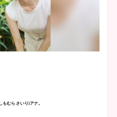
しもむら
さいり
)
アナ。