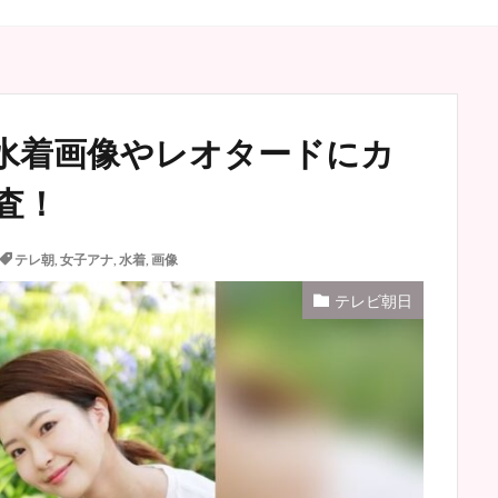
水着画像やレオタードにカ
査！
テレ朝
,
女子アナ
,
水着
,
画像
テレビ朝日