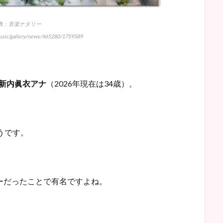
典：音楽ナタリー
music/gallery/news/465280/1759589
た新内眞衣アナ
（2026年現在は34歳）。
うです。
ーだったことで有名ですよね。