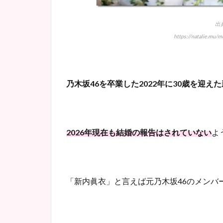
出
https://natalie.mu/
乃木坂46を卒業した2022年に30歳を迎え
2026年現在も結婚の報告はされていない
よ
「新内眞衣」と言えば元乃木坂46のメンバ