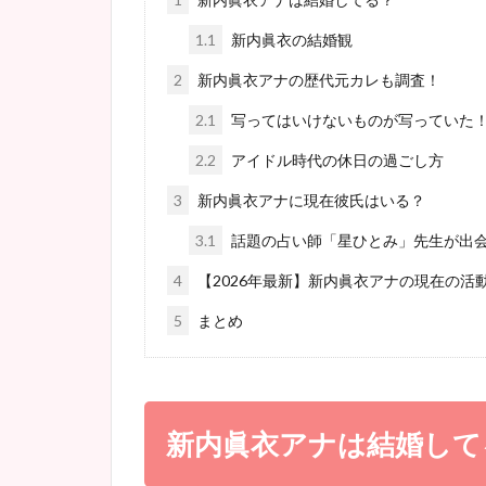
1.1
新内眞衣の結婚観
2
新内眞衣アナの歴代元カレも調査！
2.1
写ってはいけないものが写っていた
2.2
アイドル時代の休日の過ごし方
3
新内眞衣アナに現在彼氏はいる？
3.1
話題の占い師「星ひとみ」先生が出
4
【2026年最新】新内眞衣アナの現在の活
5
まとめ
新内眞衣アナは結婚して