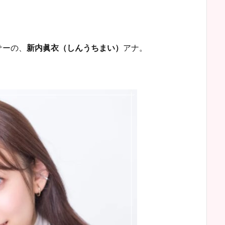
サーの、
新内眞衣（しんうちまい）
アナ。