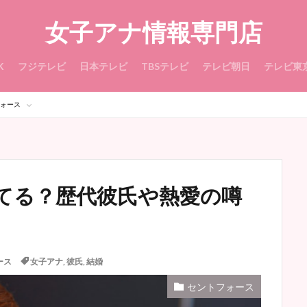
女子アナ情報専門店
K
フジテレビ
日本テレビ
TBSテレビ
テレビ朝日
テレビ東
ォース
てる？歴代彼氏や熱愛の噂
ース
女子アナ
,
彼氏
,
結婚
セントフォース