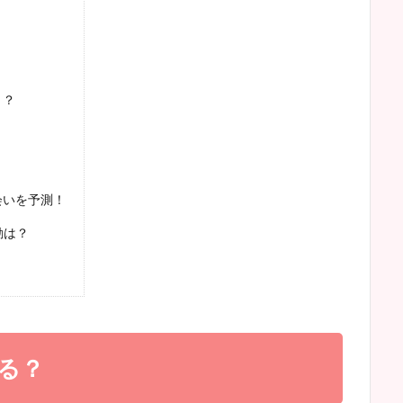
！？
会いを予測！
動は？
る？