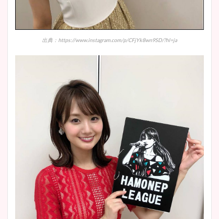
調査！
出典：https://www.instagram.com/p/CFjYk8wn9SD/?hl=ja
宇賀神メグアナのニット画像
まとめ！足も美脚でカップも
凄い！
池谷実悠アナのメガネ画像が
かわいい！カップや水着姿も
まとめた！