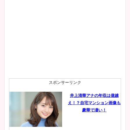
大家彩香アナのかわいいカッ
プ画像まとめ！同期や実家に
wikiプロフも！
安藤萌々アナのカップ画像や
ニット衣装まとめ！美足の筋
肉も凄い！
スポンサーリンク
井上清華アナの年収は億越
え！？自宅マンション画像も
鈴木唯の太ってた時の体重が
豪華で凄い！
ヤバすぎww原因や痩せたダ
イエット方は？昔と現在を画
像比較！