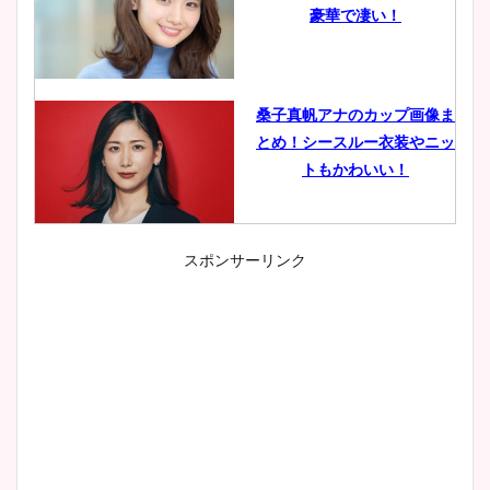
豪華で凄い！
桑子真帆アナのカップ画像ま
とめ！シースルー衣装やニッ
トもかわいい！
スポンサーリンク
小室瑛莉子のカップ画像まと
め！足が美脚でニット衣装も
かわいい！
清水麻椰アナのかわいい画
像！身長やカップ、同期や
wikiプロフもチェック！