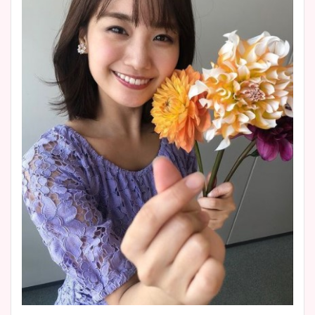
豊島実季アナのカップ画像ま
とめ！美脚や水着姿に年齢も
調査！
宇賀神メグアナのニット画像
まとめ！足も美脚でカップも
凄い！
池谷実悠アナのメガネ画像が
かわいい！カップや水着姿も
まとめた！