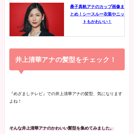
桑子真帆アナのカップ画像ま
とめ！シースルー衣装やニッ
豊島実季アナのカップ画像ま
トもかわいい！
とめ！美脚や水着姿に年齢も
調査！
小室瑛莉子のカップ画像まと
め！足が美脚でニット衣装も
井上清華アナの髪型をチェック！
宇賀神メグアナのニット画像
かわいい！
まとめ！足も美脚でカップも
凄い！
清水麻椰アナのかわいい画
『めざましテレビ』での井上清華アナの髪型、気になります
像！身長やカップ、同期や
よね！
池谷実悠アナのメガネ画像が
wikiプロフもチェック！
かわいい！カップや水着姿も
まとめた！
そんな井上清華アナのかわいい髪型を集めてみました。
大家彩香アナのかわいいカッ