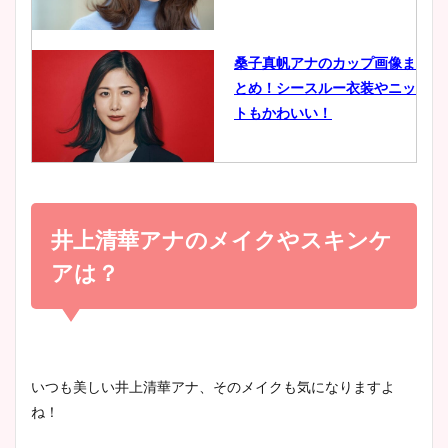
イエット方は？昔と現在を画
像比較！
桑子真帆アナのカップ画像ま
とめ！シースルー衣装やニッ
豊島実季アナのカップ画像ま
トもかわいい！
とめ！美脚や水着姿に年齢も
調査！
小室瑛莉子のカップ画像まと
め！足が美脚でニット衣装も
井上清華アナのメイクやスキンケ
宇賀神メグアナのニット画像
かわいい！
まとめ！足も美脚でカップも
アは？
凄い！
清水麻椰アナのかわいい画
像！身長やカップ、同期や
池谷実悠アナのメガネ画像が
いつも美しい井上清華アナ、そのメイクも気になりますよ
wikiプロフもチェック！
かわいい！カップや水着姿も
ね！
まとめた！