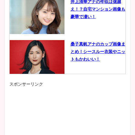
井上清華アナの年収は億越
え！？自宅マンション画像も
豪華で凄い！
桑子真帆アナのカップ画像ま
とめ！シースルー衣装やニッ
トもかわいい！
スポンサーリンク
小室瑛莉子のカップ画像まと
め！足が美脚でニット衣装も
かわいい！
清水麻椰アナのかわいい画