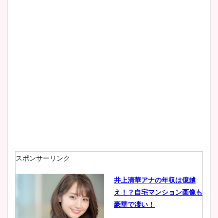
像！身長やカップ、同期や
wikiプロフもチェック！
大家彩香アナのかわいいカッ
プ画像まとめ！同期や実家に
wikiプロフも！
安藤萌々アナのカップ画像や
ニット衣装まとめ！美足の筋
肉も凄い！
スポンサーリンク
井上清華アナの年収は億越
え！？自宅マンション画像も
鈴木唯の太ってた時の体重が
豪華で凄い！
ヤバすぎww原因や痩せたダ