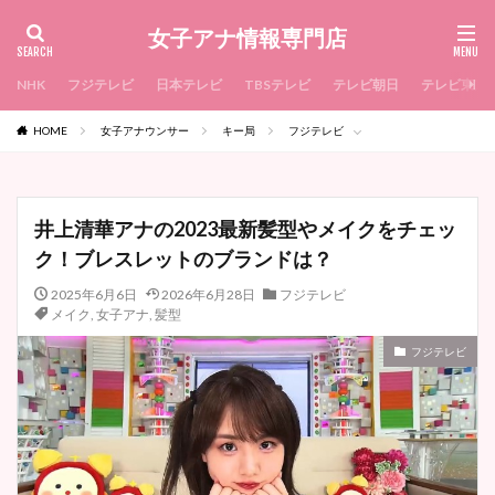
女子アナ情報専門店
NHK
フジテレビ
日本テレビ
TBSテレビ
テレビ朝日
テレビ東京
HOME
女子アナウンサー
キー局
フジテレビ
井上清華アナの2023最新髪型やメイクをチェッ
ク！ブレスレットのブランドは？
2025年6月6日
2026年6月28日
フジテレビ
メイク
,
女子アナ
,
髪型
フジテレビ