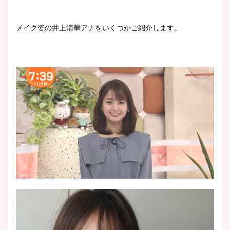
大家彩香アナのかわいいカッ
メイク姿の井上清華アナをいくつかご紹介します。
プ画像まとめ！同期や実家に
wikiプロフも！
安藤萌々アナのカップ画像や
ニット衣装まとめ！美足の筋
肉も凄い！
鈴木唯の太ってた時の体重が
ヤバすぎww原因や痩せたダ
イエット方は？昔と現在を画
像比較！