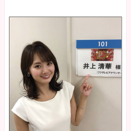
プ画像まとめ！同期や実家に
wikiプロフも！
安藤萌々アナのカップ画像や
ニット衣装まとめ！美足の筋
肉も凄い！
鈴木唯の太ってた時の体重が
ヤバすぎww原因や痩せたダ
イエット方は？昔と現在を画
像比較！
豊島実季アナのカップ画像ま
とめ！美脚や水着姿に年齢も