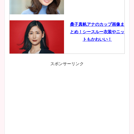
桑子真帆アナのカップ画像ま
とめ！シースルー衣装やニッ
トもかわいい！
スポンサーリンク
小室瑛莉子のカップ画像まと
め！足が美脚でニット衣装も
かわいい！
清水麻椰アナのかわいい画
像！身長やカップ、同期や
wikiプロフもチェック！