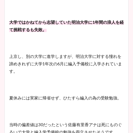
調査！
大学ではかねてから志望していた明治大学に1年間の浪人を経
て挑戦するも失敗。
宇賀神メグアナのニット画像
まとめ！足も美脚でカップも
凄い！
上京し、別の大学に進学しますが、明治大学に対する憧れを
諦めきれずに大学1年次の6月に編入予備校に入学されていま
す。
池谷実悠アナのメガネ画像が
かわいい！カップや水着姿も
まとめた！
夏休みには実家に帰省せず、ひたすら編入の為の受験勉強。
当時の偏差値は30だったという佐藤有里香アナは死にものぐ
るいで大学と編入学予備校の勉強を両立させたそうです。