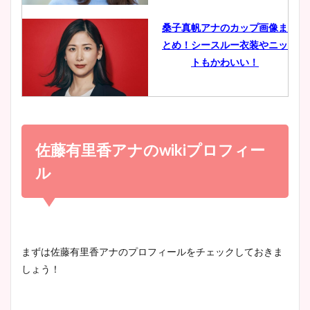
像比較！
桑子真帆アナのカップ画像ま
とめ！シースルー衣装やニッ
豊島実季アナのカップ画像ま
トもかわいい！
とめ！美脚や水着姿に年齢も
調査！
小室瑛莉子のカップ画像まと
め！足が美脚でニット衣装も
佐藤有里香アナのwikiプロフィー
宇賀神メグアナのニット画像
かわいい！
まとめ！足も美脚でカップも
ル
凄い！
清水麻椰アナのかわいい画
像！身長やカップ、同期や
池谷実悠アナのメガネ画像が
まずは佐藤有里香アナのプロフィールをチェックしておきま
wikiプロフもチェック！
かわいい！カップや水着姿も
しょう！
まとめた！