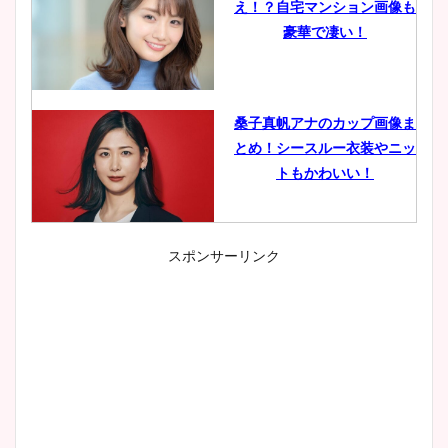
え！？自宅マンション画像も
豪華で凄い！
桑子真帆アナのカップ画像ま
とめ！シースルー衣装やニッ
トもかわいい！
スポンサーリンク
小室瑛莉子のカップ画像まと
め！足が美脚でニット衣装も
かわいい！
清水麻椰アナのかわいい画
像！身長やカップ、同期や