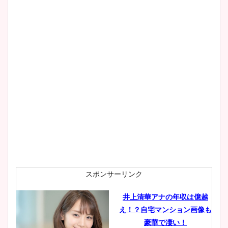
スポンサーリンク
井上清華アナの年収は億越
え！？自宅マンション画像も
豪華で凄い！