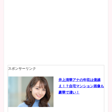
大家彩香アナのかわいいカッ
プ画像まとめ！同期や実家に
wikiプロフも！
安藤萌々アナのカップ画像や
ニット衣装まとめ！美足の筋
肉も凄い！
スポンサーリンク
井上清華アナの年収は億越
え！？自宅マンション画像も
鈴木唯の太ってた時の体重が
豪華で凄い！
ヤバすぎww原因や痩せたダ
イエット方は？昔と現在を画
像比較！