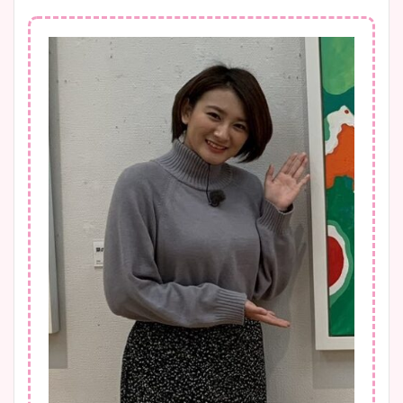
大家彩香アナのかわいいカッ
プ画像まとめ！同期や実家に
wikiプロフも！
安藤萌々アナのカップ画像や
ニット衣装まとめ！美足の筋
肉も凄い！
鈴木唯の太ってた時の体重が
ヤバすぎww原因や痩せたダ
イエット方は？昔と現在を画
像比較！
豊島実季アナのカップ画像ま