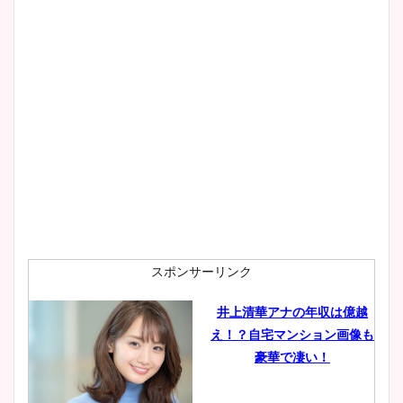
wikiプロフもチェック！
大家彩香アナのかわいいカッ
プ画像まとめ！同期や実家に
wikiプロフも！
安藤萌々アナのカップ画像や
ニット衣装まとめ！美足の筋
肉も凄い！
スポンサーリンク
井上清華アナの年収は億越
え！？自宅マンション画像も
鈴木唯の太ってた時の体重が
豪華で凄い！
ヤバすぎww原因や痩せたダ
イエット方は？昔と現在を画