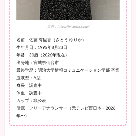
とめ！美脚や水着姿に年齢も
調査！
出典：https://www.tnc.co.jp/
名前：佐藤 有里香（さとう ゆりか）
宇賀神メグアナのニット画像
生年月日：1995年8月23日
まとめ！足も美脚でカップも
年齢：30歳（2026年現在）
凄い！
出身地：宮城県仙台市
最終学歴：明治大学情報コミュニケーション学部 卒業
血液型：A型
池谷実悠アナのメガネ画像が
身長：調査中
かわいい！カップや水着姿も
体重：調査中
まとめた！
カップ：非公表
所属：フリーアナウンサー（元テレビ西日本・2026
年〜）