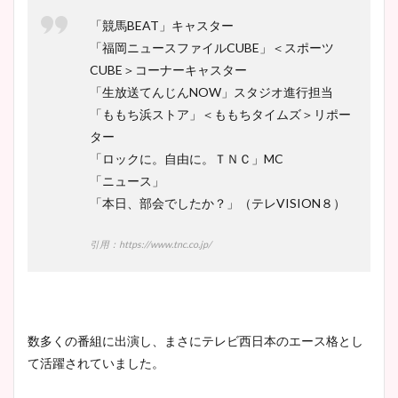
「競馬BEAT」キャスター
「福岡ニュースファイルCUBE」＜スポーツ
CUBE＞コーナーキャスター
「生放送てんじんNOW」スタジオ進行担当
「ももち浜ストア」＜ももちタイムズ＞リポー
ター
「ロックに。自由に。ＴＮＣ」MC
「ニュース」
「本日、部会でしたか？」（テレVISION８）
引用：https://www.tnc.co.jp/
数多くの番組に出演し、まさにテレビ西日本のエース格とし
て活躍されていました。