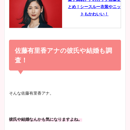
とめ！シースルー衣装やニッ
豊島実季アナのカップ画像ま
トもかわいい！
とめ！美脚や水着姿に年齢も
調査！
小室瑛莉子のカップ画像まと
め！足が美脚でニット衣装も
佐藤有里香アナの彼氏や結婚も調
宇賀神メグアナのニット画像
かわいい！
まとめ！足も美脚でカップも
査！
凄い！
清水麻椰アナのかわいい画
像！身長やカップ、同期や
池谷実悠アナのメガネ画像が
そんな佐藤有里香アナ。
wikiプロフもチェック！
かわいい！カップや水着姿も
まとめた！
彼氏や結婚なんかも気になりますよね。
大家彩香アナのかわいいカッ
プ画像まとめ！同期や実家に