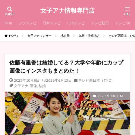
女子アナ情報専門店
NHK
フジテレビ
日本テレビ
TBSテレビ
テレビ朝日
テレビ東京
HOME
女子アナウンサー
地方局
九州・沖縄地方
テレビ西日本（TN
佐藤有里香は結婚してる？大学や年齢にカップ
画像にインスタもまとめた！
2025年10月8日
2026年6月13日
テレビ西日本（TNC）
女子アナ
,
画像
,
結婚
テレビ西日本（TNC）