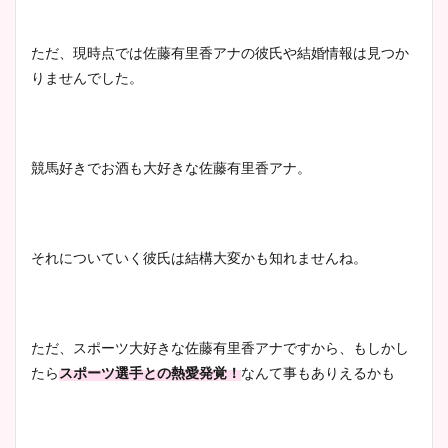
wikiプロフも！
ただ、現時点では佐藤有里香アナの彼氏や結婚情報は見つか
りませんでした。
安藤萌々アナのカップ画像や
ニット衣装まとめ！美足の筋
肉も凄い！
競馬好きでお酒も大好きな佐藤有里香アナ。
鈴木唯の太ってた時の体重が
それについていく彼氏は結構大変かも知れませんね。
ヤバすぎww原因や痩せたダ
イエット方は？昔と現在を画
像比較！
ただ、スポーツ大好きな佐藤有里香アナですから、もしかし
たら
スポーツ選手との熱愛発覚！
なんて事もありえるかも
豊島実季アナのカップ画像ま
とめ！美脚や水着姿に年齢も
調査！