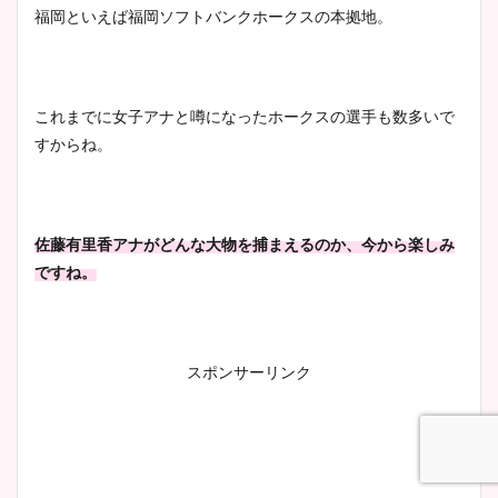
福岡といえば福岡ソフトバンクホークスの本拠地。
宇賀神メグアナのニット画像
これまでに女子アナと噂になったホークスの選手も数多いで
まとめ！足も美脚でカップも
すからね。
凄い！
佐藤有里香アナがどんな大物を捕まえるのか、今から楽しみ
池谷実悠アナのメガネ画像が
ですね。
かわいい！カップや水着姿も
まとめた！
スポンサーリンク