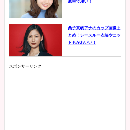
豪華で凄い！
桑子真帆アナのカップ画像ま
とめ！シースルー衣装やニッ
トもかわいい！
スポンサーリンク
小室瑛莉子のカップ画像まと
め！足が美脚でニット衣装も
かわいい！
清水麻椰アナのかわいい画
像！身長やカップ、同期や
wikiプロフもチェック！