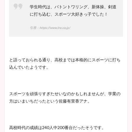
プ画像まとめ！同期や実家に
学生時代は、バトントワリング、新体操、剣道
wikiプロフも！
に打ち込む、スポーツ大好きっ子でした！
引用：https://www.tnc.co.jp/
安藤萌々アナのカップ画像や
ニット衣装まとめ！美足の筋
肉も凄い！
と語っておられる通り、高校までは本格的にスポーツに打ち
込んでいたようです。
鈴木唯の太ってた時の体重が
ヤバすぎww原因や痩せたダ
スポーツを頑張りすぎたせいなのかもしれませんが、学業の
イエット方は？昔と現在を画
方はいまいちだったという佐藤有里香アナ。
像比較！
豊島実季アナのカップ画像ま
高校時代の成績は240人中200番台だったそうです。
とめ！美脚や水着姿に年齢も