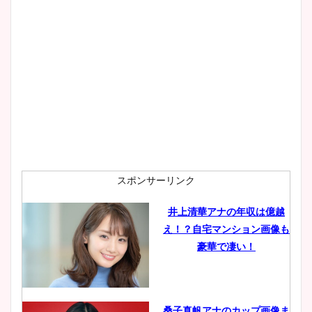
大家彩香アナのかわいいカッ
プ画像まとめ！同期や実家に
wikiプロフも！
安藤萌々アナのカップ画像や
ニット衣装まとめ！美足の筋
肉も凄い！
スポンサーリンク
井上清華アナの年収は億越
え！？自宅マンション画像も
鈴木唯の太ってた時の体重が
豪華で凄い！
ヤバすぎww原因や痩せたダ
イエット方は？昔と現在を画
像比較！
桑子真帆アナのカップ画像ま