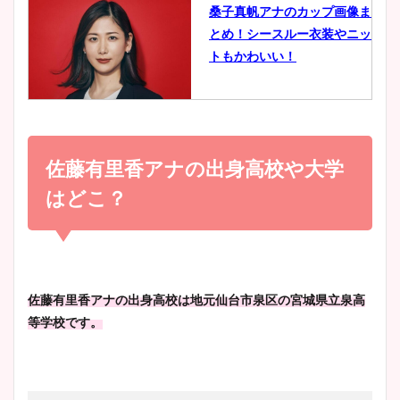
桑子真帆アナのカップ画像ま
とめ！シースルー衣装やニッ
豊島実季アナのカップ画像ま
トもかわいい！
とめ！美脚や水着姿に年齢も
調査！
小室瑛莉子のカップ画像まと
め！足が美脚でニット衣装も
佐藤有里香アナの出身高校や大学
宇賀神メグアナのニット画像
かわいい！
まとめ！足も美脚でカップも
はどこ？
凄い！
清水麻椰アナのかわいい画
像！身長やカップ、同期や
池谷実悠アナのメガネ画像が
佐藤有里香アナの出身高校は地元仙台市泉区の宮城県立泉高
wikiプロフもチェック！
かわいい！カップや水着姿も
等学校です。
まとめた！
大家彩香アナのかわいいカッ