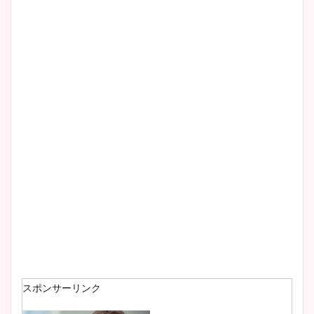
清水麻椰アナのかわいい画
像！身長やカップ、同期や
wikiプロフもチェック！
大家彩香アナのかわいいカッ
プ画像まとめ！同期や実家に
wikiプロフも！
安藤萌々アナのカップ画像や
ニット衣装まとめ！美足の筋
肉も凄い！
スポンサーリンク