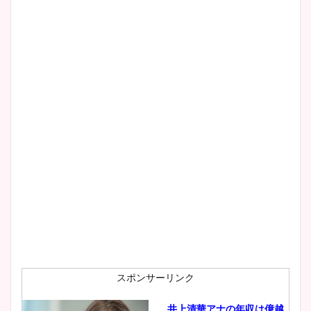
清水麻椰アナのかわいい画
像！身長やカップ、同期や
wikiプロフもチェック！
大家彩香アナのかわいいカッ
プ画像まとめ！同期や実家に
wikiプロフも！
安藤萌々アナのカップ画像や
ニット衣装まとめ！美足の筋
肉も凄い！
スポンサーリンク
井上清華アナの年収は億越