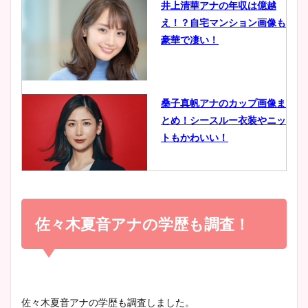
井上清華アナの年収は億越
え！？自宅マンション画像も
鈴木唯の太ってた時の体重が
豪華で凄い！
ヤバすぎww原因や痩せたダ
イエット方は？昔と現在を画
像比較！
桑子真帆アナのカップ画像ま
とめ！シースルー衣装やニッ
豊島実季アナのカップ画像ま
トもかわいい！
とめ！美脚や水着姿に年齢も
調査！
小室瑛莉子のカップ画像まと
め！足が美脚でニット衣装も
佐々木夏音アナの学歴も調査！
宇賀神メグアナのニット画像
かわいい！
まとめ！足も美脚でカップも
凄い！
清水麻椰アナのかわいい画
佐々木夏音アナの学歴も調査しました。