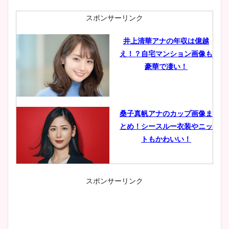
スポンサーリンク
井上清華アナの年収は億越
え！？自宅マンション画像も
豪華で凄い！
桑子真帆アナのカップ画像ま
とめ！シースルー衣装やニッ
トもかわいい！
スポンサーリンク
小室瑛莉子のカップ画像まと
め！足が美脚でニット衣装も
かわいい！