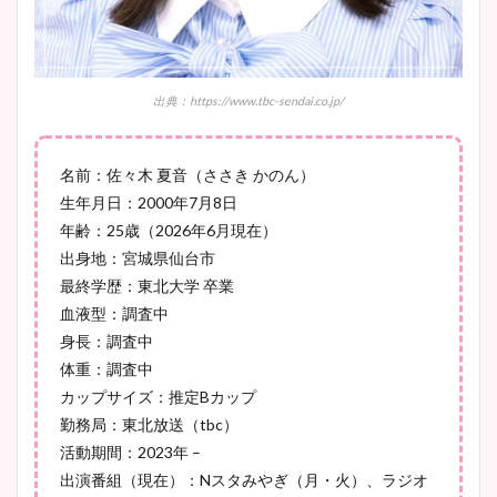
像比較！
豊島実季アナのカップ画像ま
出典：https://www.tbc-sendai.co.jp/
とめ！美脚や水着姿に年齢も
調査！
名前：佐々木 夏音（ささき かのん）
生年月日：2000年7月8日
年齢：25歳（2026年6月現在）
宇賀神メグアナのニット画像
出身地：宮城県仙台市
まとめ！足も美脚でカップも
最終学歴：東北大学 卒業
凄い！
血液型：調査中
身長：調査中
体重：調査中
カップサイズ：推定Bカップ
池谷実悠アナのメガネ画像が
勤務局：東北放送（tbc）
かわいい！カップや水着姿も
活動期間：2023年 –
まとめた！
出演番組（現在）：Nスタみやぎ（月・火）、ラジオ