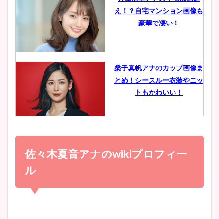
え！？自宅マンション画像も
鈴木唯の太ってた時の体重が
豪華で凄い！
ヤバすぎww原因や痩せたダ
イエット方は？昔と現在を画
像比較！
桑子真帆アナのカップ画像ま
とめ！シースルー衣装やニッ
豊島実季アナのカップ画像ま
トもかわいい！
とめ！美脚や水着姿に年齢も
調査！
小室瑛莉子のカップ画像まと
め！足が美脚でニット衣装も
佐々木夏音アナのwikiプロフィー
宇賀神メグアナのニット画像
かわいい！
まとめ！足も美脚でカップも
ル
凄い！
清水麻椰アナのかわいい画
像！身長やカップ、同期や