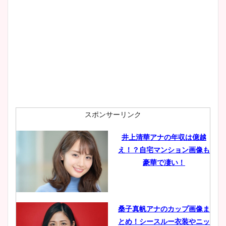
スポンサーリンク
井上清華アナの年収は億越
え！？自宅マンション画像も
豪華で凄い！
桑子真帆アナのカップ画像ま
とめ！シースルー衣装やニッ