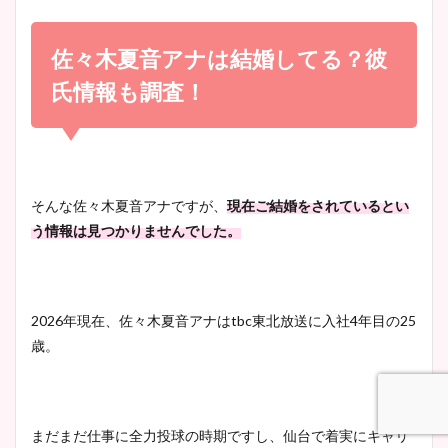
小室瑛莉子のカップ画像まと
め！足が美脚でニット衣装も
佐々木夏音アナは結婚してる？彼
宇賀神メグアナのニット画像
かわいい！
まとめ！足も美脚でカップも
氏情報も調査！
凄い！
清水麻椰アナのかわいい画
像！身長やカップ、同期や
池谷実悠アナのメガネ画像が
そんな佐々木夏音アナですが、
現在ご結婚をされているとい
wikiプロフもチェック！
かわいい！カップや水着姿も
う情報は見つかりませんでした。
まとめた！
大家彩香アナのかわいいカッ
2026年現在、佐々木夏音アナはtbc東北放送に入社4年目の25
プ画像まとめ！同期や実家に
歳。
wikiプロフも！
まだまだ仕事に全力投球の時期ですし、仙台で着実にキャリ
安藤萌々アナのカップ画像や