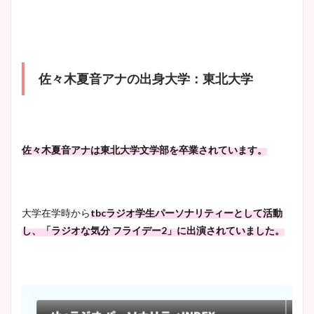
像！身長やカップ、同期や
池谷実悠アナのメガネ画像が
wikiプロフもチェック！
かわいい！カップや水着姿も
まとめた！
佐々木夏音アナの出身大学：東北大学
大家彩香アナのかわいいカッ
プ画像まとめ！同期や実家に
wikiプロフも！
佐々木夏音アナは東北大学文学部を卒業されています。
安藤萌々アナのカップ画像や
ニット衣装まとめ！美足の筋
大学在学時から
tbcラジオ学生パーソナリティーとして活動
肉も凄い！
し、「ラジオな気分 フライデー2」に出演されていました。
鈴木唯の太ってた時の体重が
ヤバすぎww原因や痩せたダ