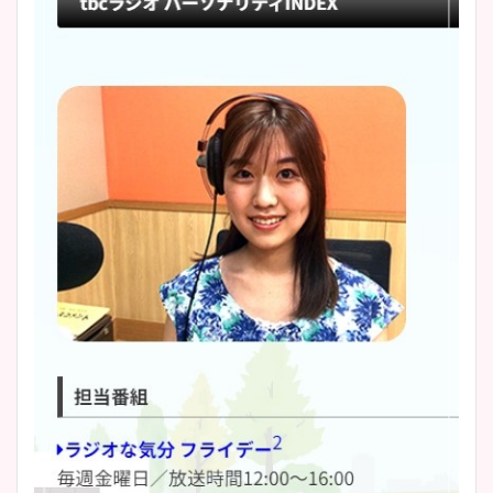
イエット方は？昔と現在を画
像比較！
豊島実季アナのカップ画像ま
とめ！美脚や水着姿に年齢も
調査！
宇賀神メグアナのニット画像
まとめ！足も美脚でカップも
凄い！
池谷実悠アナのメガネ画像が
かわいい！カップや水着姿も
まとめた！