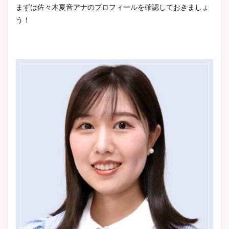
池谷実悠アナのメガネ画像が
まずは佐々木夏音アナのプロフィールを確認しておきましょ
wikiプロフもチェック！
かわいい！カップや水着姿も
う！
まとめた！
大家彩香アナのかわいいカッ
プ画像まとめ！同期や実家に
wikiプロフも！
安藤萌々アナのカップ画像や
ニット衣装まとめ！美足の筋
肉も凄い！
鈴木唯の太ってた時の体重が
ヤバすぎww原因や痩せたダ
イエット方は？昔と現在を画