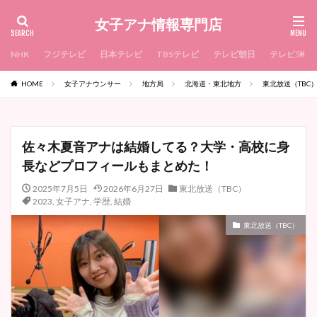
女子アナ情報専門店
NHK
フジテレビ
日本テレビ
TBSテレビ
テレビ朝日
テレビ東京
HOME
女子アナウンサー
地方局
北海道・東北地方
東北放送（TBC
佐々木夏音アナは結婚してる？大学・高校に身
長などプロフィールもまとめた！
2025年7月5日
2026年6月27日
東北放送（TBC）
2023
,
女子アナ
,
学歴
,
結婚
東北放送（TBC）