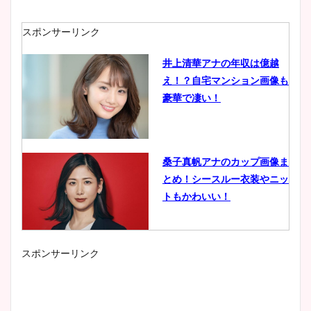
スポンサーリンク
井上清華アナの年収は億越
え！？自宅マンション画像も
豪華で凄い！
桑子真帆アナのカップ画像ま
とめ！シースルー衣装やニッ
トもかわいい！
スポンサーリンク
小室瑛莉子のカップ画像まと
め！足が美脚でニット衣装も
かわいい！