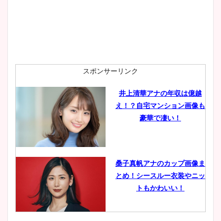
安藤萌々アナのカップ画像や
ニット衣装まとめ！美足の筋
肉も凄い！
スポンサーリンク
井上清華アナの年収は億越
え！？自宅マンション画像も
鈴木唯の太ってた時の体重が
豪華で凄い！
ヤバすぎww原因や痩せたダ
イエット方は？昔と現在を画
像比較！
桑子真帆アナのカップ画像ま
とめ！シースルー衣装やニッ
豊島実季アナのカップ画像ま
トもかわいい！
とめ！美脚や水着姿に年齢も
調査！