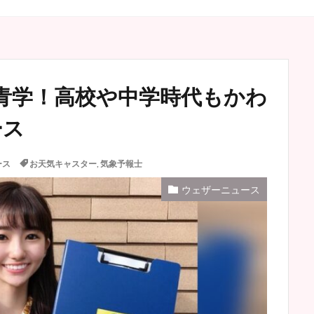
青学！高校や中学時代もかわ
ース
ース
お天気キャスター
,
気象予報士
ウェザーニュース