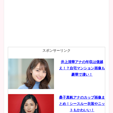
スポンサーリンク
井上清華アナの年収は億越
え！？自宅マンション画像も
豪華で凄い！
桑子真帆アナのカップ画像ま
とめ！シースルー衣装やニッ
トもかわいい！