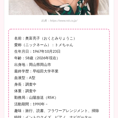
豊島実季アナのカップ画像ま
とめ！美脚や水着姿に年齢も
調査！
出典：https://www.rsk.co.jp/
名前：奥富亮子（おくとみりょうこ）
宇賀神メグアナのニット画像
愛称（ニックネーム）：トメちゃん
まとめ！足も美脚でカップも
生年月日：1967年10月23日
凄い！
年齢：58歳（2026年現在）
出身地：岡山県岡山市
最終学歴：早稲田大学卒業
血液型：A型
池谷実悠アナのメガネ画像が
身長：調査中
かわいい！カップや水着姿も
体重：調査中
まとめた！
勤務局：山陽放送（RSK）
活動期間：1990年 –
趣味：旅行、読書、フラワーアレンジメント、掃除
特技：イントロクイズ、ピアノ、ナビゲーター