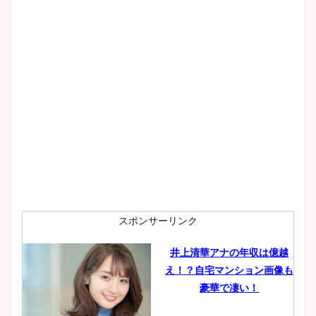
wikiプロフもチェック！
大家彩香アナのかわいいカッ
プ画像まとめ！同期や実家に
wikiプロフも！
安藤萌々アナのカップ画像や
ニット衣装まとめ！美足の筋
肉も凄い！
スポンサーリンク
井上清華アナの年収は億越
え！？自宅マンション画像も
鈴木唯の太ってた時の体重が
豪華で凄い！
ヤバすぎww原因や痩せたダ
イエット方は？昔と現在を画