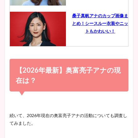
像比較！
桑子真帆アナのカップ画像ま
とめ！シースルー衣装やニッ
豊島実季アナのカップ画像ま
トもかわいい！
とめ！美脚や水着姿に年齢も
調査！
小室瑛莉子のカップ画像まと
め！足が美脚でニット衣装も
【2026年最新】奥富亮子アナの現
宇賀神メグアナのニット画像
かわいい！
まとめ！足も美脚でカップも
在は？
凄い！
清水麻椰アナのかわいい画
像！身長やカップ、同期や
池谷実悠アナのメガネ画像が
続いて、2026年現在の奥富亮子アナの活動についても調査し
wikiプロフもチェック！
かわいい！カップや水着姿も
てみました。
まとめた！