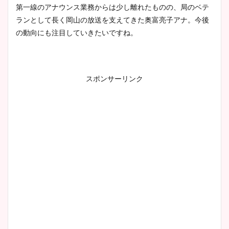
豊島実季アナのカップ画像ま
第一線のアナウンス業務からは少し離れたものの、局のベテ
とめ！美脚や水着姿に年齢も
ランとして長く岡山の放送を支えてきた奥富亮子アナ。今後
調査！
の動向にも注目していきたいですね。
宇賀神メグアナのニット画像
スポンサーリンク
まとめ！足も美脚でカップも
凄い！
池谷実悠アナのメガネ画像が
かわいい！カップや水着姿も
まとめた！