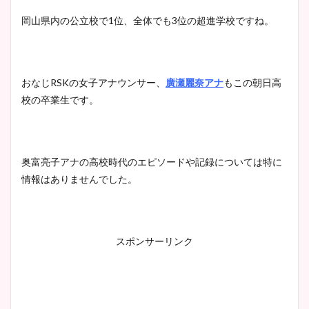
岡山県内の公立校で1位、全体でも3位の超進学校ですね。
池谷実悠アナのメガネ画像が
かわいい！カップや水着姿も
まとめた！
おなじRSKの女子アナウンサー、
廣瀬麗奈アナ
もこの朝日高
校の卒業生です。
奥富亮子アナの高校時代のエピソードや記録については特に
情報はありませんでした。
スポンサーリンク