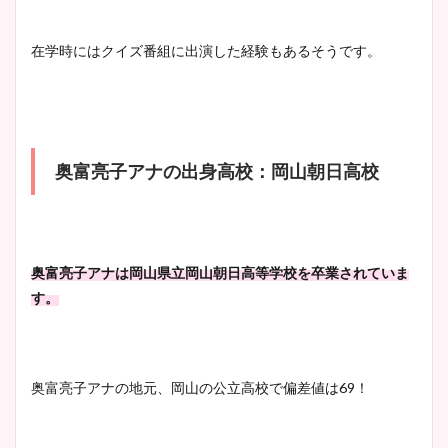
在学時にはクイズ番組に出演した経験もあるそうです。
鈴木唯の太ってた時の体重が
ヤバすぎww原因や痩せたダ
イエット方は？昔と現在を画
像比較！
奥富亮子アナの出身高校：岡山朝日高校
豊島実季アナのカップ画像ま
とめ！美脚や水着姿に年齢も
調査！
奥富亮子アナは岡山県立岡山朝日高等学校を卒業されていま
す。
宇賀神メグアナのニット画像
まとめ！足も美脚でカップも
奥富亮子アナの地元、岡山の公立高校で偏差値は69！
凄い！