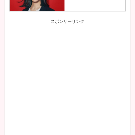
スポンサーリンク
小室瑛莉子のカップ画像まと
め！足が美脚でニット衣装も
かわいい！
清水麻椰アナのかわいい画
像！身長やカップ、同期や
wikiプロフもチェック！
大家彩香アナのかわいいカッ
プ画像まとめ！同期や実家に
wikiプロフも！