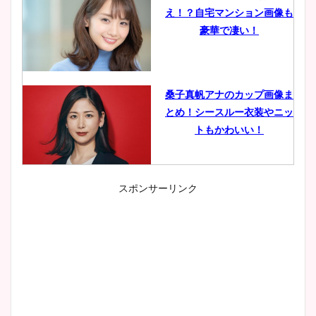
え！？自宅マンション画像も
豪華で凄い！
桑子真帆アナのカップ画像ま
とめ！シースルー衣装やニッ
トもかわいい！
スポンサーリンク
小室瑛莉子のカップ画像まと
め！足が美脚でニット衣装も
かわいい！
清水麻椰アナのかわいい画
像！身長やカップ、同期や