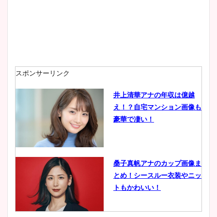
スポンサーリンク
井上清華アナの年収は億越
え！？自宅マンション画像も
豪華で凄い！
桑子真帆アナのカップ画像ま
とめ！シースルー衣装やニッ
トもかわいい！