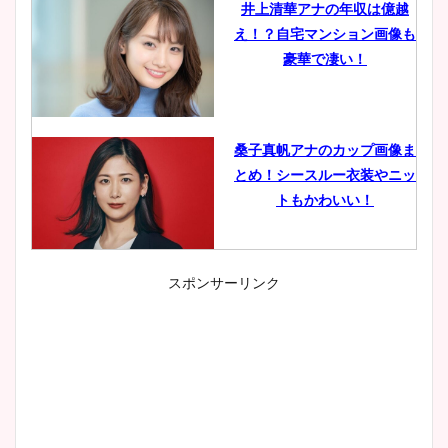
井上清華アナの年収は億越
え！？自宅マンション画像も
豪華で凄い！
桑子真帆アナのカップ画像ま
とめ！シースルー衣装やニッ
トもかわいい！
スポンサーリンク
小室瑛莉子のカップ画像まと
め！足が美脚でニット衣装も
かわいい！
清水麻椰アナのかわいい画