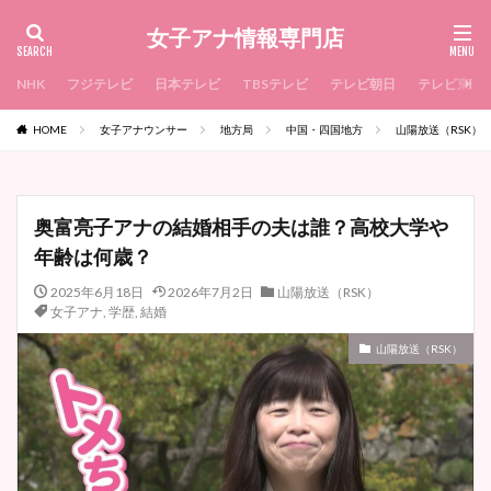
女子アナ情報専門店
NHK
フジテレビ
日本テレビ
TBSテレビ
テレビ朝日
テレビ東京
HOME
女子アナウンサー
地方局
中国・四国地方
山陽放送（RSK）
奥富亮子アナの結婚相手の夫は誰？高校大学や
年齢は何歳？
2025年6月18日
2026年7月2日
山陽放送（RSK）
女子アナ
,
学歴
,
結婚
山陽放送（RSK）