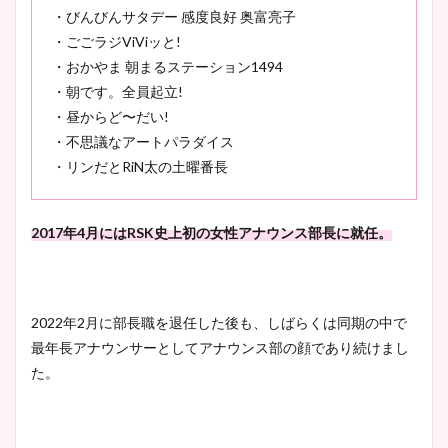
・びんびんサタデー 感度良好 奥富亮子
・ごごラジViViッと!
・おかやま 朝まるステーション1494
・朝です。全員起立!
・昼からど〜だい!
・不思議なアートパラダイス
・リンだとRiN太の土曜番長
2017年4月にはRSK史上初の女性アナウンス部長に就任。
2022年2月に部長職を退任した後も、しばらくは同期の中で
最年長アナウンサーとしてアナウンス部の顔であり続けまし
た。