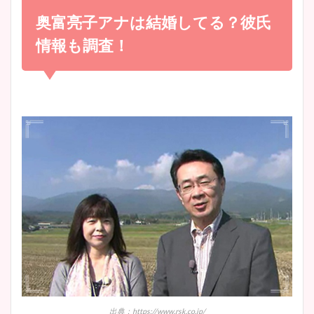
め！足が美脚でニット衣装も
奥富亮子アナは結婚してる？彼氏
宇賀神メグアナのニット画像
かわいい！
まとめ！足も美脚でカップも
情報も調査！
凄い！
清水麻椰アナのかわいい画
像！身長やカップ、同期や
池谷実悠アナのメガネ画像が
wikiプロフもチェック！
かわいい！カップや水着姿も
まとめた！
大家彩香アナのかわいいカッ
プ画像まとめ！同期や実家に
wikiプロフも！
安藤萌々アナのカップ画像や
ニット衣装まとめ！美足の筋
出典：https://www.rsk.co.jp/