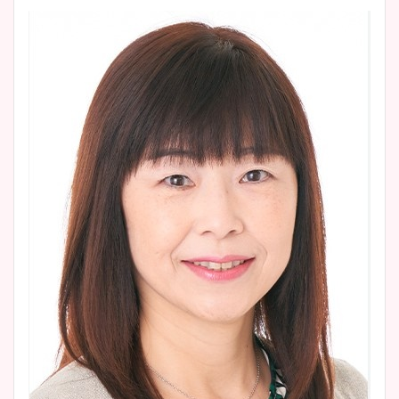
大家彩香アナのかわいいカッ
プ画像まとめ！同期や実家に
wikiプロフも！
安藤萌々アナのカップ画像や
ニット衣装まとめ！美足の筋
肉も凄い！
鈴木唯の太ってた時の体重が
ヤバすぎww原因や痩せたダ
イエット方は？昔と現在を画
像比較！