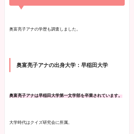
まとめ！足も美脚でカップも
凄い！
清水麻椰アナのかわいい画
奥富亮子アナの学歴も調査しました。
像！身長やカップ、同期や
池谷実悠アナのメガネ画像が
wikiプロフもチェック！
かわいい！カップや水着姿も
まとめた！
奥富亮子アナの出身大学：早稲田大学
大家彩香アナのかわいいカッ
プ画像まとめ！同期や実家に
wikiプロフも！
奥富亮子アナは早稲田大学第一文学部を卒業されています。
安藤萌々アナのカップ画像や
ニット衣装まとめ！美足の筋
大学時代はクイズ研究会に所属。
肉も凄い！