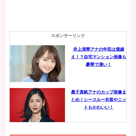
安藤萌々アナのカップ画像や
ニット衣装まとめ！美足の筋
肉も凄い！
スポンサーリンク
井上清華アナの年収は億越
え！？自宅マンション画像も
鈴木唯の太ってた時の体重が
豪華で凄い！
ヤバすぎww原因や痩せたダ
イエット方は？昔と現在を画
像比較！
桑子真帆アナのカップ画像ま
とめ！シースルー衣装やニッ
豊島実季アナのカップ画像ま
トもかわいい！
とめ！美脚や水着姿に年齢も
調査！
小室瑛莉子のカップ画像まと