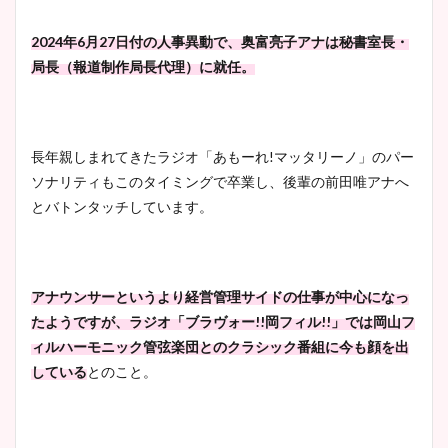
大家彩香アナのかわいいカッ
2024年6月27日付の人事異動で、奥富亮子アナは秘書室長・
プ画像まとめ！同期や実家に
局長（報道制作局長代理）に就任。
wikiプロフも！
長年親しまれてきたラジオ「あもーれ!マッタリーノ」のパー
安藤萌々アナのカップ画像や
ソナリティもこのタイミングで卒業し、後輩の前田唯アナへ
ニット衣装まとめ！美足の筋
とバトンタッチしています。
肉も凄い！
アナウンサーというより経営管理サイドの仕事が中心になっ
鈴木唯の太ってた時の体重が
たようですが、ラジオ「ブラヴォー!!岡フィル!!」では岡山フ
ヤバすぎww原因や痩せたダ
ィルハーモニック管弦楽団とのクラシック番組に今も顔を出
イエット方は？昔と現在を画
している
とのこと。
像比較！