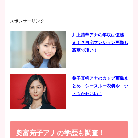
安藤萌々アナのカップ画像や
ニット衣装まとめ！美足の筋
肉も凄い！
スポンサーリンク
井上清華アナの年収は億越
え！？自宅マンション画像も
鈴木唯の太ってた時の体重が
豪華で凄い！
ヤバすぎww原因や痩せたダ
イエット方は？昔と現在を画
像比較！
桑子真帆アナのカップ画像ま
とめ！シースルー衣装やニッ
豊島実季アナのカップ画像ま
トもかわいい！
とめ！美脚や水着姿に年齢も
調査！
小室瑛莉子のカップ画像まと
め！足が美脚でニット衣装も
奥富亮子アナの学歴も調査！
宇賀神メグアナのニット画像
かわいい！