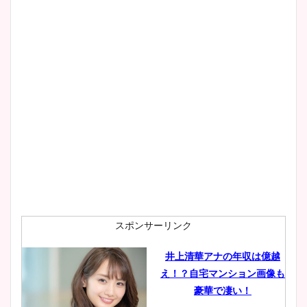
像！身長やカップ、同期や
wikiプロフもチェック！
大家彩香アナのかわいいカッ
プ画像まとめ！同期や実家に
wikiプロフも！
安藤萌々アナのカップ画像や
ニット衣装まとめ！美足の筋
肉も凄い！
スポンサーリンク
井上清華アナの年収は億越
え！？自宅マンション画像も
鈴木唯の太ってた時の体重が
豪華で凄い！
ヤバすぎww原因や痩せたダ