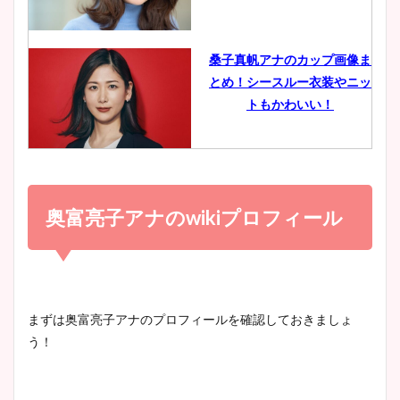
イエット方は？昔と現在を画
像比較！
桑子真帆アナのカップ画像ま
とめ！シースルー衣装やニッ
豊島実季アナのカップ画像ま
トもかわいい！
とめ！美脚や水着姿に年齢も
調査！
小室瑛莉子のカップ画像まと
め！足が美脚でニット衣装も
奥富亮子アナのwikiプロフィール
宇賀神メグアナのニット画像
かわいい！
まとめ！足も美脚でカップも
凄い！
清水麻椰アナのかわいい画
まずは奥富亮子アナのプロフィールを確認しておきましょ
像！身長やカップ、同期や
う！
池谷実悠アナのメガネ画像が
wikiプロフもチェック！
かわいい！カップや水着姿も
まとめた！