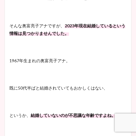
肉も凄い！
そんな奥富亮子アナですが、
2023年現在結婚しているという
情報は見つかりませんでした。
鈴木唯の太ってた時の体重が
ヤバすぎww原因や痩せたダ
イエット方は？昔と現在を画
像比較！
1967年生まれの奥富亮子アナ。
豊島実季アナのカップ画像ま
とめ！美脚や水着姿に年齢も
既に50代半ばと結婚されていてもおかしくはない、
調査！
というか、
結婚していないのが不思議な年齢ですよね。
宇賀神メグアナのニット画像
まとめ！足も美脚でカップも
凄い！