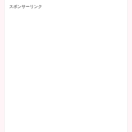
スポンサーリンク
小室瑛莉子のカップ画像まと
め！足が美脚でニット衣装も
かわいい！
清水麻椰アナのかわいい画
像！身長やカップ、同期や
wikiプロフもチェック！
大家彩香アナのかわいいカッ
プ画像まとめ！同期や実家に
wikiプロフも！