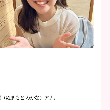
菜（ぬまもと わかな）アナ
。