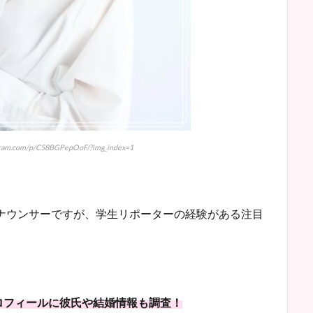
ram.com/p/C58BGPepOoF/?img_index=1
アナウンサーですが、学生リポーターの経験がある注目
ロフィールに彼氏や結婚情報も調査！