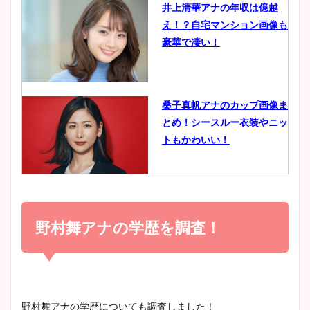
井上清華アナの年収は億越
え！？自宅マンション画像も
鈴木唯の太ってた時の体重が
豪華で凄い！
ヤバすぎww原因や痩せたダ
イエット方は？昔と現在を画
像比較！
桑子真帆アナのカップ画像ま
とめ！シースルー衣装やニッ
豊島実季アナのカップ画像ま
トもかわいい！
とめ！美脚や水着姿に年齢も
調査！
小室瑛莉子のカップ画像まと
め！足が美脚でニット衣装も
野村舞アナの学歴を調査！
宇賀神メグアナのニット画像
かわいい！
まとめ！足も美脚でカップも
凄い！
清水麻椰アナのかわいい画
野村舞アナの学歴についても調査しました！