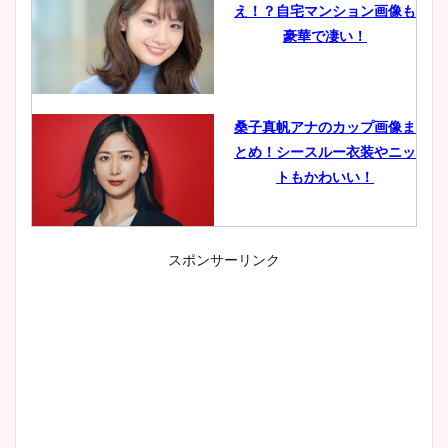
え！？自宅マンション画像も
豪華で凄い！
桑子真帆アナのカップ画像ま
とめ！シースルー衣装やニッ
トもかわいい！
スポンサーリンク
小室瑛莉子のカップ画像まと
め！足が美脚でニット衣装も
かわいい！
清水麻椰アナのかわいい画
像！身長やカップ、同期や