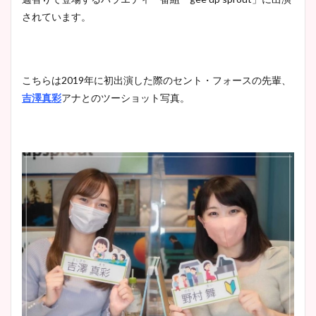
イエット方は？昔と現在を画
されています。
像比較！
豊島実季アナのカップ画像ま
こちらは2019年に初出演した際のセント・フォースの先輩、
とめ！美脚や水着姿に年齢も
吉澤真彩
アナとのツーショット写真。
調査！
宇賀神メグアナのニット画像
まとめ！足も美脚でカップも
凄い！
池谷実悠アナのメガネ画像が
かわいい！カップや水着姿も
まとめた！