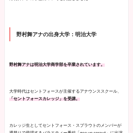
像！身長やカップ、同期や
池谷実悠アナのメガネ画像が
wikiプロフもチェック！
かわいい！カップや水着姿も
まとめた！
野村舞アナの出身大学：明治大学
大家彩香アナのかわいいカッ
プ画像まとめ！同期や実家に
wikiプロフも！
野村舞アナは明治大学商学部を卒業されています。
安藤萌々アナのカップ画像や
ニット衣装まとめ！美足の筋
大学時代はセントフォースが主催するアナウンススクール、
肉も凄い！
「セントフォースカレッジ」を受講。
鈴木唯の太ってた時の体重が
カレッジ生としてセントフォース・スプラウトのメンバーが
ヤバすぎww原因や痩せたダ
週替りで登場するバラエティー番組「gee up sprout」に出演