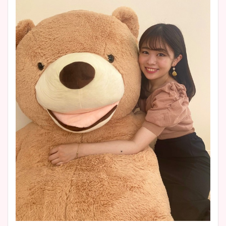
大家彩香アナのかわいいカッ
プ画像まとめ！同期や実家に
wikiプロフも！
安藤萌々アナのカップ画像や
ニット衣装まとめ！美足の筋
肉も凄い！
鈴木唯の太ってた時の体重が
ヤバすぎww原因や痩せたダ
イエット方は？昔と現在を画
像比較！
豊島実季アナのカップ画像ま