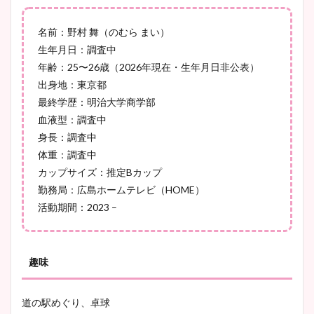
とめ！美脚や水着姿に年齢も
名前：野村 舞（のむら まい）
調査！
生年月日：調査中
年齢：25〜26歳（2026年現在・生年月日非公表）
出身地：東京都
宇賀神メグアナのニット画像
最終学歴：明治大学商学部
まとめ！足も美脚でカップも
血液型：調査中
凄い！
身長：調査中
体重：調査中
カップサイズ：推定Bカップ
勤務局：広島ホームテレビ（HOME）
池谷実悠アナのメガネ画像が
活動期間：2023 –
かわいい！カップや水着姿も
まとめた！
趣味
道の駅めぐり、卓球