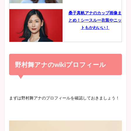
像比較！
桑子真帆アナのカップ画像ま
とめ！シースルー衣装やニッ
豊島実季アナのカップ画像ま
トもかわいい！
とめ！美脚や水着姿に年齢も
調査！
小室瑛莉子のカップ画像まと
め！足が美脚でニット衣装も
野村舞アナのwikiプロフィール
宇賀神メグアナのニット画像
かわいい！
まとめ！足も美脚でカップも
凄い！
清水麻椰アナのかわいい画
まずは野村舞アナのプロフィールを確認しておきましょう！
像！身長やカップ、同期や
池谷実悠アナのメガネ画像が
wikiプロフもチェック！
かわいい！カップや水着姿も
まとめた！