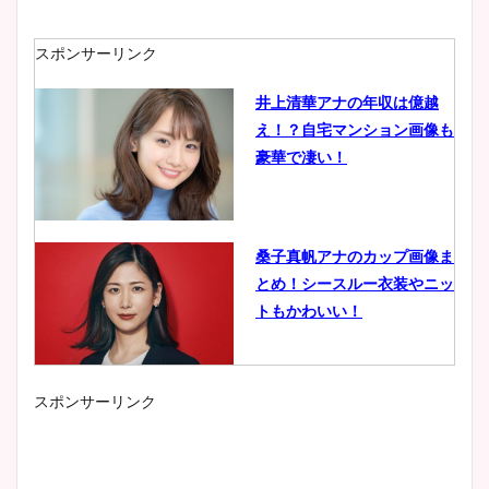
スポンサーリンク
井上清華アナの年収は億越
え！？自宅マンション画像も
豪華で凄い！
桑子真帆アナのカップ画像ま
とめ！シースルー衣装やニッ
トもかわいい！
スポンサーリンク
小室瑛莉子のカップ画像まと
め！足が美脚でニット衣装も
かわいい！