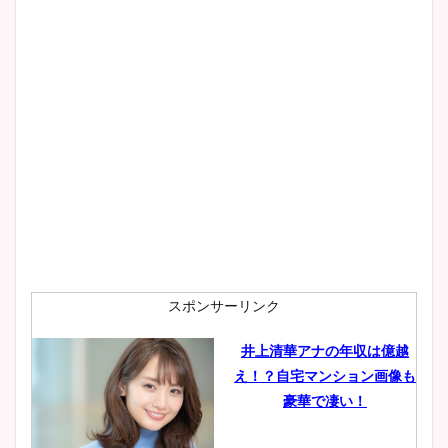
wikiプロフもチェック！
大家彩香アナのかわいいカッ
プ画像まとめ！同期や実家に
wikiプロフも！
安藤萌々アナのカップ画像や
ニット衣装まとめ！美足の筋
肉も凄い！
スポンサーリンク
井上清華アナの年収は億越
え！？自宅マンション画像も
鈴木唯の太ってた時の体重が
豪華で凄い！
ヤバすぎww原因や痩せたダ
イエット方は？昔と現在を画