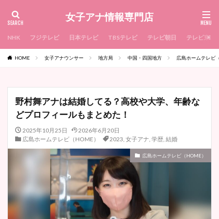
女子アナ情報専門店
NHK
フジテレビ
日本テレビ
TBSテレビ
テレビ朝日
テレビ東京
HOME
女子アナウンサー
地方局
中国・四国地方
広島ホームテレビ（
野村舞アナは結婚してる？高校や大学、年齢な
どプロフィールもまとめた！
2025年10月25日
2026年6月20日
広島ホームテレビ（HOME）
2023
,
女子アナ
,
学歴
,
結婚
広島ホームテレビ（HOME）