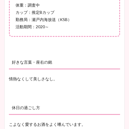
体重：調査中
池谷実悠アナのメガネ画像が
カップ：推定Bカップ
かわいい！カップや水着姿も
勤務局：瀬戸内海放送（KSB）
まとめた！
活動期間：2020～
好きな言葉・座右の銘
情熱なくして美しさなし。
休日の過ごし方
こよなく愛するお酒をよく嗜んでいます。