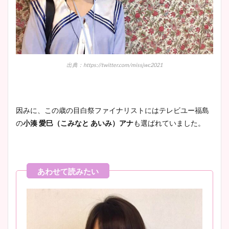
豊島実季アナのカップ画像ま
とめ！美脚や水着姿に年齢も
調査！
出典：https://twitter.com/missjwc2021
宇賀神メグアナのニット画像
因みに、この歳の目白祭ファイナリストにはテレビユー福島
まとめ！足も美脚でカップも
の
小湊 愛巳（こみなと あいみ）アナ
も選ばれていました。
凄い！
池谷実悠アナのメガネ画像が
かわいい！カップや水着姿も
まとめた！