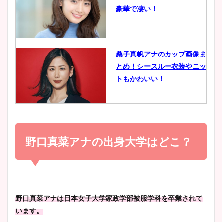
鈴木唯の太ってた時の体重が
豪華で凄い！
ヤバすぎww原因や痩せたダ
イエット方は？昔と現在を画
像比較！
桑子真帆アナのカップ画像ま
とめ！シースルー衣装やニッ
豊島実季アナのカップ画像ま
トもかわいい！
とめ！美脚や水着姿に年齢も
調査！
小室瑛莉子のカップ画像まと
め！足が美脚でニット衣装も
野口真菜アナの出身大学はどこ？
宇賀神メグアナのニット画像
かわいい！
まとめ！足も美脚でカップも
凄い！
清水麻椰アナのかわいい画
野口真菜アナは日本女子大学家政学部被服学科を卒業されて
像！身長やカップ、同期や
います。
池谷実悠アナのメガネ画像が
wikiプロフもチェック！