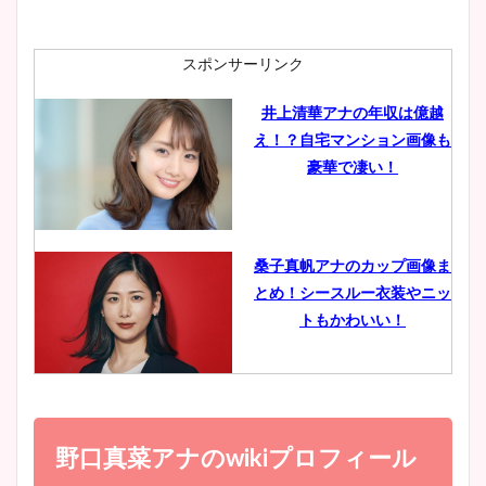
ニット衣装まとめ！美足の筋
肉も凄い！
スポンサーリンク
井上清華アナの年収は億越
え！？自宅マンション画像も
鈴木唯の太ってた時の体重が
豪華で凄い！
ヤバすぎww原因や痩せたダ
イエット方は？昔と現在を画
像比較！
桑子真帆アナのカップ画像ま
とめ！シースルー衣装やニッ
豊島実季アナのカップ画像ま
トもかわいい！
とめ！美脚や水着姿に年齢も
調査！
小室瑛莉子のカップ画像まと
め！足が美脚でニット衣装も
野口真菜アナのwikiプロフィール
宇賀神メグアナのニット画像
かわいい！
まとめ！足も美脚でカップも