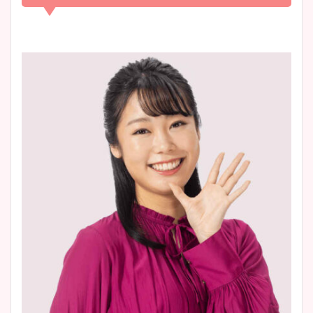
凄い！
清水麻椰アナのかわいい画
像！身長やカップ、同期や
池谷実悠アナのメガネ画像が
wikiプロフもチェック！
かわいい！カップや水着姿も
まとめた！
大家彩香アナのかわいいカッ
プ画像まとめ！同期や実家に
wikiプロフも！
安藤萌々アナのカップ画像や
ニット衣装まとめ！美足の筋
肉も凄い！