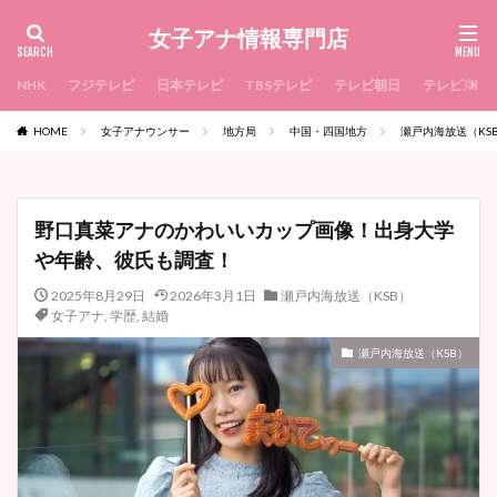
女子アナ情報専門店
NHK
フジテレビ
日本テレビ
TBSテレビ
テレビ朝日
テレビ東京
HOME
女子アナウンサー
地方局
中国・四国地方
瀬戸内海放送（KS
野口真菜アナのかわいいカップ画像！出身大学
や年齢、彼氏も調査！
2025年8月29日
2026年3月1日
瀬戸内海放送（KSB）
女子アナ
,
学歴
,
結婚
瀬戸内海放送（KSB）