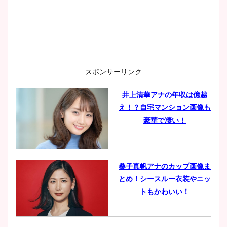
スポンサーリンク
井上清華アナの年収は億越
え！？自宅マンション画像も
豪華で凄い！
桑子真帆アナのカップ画像ま
とめ！シースルー衣装やニッ
トもかわいい！