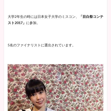
かわいい！カップや水着姿も
まとめた！
大学2年生の時には日本女子大学のミスコン、
「目白祭コンテ
大家彩香アナのかわいいカッ
スト2017」
に参加。
プ画像まとめ！同期や実家に
wikiプロフも！
5名のファイナリストに選出されています。
安藤萌々アナのカップ画像や
ニット衣装まとめ！美足の筋
肉も凄い！
鈴木唯の太ってた時の体重が
ヤバすぎww原因や痩せたダ
イエット方は？昔と現在を画
像比較！