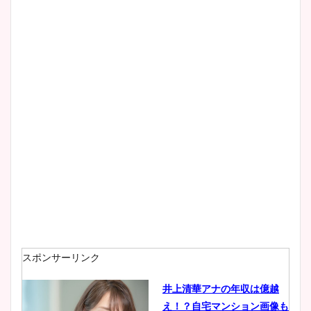
清水麻椰アナのかわいい画
像！身長やカップ、同期や
wikiプロフもチェック！
大家彩香アナのかわいいカッ
プ画像まとめ！同期や実家に
wikiプロフも！
安藤萌々アナのカップ画像や
ニット衣装まとめ！美足の筋
肉も凄い！
スポンサーリンク
井上清華アナの年収は億越
え！？自宅マンション画像も