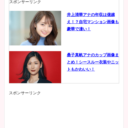
スポンサーリンク
井上清華アナの年収は億越
え！？自宅マンション画像も
豪華で凄い！
桑子真帆アナのカップ画像ま
とめ！シースルー衣装やニッ
トもかわいい！
スポンサーリンク
小室瑛莉子のカップ画像まと
め！足が美脚でニット衣装も
かわいい！