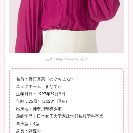
鈴木唯の太ってた時の体重が
ヤバすぎww原因や痩せたダ
イエット方は？昔と現在を画
像比較！
豊島実季アナのカップ画像ま
出典：https://www.ksb.co.jp/
とめ！美脚や水着姿に年齢も
調査！
名前：野口真菜（のぐち まな）
ニックネーム：まなてぃ
生年月日：1997年?9月9日
宇賀神メグアナのニット画像
年齢：25歳?（2023年現在）
まとめ！足も美脚でカップも
出身地：神奈川県横浜市
凄い！
最終学歴：日本女子大学家政学部被服学科卒業
血液型：B型
身長：調査中