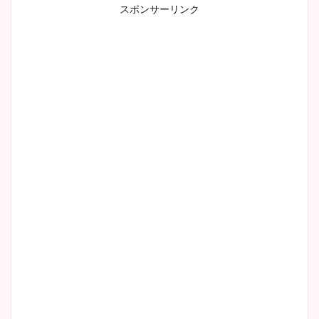
スポンサーリンク
小室瑛莉子のカップ画像まと
め！足が美脚でニット衣装も
かわいい！
清水麻椰アナのかわいい画
像！身長やカップ、同期や
wikiプロフもチェック！
大家彩香アナのかわいいカッ
プ画像まとめ！同期や実家に
wikiプロフも！
安藤萌々アナのカップ画像や