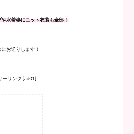
プや水着姿にニット衣装も全部！
心にお送りします！
ーリンク [ad01]