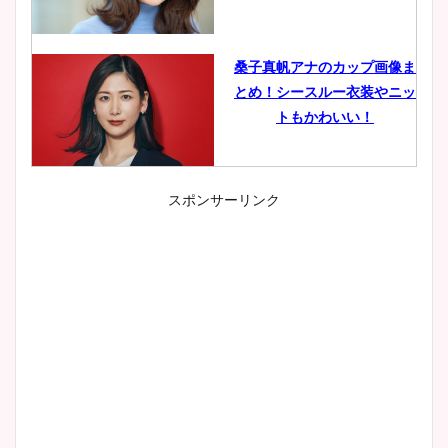
桑子真帆アナのカップ画像ま
とめ！シースルー衣装やニッ
トもかわいい！
スポンサーリンク
小室瑛莉子のカップ画像まと
め！足が美脚でニット衣装も
かわいい！
清水麻椰アナのかわいい画
像！身長やカップ、同期や
wikiプロフもチェック！