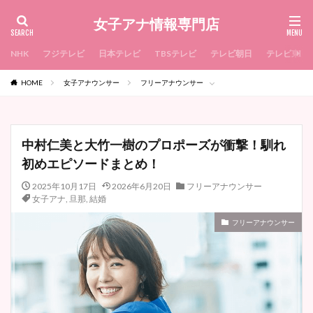
女子アナ情報専門店
NHK
フジテレビ
日本テレビ
TBSテレビ
テレビ朝日
テレビ東京
HOME
女子アナウンサー
フリーアナウンサー
中村仁美と大竹一樹のプロポーズが衝撃！馴れ
初めエピソードまとめ！
2025年10月17日
2026年6月20日
フリーアナウンサー
女子アナ
,
旦那
,
結婚
フリーアナウンサー