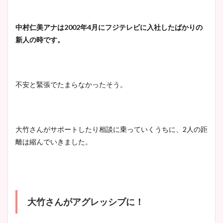
像比較！
中村仁美アナは2002年4月にフジテレビに入社したばかりの
豊島実季アナのカップ画像ま
新人の時です。
とめ！美脚や水着姿に年齢も
調査！
不安と緊張でたまらなかったそう。
宇賀神メグアナのニット画像
まとめ！足も美脚でカップも
大竹さんがサポートしたり相談に乗っていくうちに、2人の距
凄い！
離は縮んでいきました。
池谷実悠アナのメガネ画像が
かわいい！カップや水着姿も
大竹さんがアグレッシブに！
まとめた！