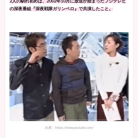
2人の馴れ初めは、2002年10月に放送が始まったフジテレビ
wikiプロフもチェック！
かわいい！カップや水着姿も
の深夜番組『深夜戦隊ガリンペロ』で共演したこと。
まとめた！
大家彩香アナのかわいいカッ
プ画像まとめ！同期や実家に
wikiプロフも！
安藤萌々アナのカップ画像や
ニット衣装まとめ！美足の筋
肉も凄い！
鈴木唯の太ってた時の体重が
ヤバすぎww原因や痩せたダ
出典：https://www.youtube.com/
イエット方は？昔と現在を画