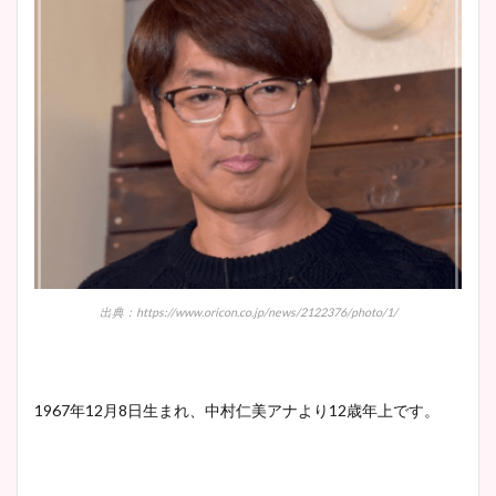
wikiプロフも！
安藤萌々アナのカップ画像や
ニット衣装まとめ！美足の筋
肉も凄い！
鈴木唯の太ってた時の体重が
ヤバすぎww原因や痩せたダ
出典：https://www.oricon.co.jp/news/2122376/photo/1/
イエット方は？昔と現在を画
像比較！
1967年12月8日生まれ、中村仁美アナより12歳年上です。
豊島実季アナのカップ画像ま
とめ！美脚や水着姿に年齢も
調査！