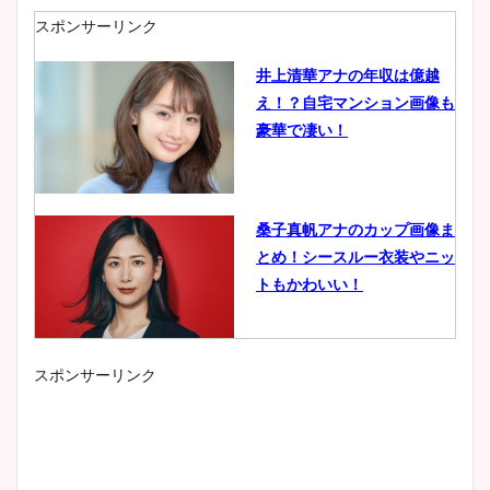
スポンサーリンク
井上清華アナの年収は億越
え！？自宅マンション画像も
豪華で凄い！
桑子真帆アナのカップ画像ま
とめ！シースルー衣装やニッ
トもかわいい！
スポンサーリンク
小室瑛莉子のカップ画像まと
め！足が美脚でニット衣装も
かわいい！