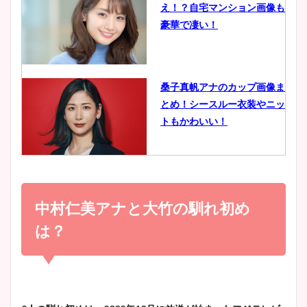
え！？自宅マンション画像も
鈴木唯の太ってた時の体重が
豪華で凄い！
ヤバすぎww原因や痩せたダ
イエット方は？昔と現在を画
像比較！
桑子真帆アナのカップ画像ま
とめ！シースルー衣装やニッ
豊島実季アナのカップ画像ま
トもかわいい！
とめ！美脚や水着姿に年齢も
調査！
小室瑛莉子のカップ画像まと
め！足が美脚でニット衣装も
中村仁美アナと大竹の馴れ初め
宇賀神メグアナのニット画像
かわいい！
まとめ！足も美脚でカップも
は？
凄い！
清水麻椰アナのかわいい画
像！身長やカップ、同期や
池谷実悠アナのメガネ画像が