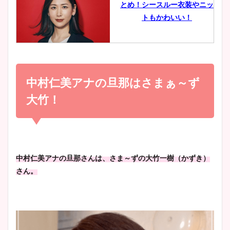
とめ！シースルー衣装やニッ
豊島実季アナのカップ画像ま
トもかわいい！
とめ！美脚や水着姿に年齢も
調査！
小室瑛莉子のカップ画像まと
め！足が美脚でニット衣装も
中村仁美アナの旦那はさまぁ～ず
宇賀神メグアナのニット画像
かわいい！
まとめ！足も美脚でカップも
大竹！
凄い！
清水麻椰アナのかわいい画
像！身長やカップ、同期や
池谷実悠アナのメガネ画像が
中村仁美アナの旦那さんは、さま～ずの大竹一樹（かずき）
wikiプロフもチェック！
かわいい！カップや水着姿も
さん。
まとめた！
大家彩香アナのかわいいカッ
プ画像まとめ！同期や実家に