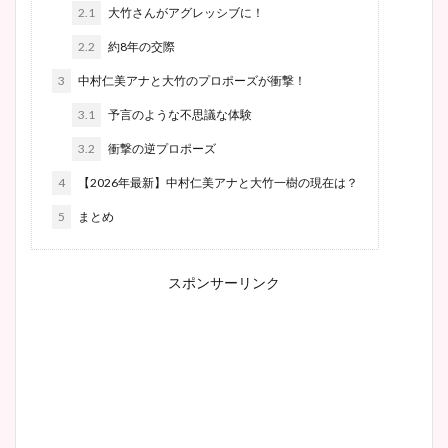
2.1
大竹さんがアグレッシブに！
2.2
約8年の交際
3
中村仁美アナと大竹のプロポーズが衝撃！
3.1
予言のような不思議な体験
3.2
衝撃の逆プロポーズ
4
【2026年最新】中村仁美アナと大竹一樹の現在は？
5
まとめ
スポンサーリンク