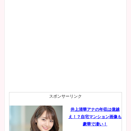
スポンサーリンク
井上清華アナの年収は億越
え！？自宅マンション画像も
豪華で凄い！