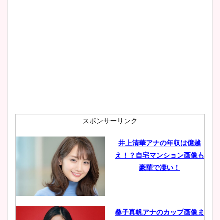
大家彩香アナのかわいいカッ
プ画像まとめ！同期や実家に
wikiプロフも！
安藤萌々アナのカップ画像や
ニット衣装まとめ！美足の筋
肉も凄い！
スポンサーリンク
井上清華アナの年収は億越
え！？自宅マンション画像も
鈴木唯の太ってた時の体重が
豪華で凄い！
ヤバすぎww原因や痩せたダ
イエット方は？昔と現在を画
像比較！
桑子真帆アナのカップ画像ま