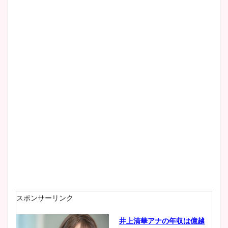
清水麻椰アナのかわいい画
像！身長やカップ、同期や
wikiプロフもチェック！
大家彩香アナのかわいいカッ
プ画像まとめ！同期や実家に
wikiプロフも！
安藤萌々アナのカップ画像や
ニット衣装まとめ！美足の筋
肉も凄い！
スポンサーリンク
井上清華アナの年収は億越