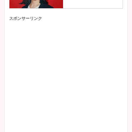
スポンサーリンク
小室瑛莉子のカップ画像まと
め！足が美脚でニット衣装も
かわいい！
清水麻椰アナのかわいい画
像！身長やカップ、同期や
wikiプロフもチェック！
大家彩香アナのかわいいカッ
プ画像まとめ！同期や実家に
wikiプロフも！