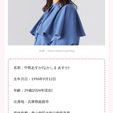
wikiプロフも！
安藤萌々アナのカップ画像や
ニット衣装まとめ！美足の筋
肉も凄い！
出典：https://www.tvi.jp/blog
鈴木唯の太ってた時の体重が
ヤバすぎww原因や痩せたダ
名前：中島あすか(なかしま あすか)
イエット方は？昔と現在を画
像比較！
生年月日：1996年9月12日
年齢：29歳(2026年現在)
豊島実季アナのカップ画像ま
とめ！美脚や水着姿に年齢も
出身地：兵庫県姫路市
調査！
最終学歴：青山学院大学法学部卒業