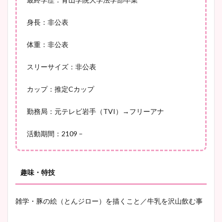
身長：非公表
宇賀神メグアナのニット画像
体重：非公表
まとめ！足も美脚でカップも
凄い！
スリーサイズ：非公表
カップ：推定Cカップ
池谷実悠アナのメガネ画像が
勤務局：元テレビ岩手（TVI）→フリーアナ
かわいい！カップや水着姿も
まとめた！
活動期間：2109 –
趣味・特技
雑学・豚の絵（とんジロー）を描くこと／牛乳を沢山飲む事