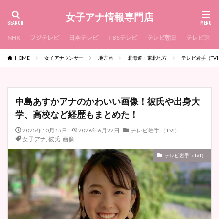
女子アナ情報専門店
NHK
フジテレビ
日本テレビ
TBSテレビ
テレビ朝日
テレビ東京
HOME
女子アナウンサー
地方局
北海道・東北地方
テレビ岩手（TVI
中島あすかアナのかわいい画像！彼氏や出身大
学、高校など経歴もまとめた！
2025年10月15日
2026年6月22日
テレビ岩手（TVI）
女子アナ
,
彼氏
,
画像
テレビ岩手（TVI）