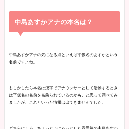
小室瑛莉子のカップ画像まと
め！足が美脚でニット衣装も
中島あすかアナの本名は？
宇賀神メグアナのニット画像
かわいい！
まとめ！足も美脚でカップも
凄い！
清水麻椰アナのかわいい画
中島あすかアナの気になる点といえば平仮名のあすかという
像！身長やカップ、同期や
名前ですよね。
池谷実悠アナのメガネ画像が
wikiプロフもチェック！
かわいい！カップや水着姿も
まとめた！
もしかしたら本名は漢字でアナウンサーとして活動するとき
大家彩香アナのかわいいカッ
は平仮名の名前を名乗られているのかも、
と思って調べてみ
プ画像まとめ！同期や実家に
ましたが、これといった情報は出てきませんでした。
wikiプロフも！
どちらにしろ、ちょっとふにゃっとした雰囲気の中島あすか