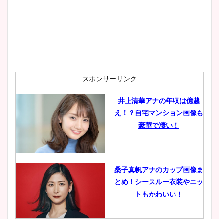
wikiプロフも！
安藤萌々アナのカップ画像や
ニット衣装まとめ！美足の筋
肉も凄い！
スポンサーリンク
井上清華アナの年収は億越
え！？自宅マンション画像も
鈴木唯の太ってた時の体重が
豪華で凄い！
ヤバすぎww原因や痩せたダ
イエット方は？昔と現在を画
像比較！
桑子真帆アナのカップ画像ま
とめ！シースルー衣装やニッ
豊島実季アナのカップ画像ま
トもかわいい！
とめ！美脚や水着姿に年齢も
調査！