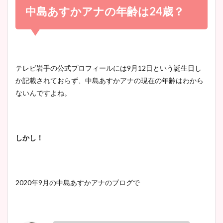
め！足が美脚でニット衣装も
中島あすかアナの年齢は
24
歳？
宇賀神メグアナのニット画像
かわいい！
まとめ！足も美脚でカップも
凄い！
清水麻椰アナのかわいい画
テレビ岩手の公式プロフィールには
9
月
12
日という誕生日し
像！身長やカップ、同期や
か記載されておらず、中島あすかアナの現在の年齢はわから
池谷実悠アナのメガネ画像が
wikiプロフもチェック！
ないんですよね。
かわいい！カップや水着姿も
まとめた！
大家彩香アナのかわいいカッ
しかし！
プ画像まとめ！同期や実家に
wikiプロフも！
2020
年
9
月の中島あすかアナのブログで
安藤萌々アナのカップ画像や
ニット衣装まとめ！美足の筋