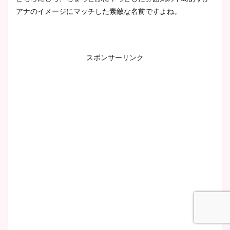
安藤萌々アナのカップ画像や
アナのイメージにマッチした素敵な名前ですよね。
ニット衣装まとめ！美足の筋
肉も凄い！
スポンサーリンク
鈴木唯の太ってた時の体重が
ヤバすぎww原因や痩せたダ
イエット方は？昔と現在を画
像比較！
豊島実季アナのカップ画像ま
とめ！美脚や水着姿に年齢も
調査！
宇賀神メグアナのニット画像