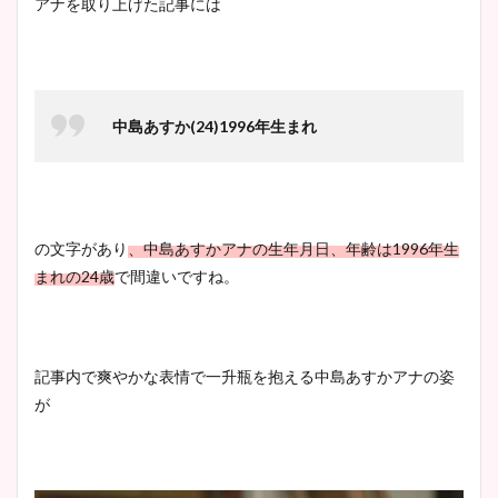
アナを取り上げた記事には
中島あすか
(24)
1996
年生まれ
の文字があり
、中島あすかアナの
生年月日、年齢は
1996
年生
まれの
24
歳
で間違いですね。
記事内で爽やかな表情で一升瓶を抱える中島あすかアナの姿
が