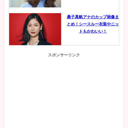
桑子真帆アナのカップ画像ま
とめ！シースルー衣装やニッ
トもかわいい！
スポンサーリンク
小室瑛莉子のカップ画像まと
め！足が美脚でニット衣装も
かわいい！
清水麻椰アナのかわいい画
像！身長やカップ、同期や
wikiプロフもチェック！