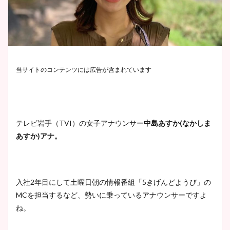
当サイトのコンテンツには広告が含まれています
テレビ岩手（TVI）の女子アナウンサー
中島あすか
(
なかしま
あすか
)
アナ。
入社
2
年目にして土曜日朝の情報番組「
5
きげんどようび」の
MC
を担当するなど、勢いに乗っているアナウンサーですよ
ね。