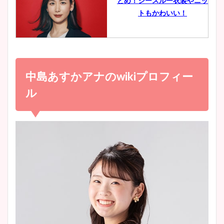
とめ！シースルー衣装やニッ
豊島実季アナのカップ画像ま
トもかわいい！
とめ！美脚や水着姿に年齢も
調査！
小室瑛莉子のカップ画像まと
め！足が美脚でニット衣装も
中島あすかアナの
wiki
プロフィー
宇賀神メグアナのニット画像
かわいい！
まとめ！足も美脚でカップも
ル
凄い！
清水麻椰アナのかわいい画
像！身長やカップ、同期や
池谷実悠アナのメガネ画像が
wikiプロフもチェック！
かわいい！カップや水着姿も
まとめた！
大家彩香アナのかわいいカッ
プ画像まとめ！同期や実家に