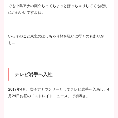
でも中島アナの顔立ちってちょっとぽっちゃりしてても絶対
にかわいいですよね。
いっそのこと東北のぽっちゃり枠を狙いに行くのもありか
も
…
テレビ岩手へ入社
2019
年
4
月、女子アナウンサーとしてテレビ岩手へ入局し、
4
月
24
日お昼の「ストレイトニュース」で初鳴き。