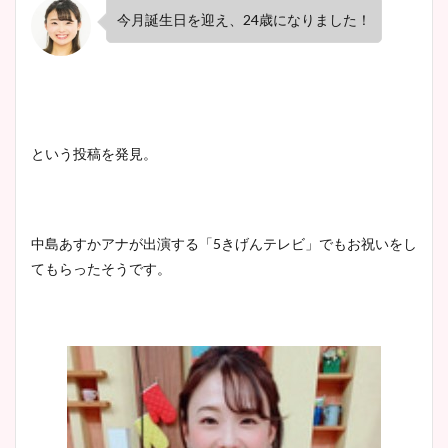
肉も凄い！
今月誕生日を迎え、
24
歳になりました！
鈴木唯の太ってた時の体重が
ヤバすぎww原因や痩せたダ
という投稿を発見。
イエット方は？昔と現在を画
像比較！
中島あすかアナが出演する「
5
きげんテレビ」でもお祝いをし
豊島実季アナのカップ画像ま
てもらったそうです。
とめ！美脚や水着姿に年齢も
調査！
宇賀神メグアナのニット画像
まとめ！足も美脚でカップも
凄い！