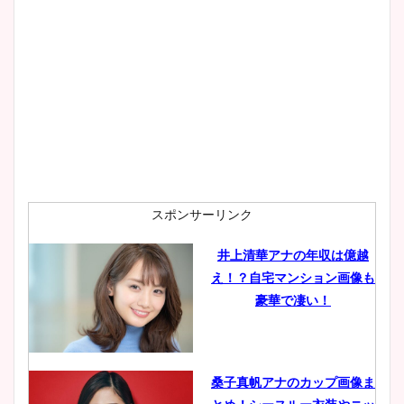
大家彩香アナのかわいいカッ
プ画像まとめ！同期や実家に
wikiプロフも！
安藤萌々アナのカップ画像や
ニット衣装まとめ！美足の筋
肉も凄い！
スポンサーリンク
井上清華アナの年収は億越
え！？自宅マンション画像も
鈴木唯の太ってた時の体重が
豪華で凄い！
ヤバすぎww原因や痩せたダ
イエット方は？昔と現在を画
像比較！
桑子真帆アナのカップ画像ま