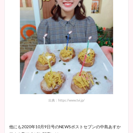
池谷実悠アナのメガネ画像が
かわいい！カップや水着姿も
まとめた！
出典：https://www.tvi.jp/
他にも
2020
年
10
月
9
日号の
NEWS
ポストセブンの中島あすか