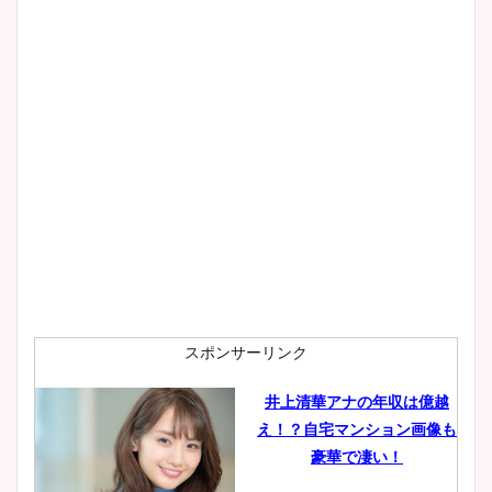
スポンサーリンク
井上清華アナの年収は億越
え！？自宅マンション画像も
豪華で凄い！