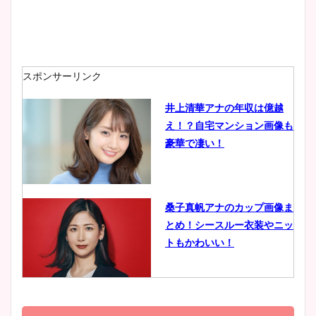
安藤萌々アナのカップ画像や
ニット衣装まとめ！美足の筋
肉も凄い！
スポンサーリンク
井上清華アナの年収は億越
え！？自宅マンション画像も
鈴木唯の太ってた時の体重が
豪華で凄い！
ヤバすぎww原因や痩せたダ
イエット方は？昔と現在を画
像比較！
桑子真帆アナのカップ画像ま
とめ！シースルー衣装やニッ
豊島実季アナのカップ画像ま
トもかわいい！
とめ！美脚や水着姿に年齢も
調査！
小室瑛莉子のカップ画像まと