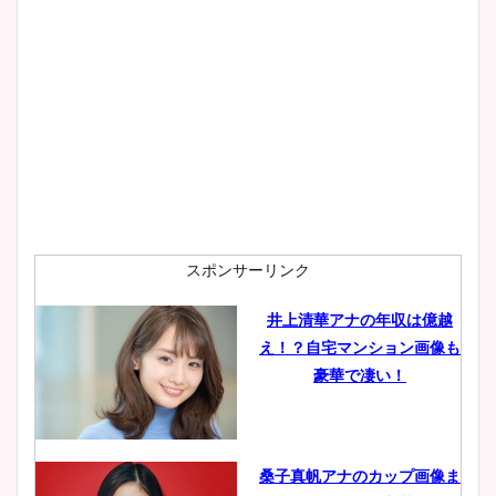
スポンサーリンク
井上清華アナの年収は億越
え！？自宅マンション画像も
豪華で凄い！
桑子真帆アナのカップ画像ま