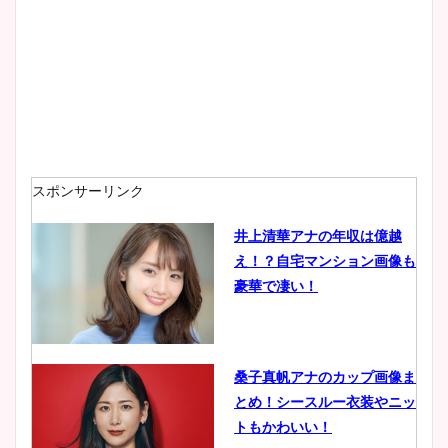
スポンサーリンク
井上清華アナの年収は億越
え！？自宅マンション画像も
豪華で凄い！
桑子真帆アナのカップ画像ま
とめ！シースルー衣装やニッ
トもかわいい！