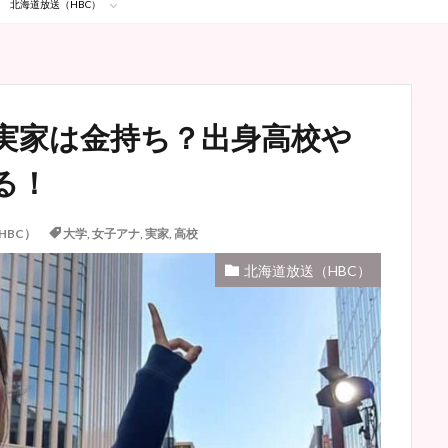
北海道放送（HBC）
実家は金持ち？出身高校や
る！
HBC）
大学
,
女子アナ
,
実家
,
高校
北海道放送（HBC）