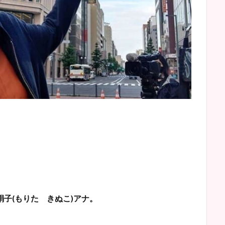
絹子
(
もりた きぬこ
)
アナ。