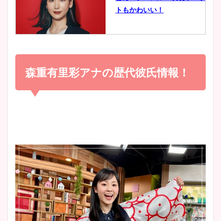
豊島実季アナのカップ画像ま
トもかわいい！
とめ！美脚や水着姿に年齢も
調査！
小室瑛莉子のカップ画像まと
め！足が美脚でニット衣装も
森重有里彩アナの歴代彼氏情報！
宇賀神メグアナのニット画像
かわいい！
まとめ！足も美脚でカップも
凄い！
清水麻椰アナのかわいい画
像！身長やカップ、同期や
池谷実悠アナのメガネ画像が
wikiプロフもチェック！
かわいい！カップや水着姿も
まとめた！
大家彩香アナのかわいいカッ
プ画像まとめ！同期や実家に
wikiプロフも！