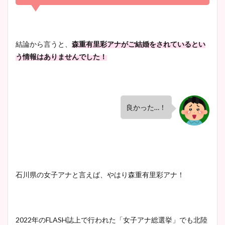
凄い！
清水麻椰アナのかわいい画
結論から言うと、
森重有里彩アナがご結婚をされているとい
像！身長やカップ、同期や
う情報はありませんでした！
池谷実悠アナのメガネ画像が
wikiプロフもチェック！
かわいい！カップや水着姿も
まとめた！
良かった…！
大家彩香アナのかわいいカッ
プ画像まとめ！同期や実家に
wikiプロフも！
石川県の女子アナと言えば、やはり森重有里彩アナ！
安藤萌々アナのカップ画像や
ニット衣装まとめ！美足の筋
肉も凄い！
2022年のFLASH誌上で行われた「女子アナ総選挙」でも北陸