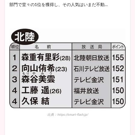
部門で堂々の1位を獲得し、その人気はいまだ不動…
鈴木唯の太ってた時の体重が
ヤバすぎww原因や痩せたダ
イエット方は？昔と現在を画
像比較！
豊島実季アナのカップ画像ま
とめ！美脚や水着姿に年齢も
調査！
宇賀神メグアナのニット画像
まとめ！足も美脚でカップも
出典：https://smart-flash.jp/
凄い！