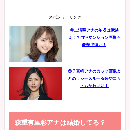
ニット衣装まとめ！美足の筋
肉も凄い！
スポンサーリンク
井上清華アナの年収は億越
え！？自宅マンション画像も
鈴木唯の太ってた時の体重が
豪華で凄い！
ヤバすぎww原因や痩せたダ
イエット方は？昔と現在を画
像比較！
桑子真帆アナのカップ画像ま
とめ！シースルー衣装やニッ
豊島実季アナのカップ画像ま
トもかわいい！
とめ！美脚や水着姿に年齢も
調査！
小室瑛莉子のカップ画像まと
め！足が美脚でニット衣装も
森重有里彩アナは結婚してる？
宇賀神メグアナのニット画像
かわいい！
まとめ！足も美脚でカップも