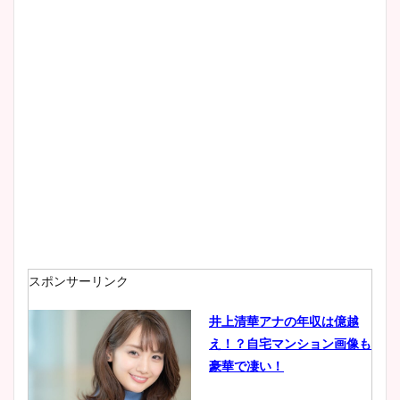
スポンサーリンク
井上清華アナの年収は億越
え！？自宅マンション画像も
豪華で凄い！