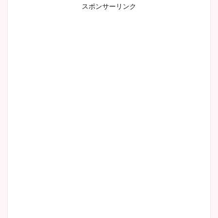
スポンサーリンク
小室瑛莉子のカップ画像まと
め！足が美脚でニット衣装も
かわいい！
清水麻椰アナのかわいい画
像！身長やカップ、同期や
wikiプロフもチェック！
大家彩香アナのかわいいカッ
プ画像まとめ！同期や実家に
wikiプロフも！
安藤萌々アナのカップ画像や