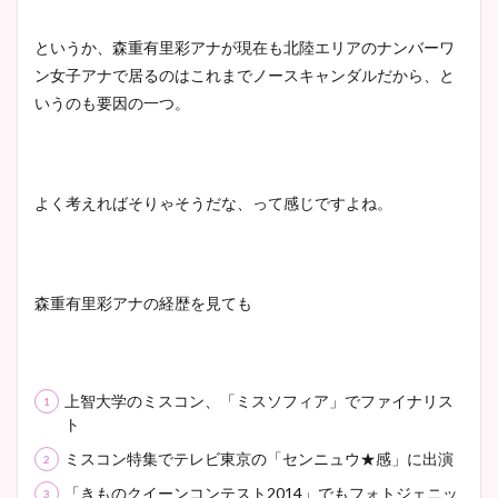
というか、森重有里彩アナが現在も北陸エリアのナンバーワ
宇賀神メグアナのニット画像
ン女子アナで居るのはこれまでノースキャンダルだから、と
まとめ！足も美脚でカップも
いうのも要因の一つ。
凄い！
よく考えればそりゃそうだな、って感じですよね。
池谷実悠アナのメガネ画像が
かわいい！カップや水着姿も
まとめた！
森重有里彩アナの経歴を見ても
上智大学のミスコン、「ミスソフィア」でファイナリス
ト
ミスコン特集でテレビ東京の「センニュウ★感」に出演
「きものクイーンコンテスト2014」でもフォトジェニッ