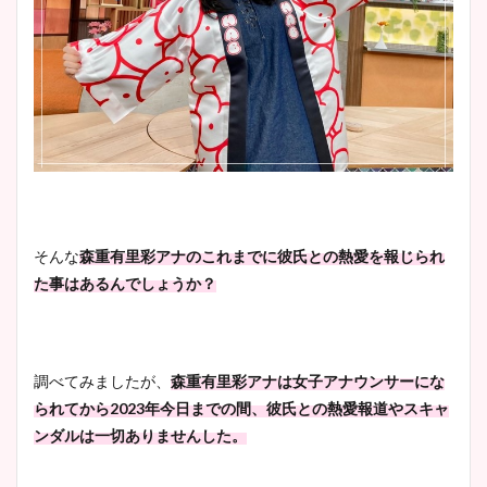
安藤萌々アナのカップ画像や
ニット衣装まとめ！美足の筋
肉も凄い！
鈴木唯の太ってた時の体重が
そんな
森重有里彩アナのこれまでに彼氏との熱愛を報じられ
ヤバすぎww原因や痩せたダ
た事はあるんでしょうか？
イエット方は？昔と現在を画
像比較！
調べてみましたが、
森重有里彩アナは女子アナウンサーにな
豊島実季アナのカップ画像ま
られてから2023年今日までの間、彼氏との熱愛報道やスキャ
とめ！美脚や水着姿に年齢も
ンダルは一切ありませんした。
調査！