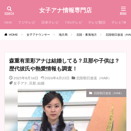
女子アナ情報専門店
NHK
フジテレビ
日本テレビ
TBSテレビ
テレビ朝日
テレビ東京
HOME
女子アナウンサー
地方局
北陸・東海地方
北陸朝日放送（HA
森重有里彩アナは結婚してる？旦那や子供は？
歴代彼氏や熱愛情報も調査！
2025年8月16日
2026年6月23日
北陸朝日放送（HAB）
女子アナ
,
旦那
,
結婚
北陸朝日放送（HAB）