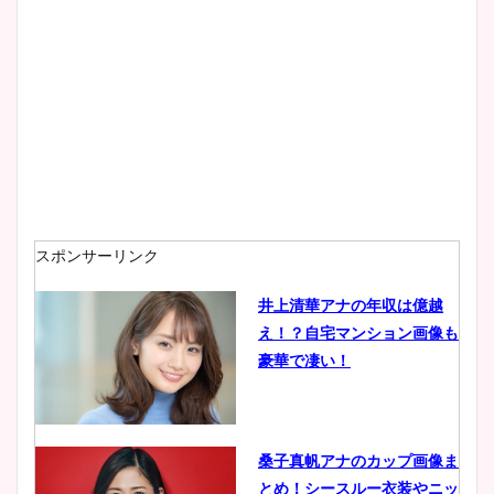
大家彩香アナのかわいいカッ
プ画像まとめ！同期や実家に
wikiプロフも！
安藤萌々アナのカップ画像や
ニット衣装まとめ！美足の筋
肉も凄い！
スポンサーリンク
井上清華アナの年収は億越
え！？自宅マンション画像も
鈴木唯の太ってた時の体重が
豪華で凄い！
ヤバすぎww原因や痩せたダ
イエット方は？昔と現在を画
像比較！
桑子真帆アナのカップ画像ま
とめ！シースルー衣装やニッ