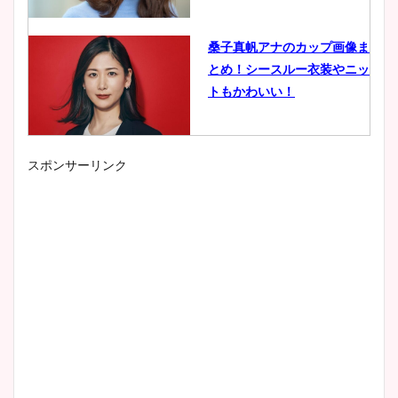
桑子真帆アナのカップ画像ま
とめ！シースルー衣装やニッ
トもかわいい！
スポンサーリンク
小室瑛莉子のカップ画像まと
め！足が美脚でニット衣装も
かわいい！
清水麻椰アナのかわいい画
像！身長やカップ、同期や
wikiプロフもチェック！