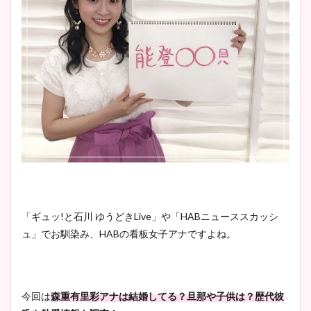
「ギュッ!と石川 ゆうどきLive」や「HABニューススカッシ
ュ」でお馴染み、HABの看板女子アナですよね。
今回は
森重有里彩アナは結婚してる？旦那や子供は？歴代彼