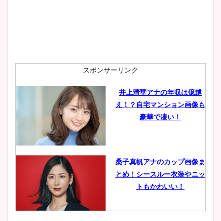
スポンサーリンク
井上清華アナの年収は億越
え！？自宅マンション画像も
豪華で凄い！
桑子真帆アナのカップ画像ま
とめ！シースルー衣装やニッ
トもかわいい！