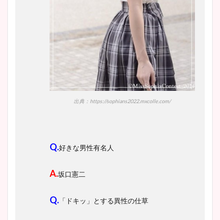
出典：https://sophians2022.mxcolle.com/
Q.
好きな男性有名人
A.
坂口憲二
Q.
「ドキッ」とする異性の仕草