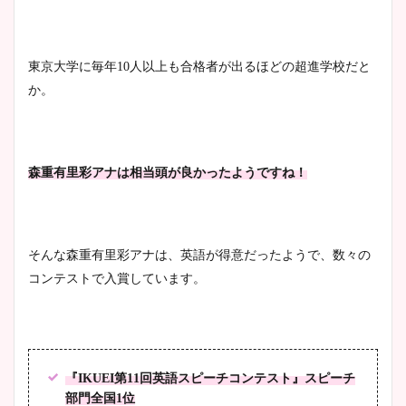
ニット衣装まとめ！美足の筋
肉も凄い！
東京大学に毎年10人以上も合格者が出るほどの超進学校だと
か。
鈴木唯の太ってた時の体重が
ヤバすぎww原因や痩せたダ
イエット方は？昔と現在を画
森重有里彩アナは相当頭が良かったようですね！
像比較！
豊島実季アナのカップ画像ま
そんな森重有里彩アナは、英語が得意だったようで、数々の
とめ！美脚や水着姿に年齢も
コンテストで入賞しています。
調査！
宇賀神メグアナのニット画像
『IKUEI第11回英語スピーチコンテスト』スピーチ
まとめ！足も美脚でカップも
部門全国1位