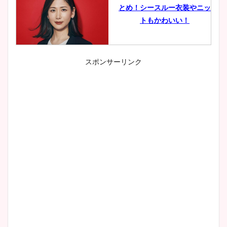
とめ！シースルー衣装やニッ
トもかわいい！
スポンサーリンク
小室瑛莉子のカップ画像まと
め！足が美脚でニット衣装も
かわいい！
清水麻椰アナのかわいい画
像！身長やカップ、同期や
wikiプロフもチェック！
大家彩香アナのかわいいカッ
プ画像まとめ！同期や実家に