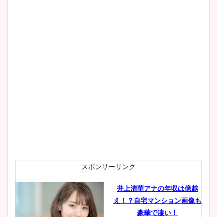
スポンサーリンク
井上清華アナの年収は億越
え！？自宅マンション画像も
豪華で凄い！