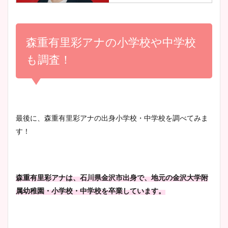
小室瑛莉子のカップ画像まと
め！足が美脚でニット衣装も
森重有里彩アナの小学校や中学校
宇賀神メグアナのニット画像
かわいい！
まとめ！足も美脚でカップも
も調査！
凄い！
清水麻椰アナのかわいい画
像！身長やカップ、同期や
池谷実悠アナのメガネ画像が
最後に、森重有里彩アナの出身小学校・中学校を調べてみま
wikiプロフもチェック！
かわいい！カップや水着姿も
す！
まとめた！
大家彩香アナのかわいいカッ
森重有里彩アナは、石川県金沢市出身で、地元の金沢大学附
プ画像まとめ！同期や実家に
属幼稚園・小学校・中学校を卒業しています。
wikiプロフも！