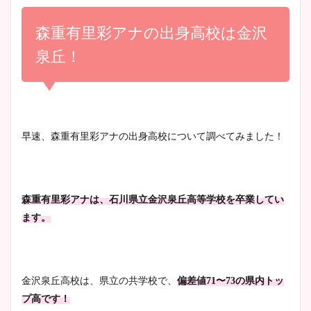
小室瑛莉子のカップ画像まと
め！足が美脚でニット衣装も
森重有里彩アナの出身高校は金沢
宇賀神メグアナのニット画像
かわいい！
まとめ！足も美脚でカップも
泉丘！
凄い！
清水麻椰アナのかわいい画
像！身長やカップ、同期や
池谷実悠アナのメガネ画像が
早速、森重有里彩アナの出身高校について調べてみました！
wikiプロフもチェック！
かわいい！カップや水着姿も
まとめた！
森重有里彩アナは、石川県立金沢泉丘高等学校を卒業してい
大家彩香アナのかわいいカッ
ます。
プ画像まとめ！同期や実家に
wikiプロフも！
金沢泉丘高校は、県立の共学校で、
偏差値71〜73の県内トッ
プ高です！
安藤萌々アナのカップ画像や