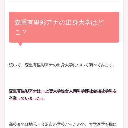
小室瑛莉子のカップ画像まと
め！足が美脚でニット衣装も
森重有里彩アナの出身大学はど
宇賀神メグアナのニット画像
かわいい！
まとめ！足も美脚でカップも
こ？
凄い！
清水麻椰アナのかわいい画
像！身長やカップ、同期や
池谷実悠アナのメガネ画像が
続いて、森重有里彩アナの出身大学について調べてみます。
wikiプロフもチェック！
かわいい！カップや水着姿も
まとめた！
森重有里彩アナは、上智大学総合人間科学部社会福祉学科を
大家彩香アナのかわいいカッ
卒業していました！
プ画像まとめ！同期や実家に
wikiプロフも！
高校までは地元・金沢市の学校だったので、大学進学を機に