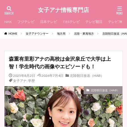
女子アナ情報専門店
NHK
フジテレビ
日本テレビ
TBSテレビ
テレビ朝日
テレビ東京
HOME
女子アナウンサー
地方局
北陸・東海地方
北陸朝日放送（HA
森重有里彩アナの高校は金沢泉丘で大学は上
智！学生時代の画像やエピソードも！
2025年8月2日
2026年7月4日
北陸朝日放送（HAB）
女子アナ
,
学歴
北陸朝日放送（HAB）