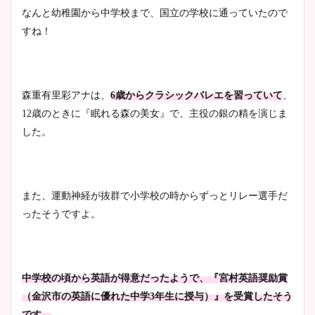
なんと幼稚園から中学校まで、国立の学校に通っていたので
安藤萌々アナのカップ画像や
すね！
ニット衣装まとめ！美足の筋
肉も凄い！
森重有里彩アナは、
6歳からクラシックバレエを習っていて
、
12歳のときに『眠れる森の美女』で、主役の銀の精を演じま
鈴木唯の太ってた時の体重が
した。
ヤバすぎww原因や痩せたダ
イエット方は？昔と現在を画
像比較！
また、運動神経が抜群で小学校の時からずっとリレー選手だ
ったそうですよ。
豊島実季アナのカップ画像ま
とめ！美脚や水着姿に年齢も
調査！
中学校の頃から英語が得意だったようで、『宮村英語奨励賞
（金沢市の英語に優れた中学3年生に授与）』を受賞したそう
宇賀神メグアナのニット画像
です。