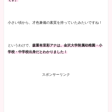
まとめ！足も美脚でカップも
凄い！
小さい頃から、才色兼備の素質を持っていたみたいですね！
池谷実悠アナのメガネ画像が
かわいい！カップや水着姿も
というわけで、
森重有里彩アナは、金沢大学附属幼稚園・小
まとめた！
学校・中学校出身だとわかりました！
スポンサーリンク