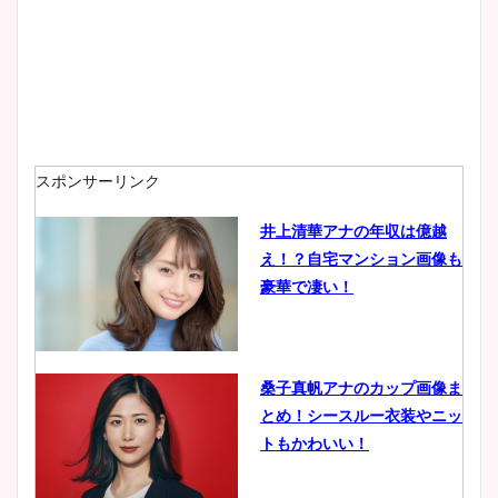
wikiプロフも！
安藤萌々アナのカップ画像や
ニット衣装まとめ！美足の筋
肉も凄い！
スポンサーリンク
井上清華アナの年収は億越
え！？自宅マンション画像も
鈴木唯の太ってた時の体重が
豪華で凄い！
ヤバすぎww原因や痩せたダ
イエット方は？昔と現在を画
像比較！
桑子真帆アナのカップ画像ま
とめ！シースルー衣装やニッ
豊島実季アナのカップ画像ま
トもかわいい！
とめ！美脚や水着姿に年齢も
調査！