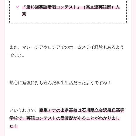
凄い！
『第16回英語暗唱コンテスト』（高文連英語部）入
賞
池谷実悠アナのメガネ画像が
かわいい！カップや水着姿も
まとめた！
また、マレーシアやロシアでのホームステイ経験もあるよう
ですよ。
熱心に勉強に打ち込んだ学生生活だったようですね！
というわけで、
森重アナの出身高校は石川県立金沢泉丘高等
学校で、英語コンテストの受賞歴があることがわかりまし
た！