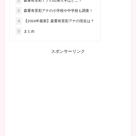
2
森重有里彩アナの出身大学はどこ？
3
森重有里彩アナの小学校や中学校も調査！
4
【2026年最新】森重有里彩アナの現在は？
5
まとめ
スポンサーリンク