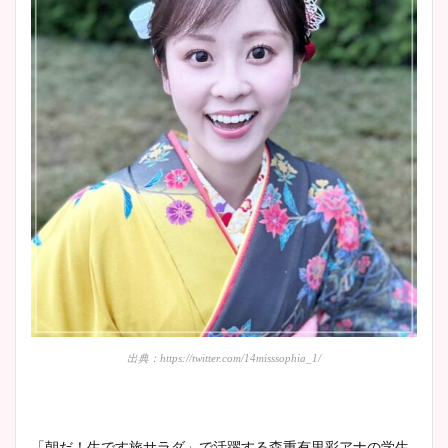
出典：https://twitter.com/14misssophia_1/
「朝だ！生です旅サラダ」で活躍する森重有里彩アナの学生