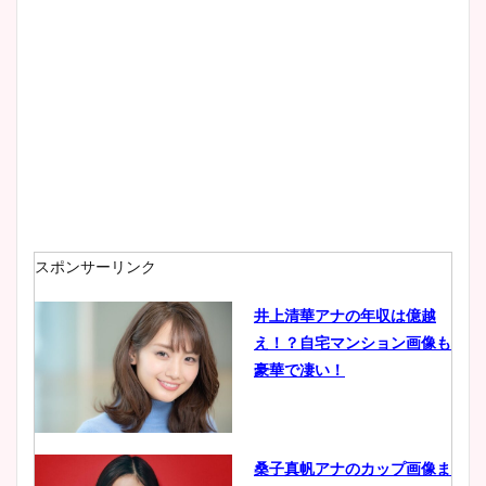
スポンサーリンク
井上清華アナの年収は億越
え！？自宅マンション画像も
豪華で凄い！
桑子真帆アナのカップ画像ま