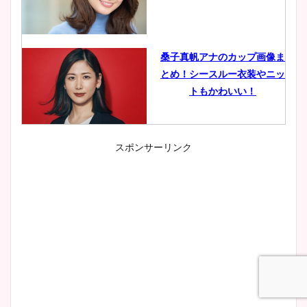
桑子真帆アナのカップ画像ま
とめ！シースルー衣装やニッ
トもかわいい！
スポンサーリンク
小室瑛莉子のカップ画像まと
め！足が美脚でニット衣装も
かわいい！
清水麻椰アナのかわいい画
像！身長やカップ、同期や
wikiプロフもチェック！