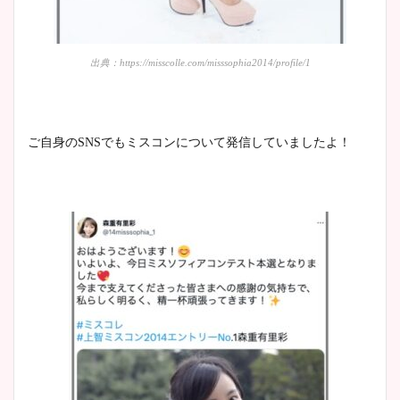
出典：https://misscolle.com/misssophia2014/profile/1
ご自身のSNSでもミスコンについて発信していましたよ！