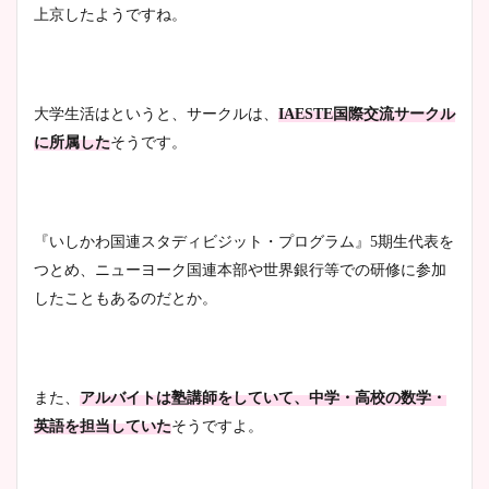
上京したようですね。
安藤萌々アナのカップ画像や
ニット衣装まとめ！美足の筋
肉も凄い！
大学生活はというと、サークルは、
IAESTE国際交流サークル
に所属した
そうです。
鈴木唯の太ってた時の体重が
ヤバすぎww原因や痩せたダ
イエット方は？昔と現在を画
『いしかわ国連スタディビジット・プログラム』5期生代表を
像比較！
つとめ、ニューヨーク国連本部や世界銀行等での研修に参加
したこともあるのだとか。
豊島実季アナのカップ画像ま
とめ！美脚や水着姿に年齢も
調査！
また、
アルバイトは塾講師をしていて、中学・高校の数学・
英語を担当していた
そうですよ。
宇賀神メグアナのニット画像