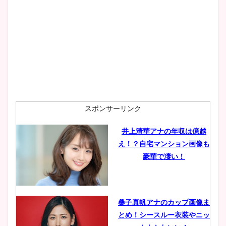
スポンサーリンク
井上清華アナの年収は億越
え！？自宅マンション画像も
豪華で凄い！
桑子真帆アナのカップ画像ま
とめ！シースルー衣装やニッ