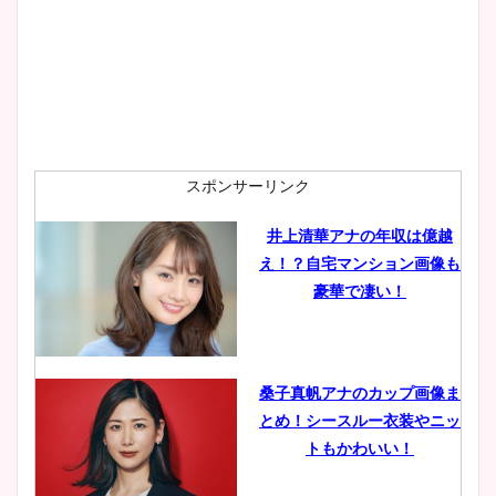
wikiプロフも！
安藤萌々アナのカップ画像や
ニット衣装まとめ！美足の筋
肉も凄い！
スポンサーリンク
井上清華アナの年収は億越
え！？自宅マンション画像も
鈴木唯の太ってた時の体重が
豪華で凄い！
ヤバすぎww原因や痩せたダ
イエット方は？昔と現在を画
像比較！
桑子真帆アナのカップ画像ま
とめ！シースルー衣装やニッ
豊島実季アナのカップ画像ま
トもかわいい！
とめ！美脚や水着姿に年齢も
調査！