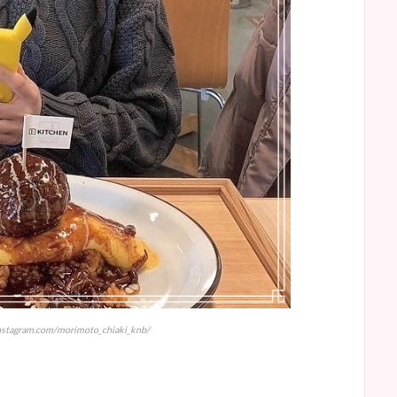
tagram.com/morimoto_chiaki_knb/