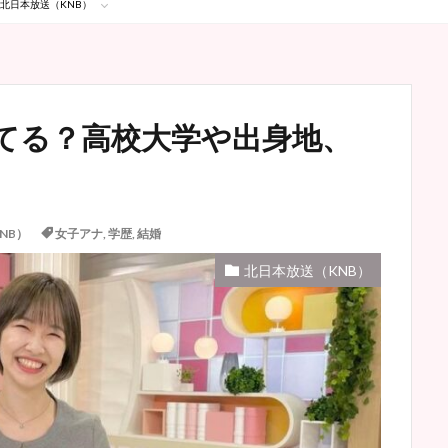
北日本放送（KNB）
てる？高校大学や出身地、
NB）
女子アナ
,
学歴
,
結婚
北日本放送（KNB）