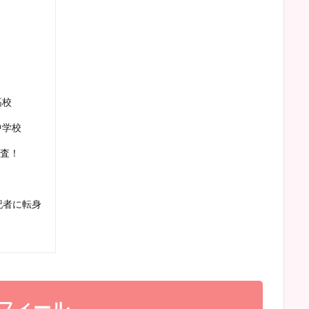
高校
中学校
査！
記者に転身
ロフィール