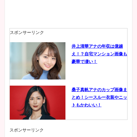
スポンサーリンク
井上清華アナの年収は億越
え！？自宅マンション画像も
豪華で凄い！
桑子真帆アナのカップ画像ま
とめ！シースルー衣装やニッ
トもかわいい！
スポンサーリンク
小室瑛莉子のカップ画像まと