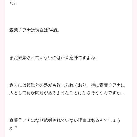
た。
池谷実悠アナのメガネ画像が
wikiプロフもチェック！
かわいい！カップや水着姿も
まとめた！
森葉子アナは現在は34歳。
大家彩香アナのかわいいカッ
プ画像まとめ！同期や実家に
wikiプロフも！
まだ結婚されていないのは正直意外ですよね。
安藤萌々アナのカップ画像や
過去には彼氏との熱愛も報じられており、特に森葉子アナに
ニット衣装まとめ！美足の筋
人として何か問題があるようなことはなさそうなんですが…
肉も凄い！
森葉子アナはなぜ結婚されていない理由はあるんでしょう
鈴木唯の太ってた時の体重が
か？
ヤバすぎww原因や痩せたダ