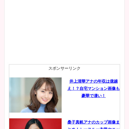
大家彩香アナのかわいいカッ
プ画像まとめ！同期や実家に
wikiプロフも！
安藤萌々アナのカップ画像や
ニット衣装まとめ！美足の筋
肉も凄い！
スポンサーリンク
井上清華アナの年収は億越
え！？自宅マンション画像も
鈴木唯の太ってた時の体重が
豪華で凄い！
ヤバすぎww原因や痩せたダ
イエット方は？昔と現在を画
像比較！
桑子真帆アナのカップ画像ま