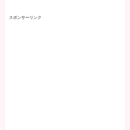
イエット方は？昔と現在を画
像比較！
スポンサーリンク
豊島実季アナのカップ画像ま
とめ！美脚や水着姿に年齢も
調査！
宇賀神メグアナのニット画像
まとめ！足も美脚でカップも
凄い！
池谷実悠アナのメガネ画像が
かわいい！カップや水着姿も
まとめた！