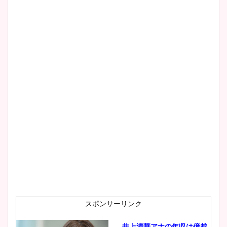
清水麻椰アナのかわいい画
像！身長やカップ、同期や
wikiプロフもチェック！
大家彩香アナのかわいいカッ
プ画像まとめ！同期や実家に
wikiプロフも！
安藤萌々アナのカップ画像や
ニット衣装まとめ！美足の筋
肉も凄い！
スポンサーリンク
井上清華アナの年収は億越