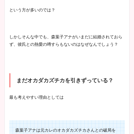
という方が多いのでは？
宇賀神メグアナのニット画像
まとめ！足も美脚でカップも
凄い！
しかしそんな中でも、森葉子アナがいまだに結婚されておら
ず、彼氏との熱愛の噂すらもないのはなぜなんでしょう？
池谷実悠アナのメガネ画像が
かわいい！カップや水着姿も
まとめた！
まだオカダカズチカを引きずっている？
最も考えやすい理由としては
森葉子アナは元カレのオカダカズチカさんとの破局を