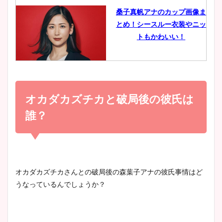
桑子真帆アナのカップ画像ま
とめ！シースルー衣装やニッ
豊島実季アナのカップ画像ま
トもかわいい！
とめ！美脚や水着姿に年齢も
調査！
小室瑛莉子のカップ画像まと
め！足が美脚でニット衣装も
オカダカズチカと破局後の彼氏は
宇賀神メグアナのニット画像
かわいい！
まとめ！足も美脚でカップも
誰？
凄い！
清水麻椰アナのかわいい画
像！身長やカップ、同期や
池谷実悠アナのメガネ画像が
オカダカズチカさんとの破局後の森葉子アナの彼氏事情はど
wikiプロフもチェック！
かわいい！カップや水着姿も
うなっているんでしょうか？
まとめた！
大家彩香アナのかわいいカッ