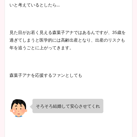
wikiプロフも！
いと考えているとしたら…
安藤萌々アナのカップ画像や
見た目がお若く見える森葉子アナではあるんですが、35歳を
ニット衣装まとめ！美足の筋
過ぎてしまうと医学的には高齢出産となり、出産のリスクも
肉も凄い！
年を追うごとに上がってきます。
鈴木唯の太ってた時の体重が
森葉子アナを応援するファンとしても
ヤバすぎww原因や痩せたダ
イエット方は？昔と現在を画
像比較！
そろそろ結婚して安心させてくれ
豊島実季アナのカップ画像ま
とめ！美脚や水着姿に年齢も
調査！