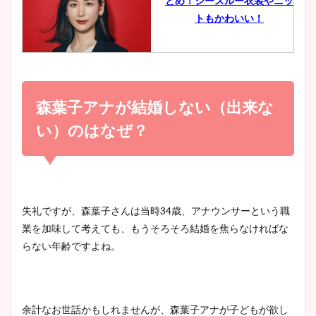
とめ！シースルー衣装やニッ
豊島実季アナのカップ画像ま
トもかわいい！
とめ！美脚や水着姿に年齢も
調査！
小室瑛莉子のカップ画像まと
め！足が美脚でニット衣装も
森葉子アナが結婚しない（出来な
宇賀神メグアナのニット画像
かわいい！
まとめ！足も美脚でカップも
い）のはなぜ？
凄い！
清水麻椰アナのかわいい画
像！身長やカップ、同期や
池谷実悠アナのメガネ画像が
失礼ですが、森葉子さんは当時34歳、アナウンサーという職
wikiプロフもチェック！
かわいい！カップや水着姿も
業を加味して考えても、もうそろそろ結婚を焦らなければな
まとめた！
らない年齢ですよね。
大家彩香アナのかわいいカッ
プ画像まとめ！同期や実家に
余計なお世話かもしれませんが、森葉子アナが子どもが欲し