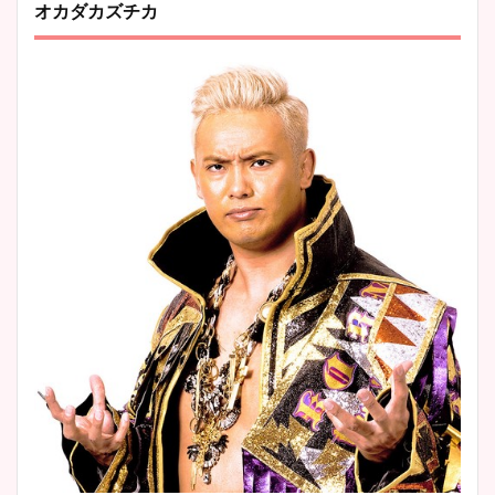
オカダカズチカ
鈴木唯の太ってた時の体重が
ヤバすぎww原因や痩せたダ
イエット方は？昔と現在を画
像比較！
豊島実季アナのカップ画像ま
とめ！美脚や水着姿に年齢も
調査！
宇賀神メグアナのニット画像
まとめ！足も美脚でカップも
凄い！
池谷実悠アナのメガネ画像が