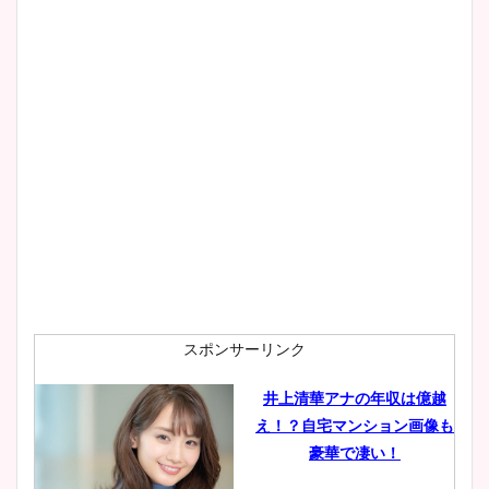
とめ！美脚や水着姿に年齢も
調査！
宇賀神メグアナのニット画像
まとめ！足も美脚でカップも
凄い！
池谷実悠アナのメガネ画像が
かわいい！カップや水着姿も
まとめた！
スポンサーリンク
井上清華アナの年収は億越
え！？自宅マンション画像も
豪華で凄い！