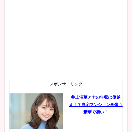
大家彩香アナのかわいいカッ
プ画像まとめ！同期や実家に
wikiプロフも！
安藤萌々アナのカップ画像や
ニット衣装まとめ！美足の筋
肉も凄い！
スポンサーリンク
井上清華アナの年収は億越
え！？自宅マンション画像も
鈴木唯の太ってた時の体重が
豪華で凄い！
ヤバすぎww原因や痩せたダ
イエット方は？昔と現在を画
像比較！