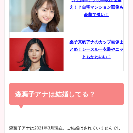
え！？自宅マンション画像も
鈴木唯の太ってた時の体重が
豪華で凄い！
ヤバすぎww原因や痩せたダ
イエット方は？昔と現在を画
像比較！
桑子真帆アナのカップ画像ま
とめ！シースルー衣装やニッ
豊島実季アナのカップ画像ま
トもかわいい！
とめ！美脚や水着姿に年齢も
調査！
小室瑛莉子のカップ画像まと
め！足が美脚でニット衣装も
森葉子アナは結婚してる？
宇賀神メグアナのニット画像
かわいい！
まとめ！足も美脚でカップも
凄い！
清水麻椰アナのかわいい画
森葉子アナは2021年3月現在、ご結婚はされていませんでし
像！身長やカップ、同期や