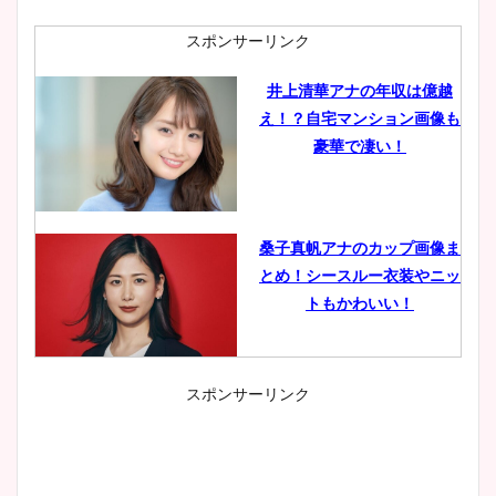
スポンサーリンク
井上清華アナの年収は億越
え！？自宅マンション画像も
豪華で凄い！
桑子真帆アナのカップ画像ま
とめ！シースルー衣装やニッ
トもかわいい！
スポンサーリンク
小室瑛莉子のカップ画像まと
め！足が美脚でニット衣装も
かわいい！