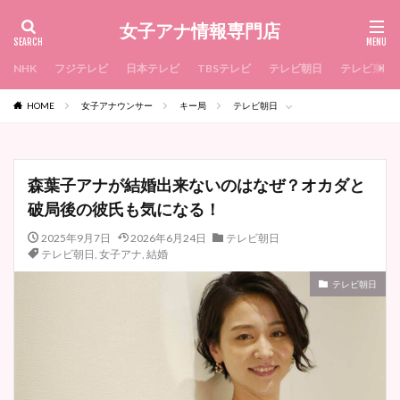
女子アナ情報専門店
NHK
フジテレビ
日本テレビ
TBSテレビ
テレビ朝日
テレビ東京
HOME
女子アナウンサー
キー局
テレビ朝日
森葉子アナが結婚出来ないのはなぜ？オカダと
破局後の彼氏も気になる！
2025年9月7日
2026年6月24日
テレビ朝日
テレビ朝日
,
女子アナ
,
結婚
テレビ朝日