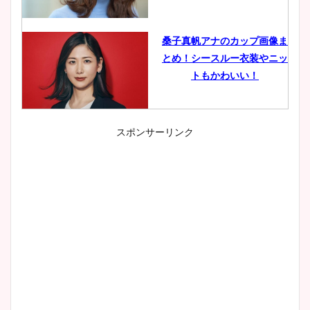
桑子真帆アナのカップ画像ま
とめ！シースルー衣装やニッ
トもかわいい！
スポンサーリンク
小室瑛莉子のカップ画像まと
め！足が美脚でニット衣装も
かわいい！
清水麻椰アナのかわいい画
像！身長やカップ、同期や
wikiプロフもチェック！