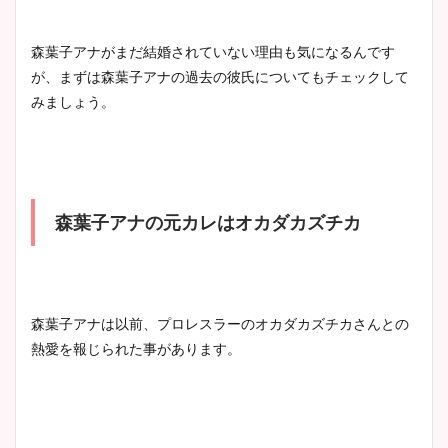
清水麻椰アナのかわいい画
森葉子アナがまだ結婚されていない理由も気になるんです
像！身長やカップ、同期や
が、まずは森葉子アナの過去の彼氏についてもチェックして
池谷実悠アナのメガネ画像が
wikiプロフもチェック！
みましょう。
かわいい！カップや水着姿も
まとめた！
大家彩香アナのかわいいカッ
プ画像まとめ！同期や実家に
森葉子アナの元カレはオカダカズチカ
wikiプロフも！
森葉子アナは以前、プロレスラーのオカダカズチカさんとの
安藤萌々アナのカップ画像や
熱愛を報じられた事があります。
ニット衣装まとめ！美足の筋
肉も凄い！