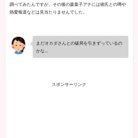
調べてみたんですが、その後の森葉子アナには彼氏との噂や
プ画像まとめ！同期や実家に
熱愛報道などは見当たりませんでした。
wikiプロフも！
まだオカダさんとの破局を引きずっているの
安藤萌々アナのカップ画像や
かな…
ニット衣装まとめ！美足の筋
肉も凄い！
スポンサーリンク
鈴木唯の太ってた時の体重が
ヤバすぎww原因や痩せたダ
イエット方は？昔と現在を画
像比較！
豊島実季アナのカップ画像ま