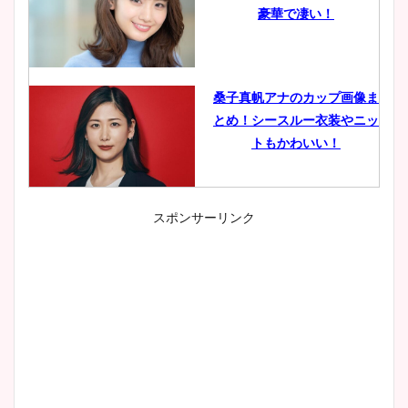
豪華で凄い！
桑子真帆アナのカップ画像ま
とめ！シースルー衣装やニッ
トもかわいい！
スポンサーリンク
小室瑛莉子のカップ画像まと
め！足が美脚でニット衣装も
かわいい！
清水麻椰アナのかわいい画
像！身長やカップ、同期や
wikiプロフもチェック！