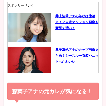
肉も凄い！
スポンサーリンク
井上清華アナの年収は億越
え！？自宅マンション画像も
鈴木唯の太ってた時の体重が
豪華で凄い！
ヤバすぎww原因や痩せたダ
イエット方は？昔と現在を画
像比較！
桑子真帆アナのカップ画像ま
とめ！シースルー衣装やニッ
豊島実季アナのカップ画像ま
トもかわいい！
とめ！美脚や水着姿に年齢も
調査！
小室瑛莉子のカップ画像まと
め！足が美脚でニット衣装も
森葉子アナの元カレが気になる！
宇賀神メグアナのニット画像
かわいい！
まとめ！足も美脚でカップも
凄い！