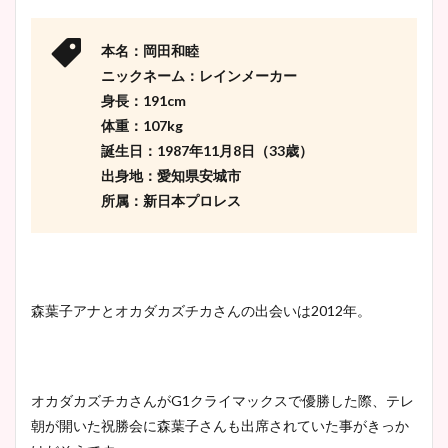
かわいい！カップや水着姿も
まとめた！
本名：岡田和睦
ニックネーム：レインメーカー
身長：191cm
体重：107kg
誕生日：1987年11月8日（33歳）
出身地：愛知県安城市
所属：新日本プロレス
森葉子アナとオカダカズチカさんの出会いは2012年。
オカダカズチカさんがG1クライマックスで優勝した際、テレ
朝が開いた祝勝会に森葉子さんも出席されていた事がきっか