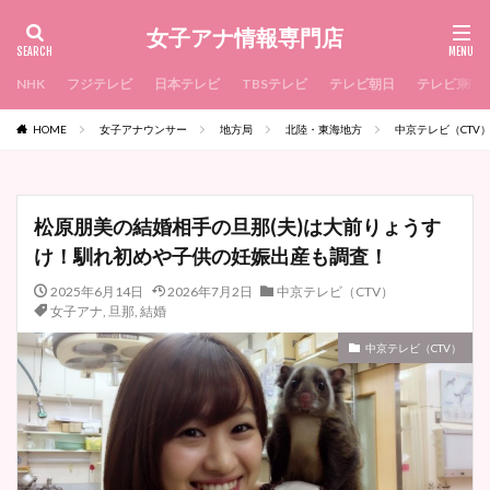
女子アナ情報専門店
NHK
フジテレビ
日本テレビ
TBSテレビ
テレビ朝日
テレビ東京
HOME
女子アナウンサー
地方局
北陸・東海地方
中京テレビ（CTV
松原朋美の結婚相手の旦那(夫)は大前りょうす
け！馴れ初めや子供の妊娠出産も調査！
2025年6月14日
2026年7月2日
中京テレビ（CTV）
女子アナ
,
旦那
,
結婚
中京テレビ（CTV）