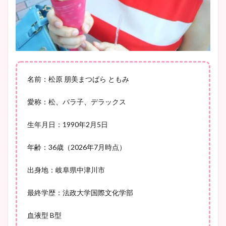
鈴木唯の太ってた時の体重が
ヤバすぎww原因や痩せたダ
イエット方は？昔と現在を画
像比較！
名前：松原 朋美まつばら ともみ
愛称：松、バラ子、デラックス
豊島実季アナのカップ画像ま
とめ！美脚や水着姿に年齢も
生年月日：1990年2月5日
調査！
年齢：36歳（2026年7月時点）
出身地：岐阜県中津川市
宇賀神メグアナのニット画像
まとめ！足も美脚でカップも
最終学歴：法政大学国際文化学部
凄い！
血液型 B型