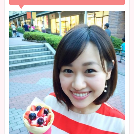
まとめ！足も美脚でカップも
凄い！
清水麻椰アナのかわいい画
像！身長やカップ、同期や
池谷実悠アナのメガネ画像が
wikiプロフもチェック！
かわいい！カップや水着姿も
まとめた！
大家彩香アナのかわいいカッ
プ画像まとめ！同期や実家に
wikiプロフも！
安藤萌々アナのカップ画像や
ニット衣装まとめ！美足の筋
肉も凄い！