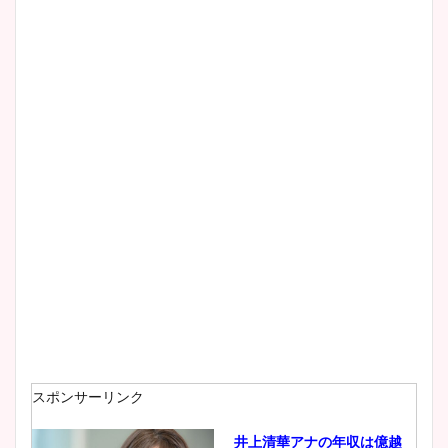
清水麻椰アナのかわいい画
像！身長やカップ、同期や
wikiプロフもチェック！
大家彩香アナのかわいいカッ
プ画像まとめ！同期や実家に
wikiプロフも！
安藤萌々アナのカップ画像や
ニット衣装まとめ！美足の筋
肉も凄い！
スポンサーリンク
井上清華アナの年収は億越