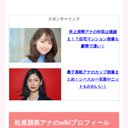
安藤萌々アナのカップ画像や
ニット衣装まとめ！美足の筋
肉も凄い！
スポンサーリンク
井上清華アナの年収は億越
え！？自宅マンション画像も
鈴木唯の太ってた時の体重が
豪華で凄い！
ヤバすぎww原因や痩せたダ
イエット方は？昔と現在を画
像比較！
桑子真帆アナのカップ画像ま
とめ！シースルー衣装やニッ
豊島実季アナのカップ画像ま
トもかわいい！
とめ！美脚や水着姿に年齢も
調査！
小室瑛莉子のカップ画像まと
め！足が美脚でニット衣装も
松原朋美アナのwikiプロフィール
宇賀神メグアナのニット画像
かわいい！