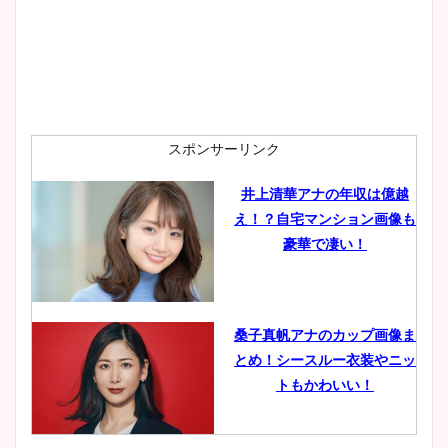
スポンサーリンク
井上清華アナの年収は億越
え！？自宅マンション画像も
豪華で凄い！
桑子真帆アナのカップ画像ま
とめ！シースルー衣装やニッ
トもかわいい！