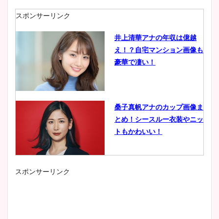
スポンサーリンク
井上清華アナの年収は億越
え！？自宅マンション画像も
豪華で凄い！
桑子真帆アナのカップ画像ま
とめ！シースルー衣装やニッ
トもかわいい！
スポンサーリンク
小室瑛莉子のカップ画像まと
め！足が美脚でニット衣装も
かわいい！