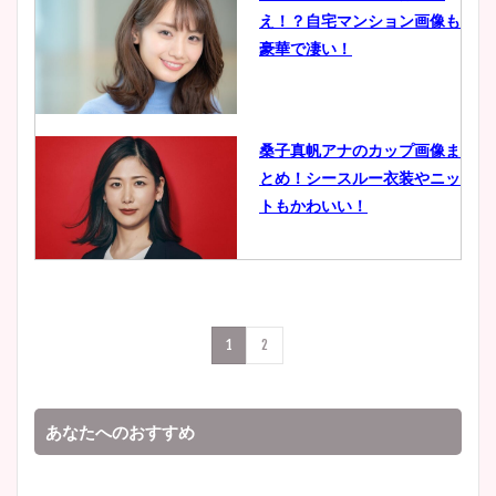
え！？自宅マンション画像も
鈴木唯の太ってた時の体重が
豪華で凄い！
ヤバすぎww原因や痩せたダ
イエット方は？昔と現在を画
像比較！
桑子真帆アナのカップ画像ま
とめ！シースルー衣装やニッ
豊島実季アナのカップ画像ま
トもかわいい！
とめ！美脚や水着姿に年齢も
調査！
小室瑛莉子のカップ画像まと
め！足が美脚でニット衣装も
宇賀神メグアナのニット画像
1
2
かわいい！
まとめ！足も美脚でカップも
凄い！
あなたへのおすすめ
清水麻椰アナのかわいい画
像！身長やカップ、同期や