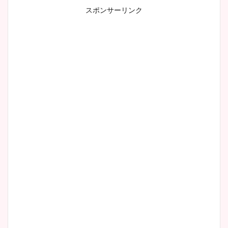
スポンサーリンク
小室瑛莉子のカップ画像まと
め！足が美脚でニット衣装も
かわいい！
清水麻椰アナのかわいい画
像！身長やカップ、同期や
wikiプロフもチェック！
大家彩香アナのかわいいカッ
プ画像まとめ！同期や実家に
wikiプロフも！