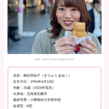
ニット衣装まとめ！美足の筋
肉も凄い！
鈴木唯の太ってた時の体重が
ヤバすぎww原因や痩せたダ
イエット方は？昔と現在を画
像比較！
出典：https://www.instagram.com/
豊島実季アナのカップ画像ま
とめ！美脚や水着姿に年齢も
調査！
名前：桐生阿由子（きりゅう あゆこ）
生年月日：1996年6月10日
年齢：30歳（2026年現在）
出身地：北海道札幌市
宇賀神メグアナのニット画像
最終学歴：小樽商科大学商学部
まとめ！足も美脚でカップも
血液型：B型