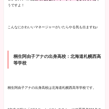
鈴木唯の太ってた時の体重が
うですよ！
ヤバすぎww原因や痩せたダ
イエット方は？昔と現在を画
像比較！
こんなにかわいいマネージャーがいたらやる気も出ますね♪
豊島実季アナのカップ画像ま
とめ！美脚や水着姿に年齢も
調査！
桐生阿由子アナの出身高校：北海道札幌西高
等学校
宇賀神メグアナのニット画像
まとめ！足も美脚でカップも
凄い！
桐生阿由子アナの出身高校は北海道札幌西高等学校です。
池谷実悠アナのメガネ画像が