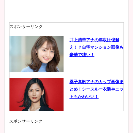
スポンサーリンク
井上清華アナの年収は億越
え！？自宅マンション画像も
豪華で凄い！
桑子真帆アナのカップ画像ま
とめ！シースルー衣装やニッ
トもかわいい！
スポンサーリンク
小室瑛莉子のカップ画像まと
め！足が美脚でニット衣装も