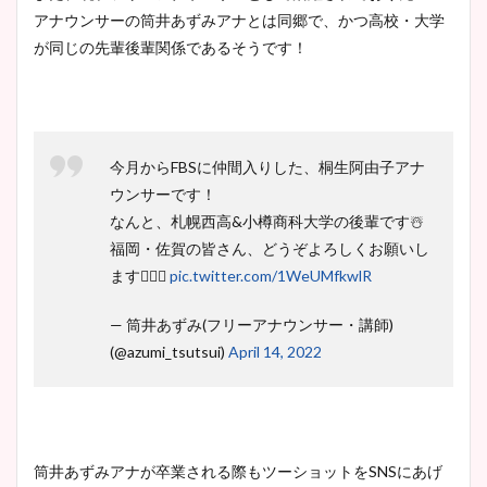
アナウンサーの筒井あずみアナとは同郷で、かつ高校・大学
が同じの先輩後輩関係であるそうです！
今月からFBSに仲間入りした、桐生阿由子アナ
ウンサーです！
なんと、札幌西高&小樽商科大学の後輩です☃️
福岡・佐賀の皆さん、どうぞよろしくお願いし
ます🙇🏻‍♀️
pic.twitter.com/1WeUMfkwlR
— 筒井あずみ(フリーアナウンサー・講師)
(@azumi_tsutsui)
April 14, 2022
筒井あずみアナが卒業される際もツーショットをSNSにあげ