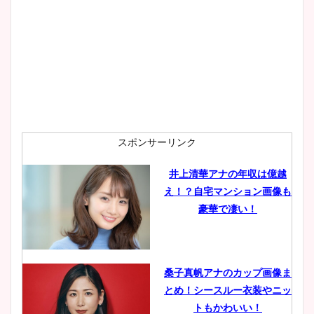
スポンサーリンク
井上清華アナの年収は億越
え！？自宅マンション画像も
豪華で凄い！
桑子真帆アナのカップ画像ま
とめ！シースルー衣装やニッ
トもかわいい！