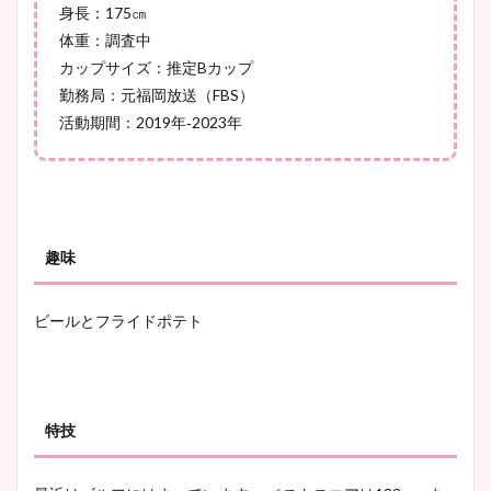
凄い！
身長：175㎝
体重：調査中
カップサイズ：推定Bカップ
勤務局：元福岡放送（FBS）
池谷実悠アナのメガネ画像が
活動期間：2019年‐2023年
かわいい！カップや水着姿も
まとめた！
趣味
ビールとフライドポテト
特技