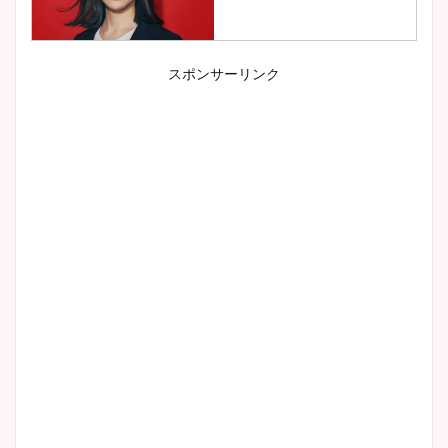
スポンサーリンク
小室瑛莉子のカップ画像まと
め！足が美脚でニット衣装も
かわいい！
清水麻椰アナのかわいい画
像！身長やカップ、同期や
wikiプロフもチェック！
大家彩香アナのかわいいカッ
プ画像まとめ！同期や実家に
wikiプロフも！