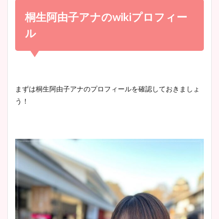
め！足が美脚でニット衣装も
桐生阿由子アナの
wiki
プロフィー
宇賀神メグアナのニット画像
かわいい！
まとめ！足も美脚でカップも
ル
凄い！
清水麻椰アナのかわいい画
像！身長やカップ、同期や
池谷実悠アナのメガネ画像が
まずは桐生阿由子アナのプロフィールを確認しておきましょ
wikiプロフもチェック！
かわいい！カップや水着姿も
う！
まとめた！
大家彩香アナのかわいいカッ
プ画像まとめ！同期や実家に
wikiプロフも！
安藤萌々アナのカップ画像や