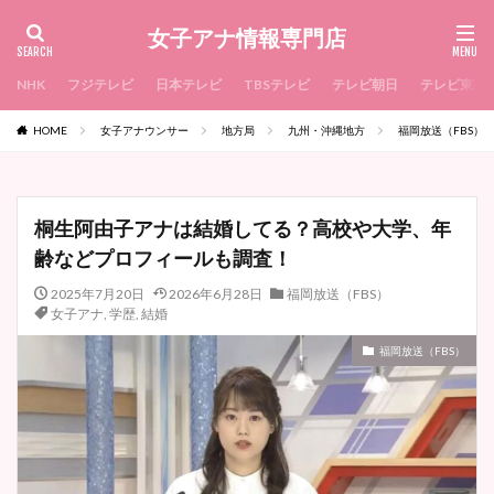
女子アナ情報専門店
NHK
フジテレビ
日本テレビ
TBSテレビ
テレビ朝日
テレビ東京
HOME
女子アナウンサー
地方局
九州・沖縄地方
福岡放送（FBS）
桐生阿由子アナは結婚してる？高校や大学、年
齢などプロフィールも調査！
2025年7月20日
2026年6月28日
福岡放送（FBS）
女子アナ
,
学歴
,
結婚
福岡放送（FBS）