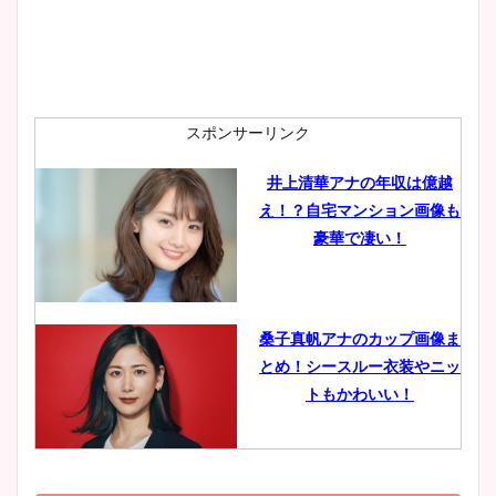
安藤萌々アナのカップ画像や
ニット衣装まとめ！美足の筋
肉も凄い！
スポンサーリンク
井上清華アナの年収は億越
え！？自宅マンション画像も
鈴木唯の太ってた時の体重が
豪華で凄い！
ヤバすぎww原因や痩せたダ
イエット方は？昔と現在を画
像比較！
桑子真帆アナのカップ画像ま
とめ！シースルー衣装やニッ
豊島実季アナのカップ画像ま
トもかわいい！
とめ！美脚や水着姿に年齢も
調査！
小室瑛莉子のカップ画像まと