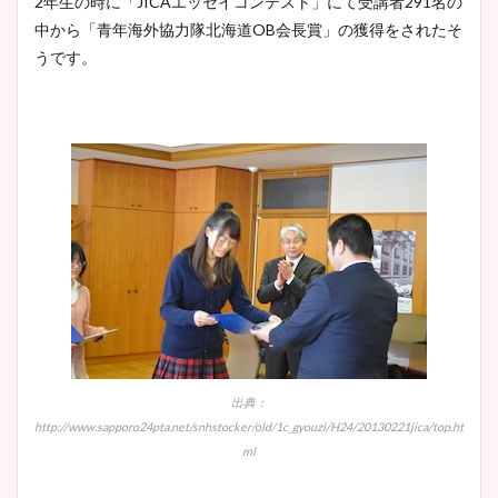
2年生の時に「JICAエッセイコンテスト」にて受講者291名の
かわいい！カップや水着姿も
中から「青年海外協力隊北海道OB会長賞」の獲得をされたそ
まとめた！
うです。
出典：
http://www.sapporo24pta.net/snhstocker/old/1c_gyouzi/H24/20130221jica/top.ht
ml