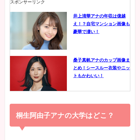
スポンサーリンク
井上清華アナの年収は億越
え！？自宅マンション画像も
鈴木唯の太ってた時の体重が
豪華で凄い！
ヤバすぎww原因や痩せたダ
イエット方は？昔と現在を画
像比較！
桑子真帆アナのカップ画像ま
とめ！シースルー衣装やニッ
豊島実季アナのカップ画像ま
トもかわいい！
とめ！美脚や水着姿に年齢も
調査！
小室瑛莉子のカップ画像まと
め！足が美脚でニット衣装も
桐生阿由子アナの大学はどこ？
宇賀神メグアナのニット画像
かわいい！
まとめ！足も美脚でカップも
凄い！