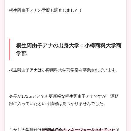
清水麻椰アナのかわいい画
桐生阿由子アナの学歴も調査しました！
像！身長やカップ、同期や
池谷実悠アナのメガネ画像が
wikiプロフもチェック！
かわいい！カップや水着姿も
まとめた！
桐生阿由子アナの出身大学：小樽商科大学商
大家彩香アナのかわいいカッ
学部
プ画像まとめ！同期や実家に
wikiプロフも！
桐生阿由子アナは小樽商科大学商学部を卒業されています。
安藤萌々アナのカップ画像や
身長が175㎝ととても更新帳な桐生阿由子アナですが、運動
ニット衣装まとめ！美足の筋
部に入っていたという情報は見つかりませんでした。
肉も凄い！
しかし大学時代は
野球同好会のマネージャーをされていた
そ