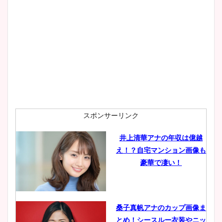
スポンサーリンク
井上清華アナの年収は億越
え！？自宅マンション画像も
豪華で凄い！
桑子真帆アナのカップ画像ま
とめ！シースルー衣装やニッ