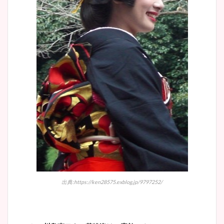
出典:https://ken28575.exblog.jp/9797252/