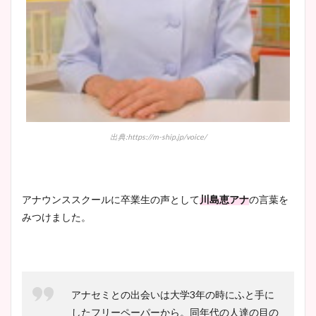
凄い！
池谷実悠アナのメガネ画像が
かわいい！カップや水着姿も
まとめた！
出典:https://m-ship.jp/voice/
アナウンススクールに卒業生の声として
川島恵アナ
の言葉を
みつけました。
アナセミとの出会いは大学3年の時にふと手に
したフリーペーパーから。同年代の人達の目の