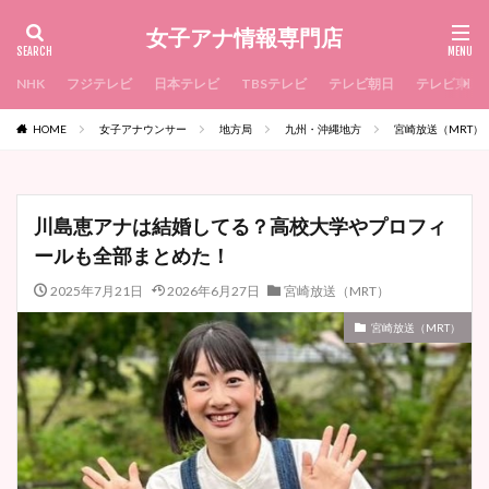
女子アナ情報専門店
NHK
フジテレビ
日本テレビ
TBSテレビ
テレビ朝日
テレビ東京
HOME
女子アナウンサー
地方局
九州・沖縄地方
宮崎放送（MRT）
川島恵アナは結婚してる？高校大学やプロフィ
ールも全部まとめた！
2025年7月21日
2026年6月27日
宮崎放送（MRT）
宮崎放送（MRT）