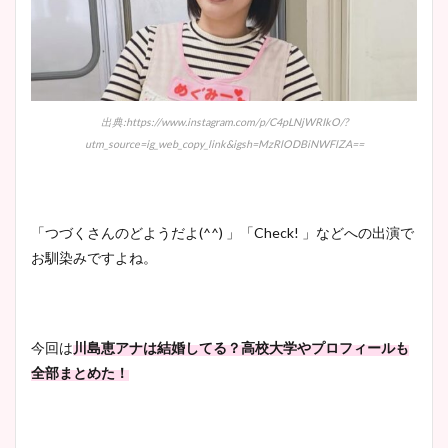
出典:https://www.instagram.com/p/C4pLNjWRIkO/?
utm_source=ig_web_copy_link&igsh=MzRlODBiNWFlZA==
「つづくさんのどようだよ(^^) 」「Check! 」などへの出演で
お馴染みですよね。
今回は
川島恵アナは結婚してる？高校大学やプロフィールも
全部まとめた！