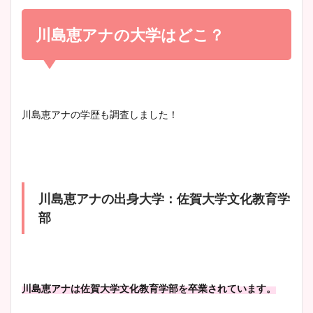
小室瑛莉子のカップ画像まと
め！足が美脚でニット衣装も
川島恵アナの大学はどこ？
宇賀神メグアナのニット画像
かわいい！
まとめ！足も美脚でカップも
凄い！
清水麻椰アナのかわいい画
川島恵
アナの学歴も調査しました！
像！身長やカップ、同期や
池谷実悠アナのメガネ画像が
wikiプロフもチェック！
かわいい！カップや水着姿も
まとめた！
川島恵
アナの出身大学：佐賀大学文化教育学
大家彩香アナのかわいいカッ
部
プ画像まとめ！同期や実家に
wikiプロフも！
川島恵
アナは佐賀大学文化教育学部を卒業されています。
安藤萌々アナのカップ画像や