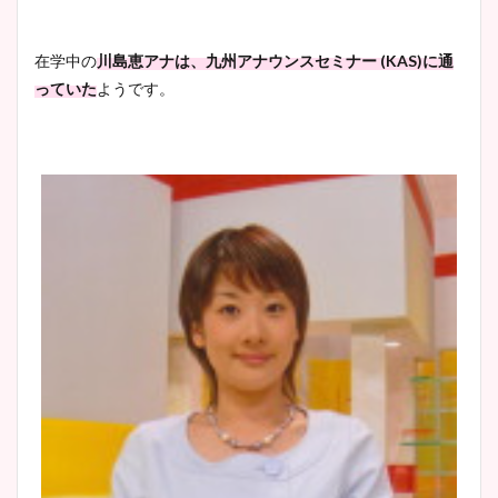
ニット衣装まとめ！美足の筋
肉も凄い！
在学中の
川島恵アナは、九州アナウンスセミナー (KAS)に通
っていた
ようです。
鈴木唯の太ってた時の体重が
ヤバすぎww原因や痩せたダ
イエット方は？昔と現在を画
像比較！
豊島実季アナのカップ画像ま
とめ！美脚や水着姿に年齢も
調査！
宇賀神メグアナのニット画像
まとめ！足も美脚でカップも