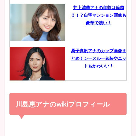
井上清華アナの年収は億越
え！？自宅マンション画像も
鈴木唯の太ってた時の体重が
豪華で凄い！
ヤバすぎww原因や痩せたダ
イエット方は？昔と現在を画
像比較！
桑子真帆アナのカップ画像ま
とめ！シースルー衣装やニッ
豊島実季アナのカップ画像ま
トもかわいい！
とめ！美脚や水着姿に年齢も
調査！
小室瑛莉子のカップ画像まと
め！足が美脚でニット衣装も
川島恵アナの
wiki
プロフィール
宇賀神メグアナのニット画像
かわいい！
まとめ！足も美脚でカップも
凄い！