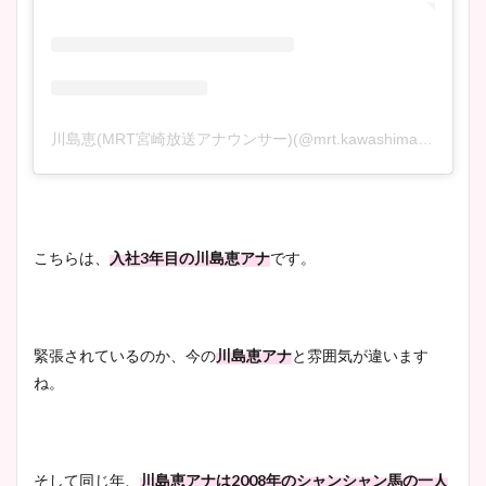
川島恵(MRT宮崎放送アナウンサー)(@mrt.kawashima)がシェアした投稿
こちらは、
入社3年目の川島恵アナ
です。
緊張されているのか、今の
川島恵アナ
と雰囲気が違います
ね。
そして同じ年、
川島恵アナは2008年のシャンシャン馬の一人