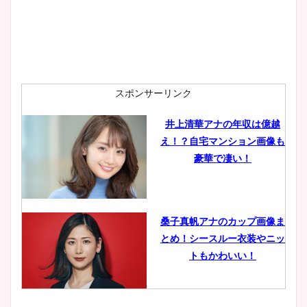
スポンサーリンク
井上清華アナの年収は億越
え！？自宅マンション画像も
豪華で凄い！
桑子真帆アナのカップ画像ま
とめ！シースルー衣装やニッ
トもかわいい！