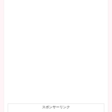
清水麻椰アナのかわいい画
像！身長やカップ、同期や
wikiプロフもチェック！
大家彩香アナのかわいいカッ
プ画像まとめ！同期や実家に
wikiプロフも！
安藤萌々アナのカップ画像や
ニット衣装まとめ！美足の筋
肉も凄い！
スポンサーリンク