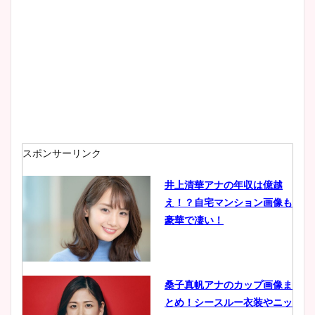
スポンサーリンク
井上清華アナの年収は億越
え！？自宅マンション画像も
豪華で凄い！
桑子真帆アナのカップ画像ま
とめ！シースルー衣装やニッ