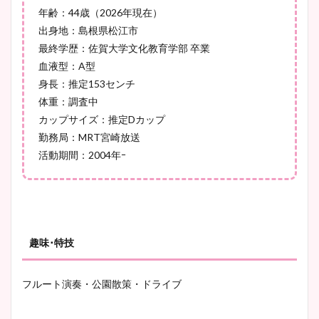
ヤバすぎww原因や痩せたダ
年齢：44歳（2026年現在）
イエット方は？昔と現在を画
出身地：島根県松江市
像比較！
最終学歴：佐賀大学文化教育学部 卒業
血液型：A型
身長：推定153センチ
豊島実季アナのカップ画像ま
体重：調査中
とめ！美脚や水着姿に年齢も
カップサイズ：推定Dカップ
調査！
勤務局：MRT宮崎放送
活動期間：2004年ｰ
宇賀神メグアナのニット画像
まとめ！足も美脚でカップも
凄い！
趣味･特技
フルート演奏・公園散策・ドライブ
池谷実悠アナのメガネ画像が
かわいい！カップや水着姿も