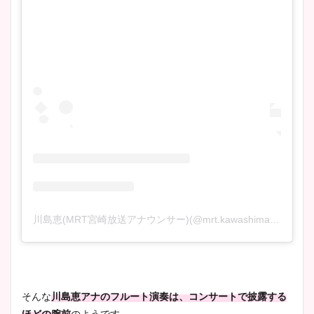
川島恵(MRT宮崎放送アナウンサー)(@mrt.kawashima)がシェアした投稿
そんな
川島恵アナのフルート演奏は、コンサートで披露する
ほどの腕
前
のようです。