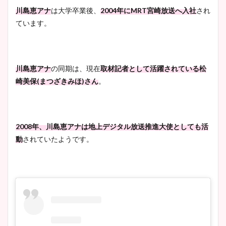
川島恵アナ
は大学卒業後、
2004年にMRT宮崎放送へ入社
され
ています。
川島恵アナ
の同期は、現在
取材記者として活躍されている
松
崎美保(まつざきみほ)さん
。
2008年、川島恵アナは地上デジタル放送推進大使としても活
動
されていたようです。