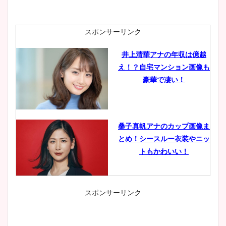
スポンサーリンク
井上清華アナの年収は億越
え！？自宅マンション画像も
豪華で凄い！
桑子真帆アナのカップ画像ま
とめ！シースルー衣装やニッ
トもかわいい！
スポンサーリンク
小室瑛莉子のカップ画像まと
め！足が美脚でニット衣装も
かわいい！