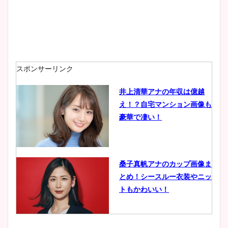
安藤萌々アナのカップ画像や
ニット衣装まとめ！美足の筋
肉も凄い！
スポンサーリンク
井上清華アナの年収は億越
え！？自宅マンション画像も
鈴木唯の太ってた時の体重が
豪華で凄い！
ヤバすぎww原因や痩せたダ
イエット方は？昔と現在を画
像比較！
桑子真帆アナのカップ画像ま
とめ！シースルー衣装やニッ
豊島実季アナのカップ画像ま
トもかわいい！
とめ！美脚や水着姿に年齢も
調査！