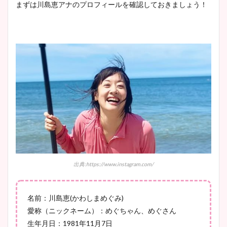
清水麻椰アナのかわいい画
まずは川島恵アナのプロフィールを確認しておきましょう！
像！身長やカップ、同期や
池谷実悠アナのメガネ画像が
wikiプロフもチェック！
かわいい！カップや水着姿も
まとめた！
大家彩香アナのかわいいカッ
プ画像まとめ！同期や実家に
wikiプロフも！
安藤萌々アナのカップ画像や
ニット衣装まとめ！美足の筋
出典:https://www.instagram.com/
肉も凄い！
名前：
川島恵(かわしまめぐみ)
愛称（ニックネーム）：めぐちゃん、めぐさん
鈴木唯の太ってた時の体重が
生年月日：1981年11月7日