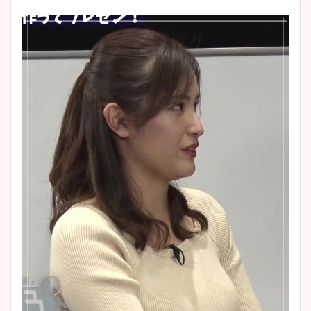
イエット方は？昔と現在を画
像比較！
豊島実季アナのカップ画像ま
とめ！美脚や水着姿に年齢も
調査！
宇賀神メグアナのニット画像
まとめ！足も美脚でカップも
凄い！
池谷実悠アナのメガネ画像が
かわいい！カップや水着姿も