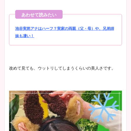
池谷実悠アナはハーフ？実家の両親（父・母）や、兄弟姉
妹も凄い！
改めて見ても、ウットリしてしまうくらいの美人さです。