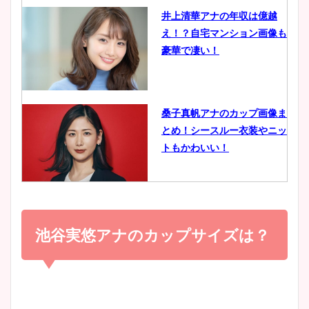
井上清華アナの年収は億越
え！？自宅マンション画像も
鈴木唯の太ってた時の体重が
豪華で凄い！
ヤバすぎww原因や痩せたダ
イエット方は？昔と現在を画
像比較！
桑子真帆アナのカップ画像ま
とめ！シースルー衣装やニッ
豊島実季アナのカップ画像ま
トもかわいい！
とめ！美脚や水着姿に年齢も
調査！
小室瑛莉子のカップ画像まと
め！足が美脚でニット衣装も
池谷実悠アナのカップサイズは？
宇賀神メグアナのニット画像
かわいい！
まとめ！足も美脚でカップも
凄い！
清水麻椰アナのかわいい画