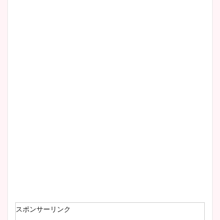
清水麻椰アナのかわいい画
像！身長やカップ、同期や
wikiプロフもチェック！
大家彩香アナのかわいいカッ
プ画像まとめ！同期や実家に
wikiプロフも！
安藤萌々アナのカップ画像や
ニット衣装まとめ！美足の筋
肉も凄い！
スポンサーリンク