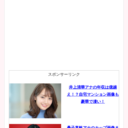
スポンサーリンク
井上清華アナの年収は億越
え！？自宅マンション画像も
豪華で凄い！
桑子真帆アナのカップ画像ま