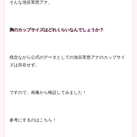
そんな池谷実悠アナ。
像！身長やカップ、同期や
池谷実悠アナのメガネ画像が
wikiプロフもチェック！
かわいい！カップや水着姿も
まとめた！
胸のカップサイズはどれくらいなんでしょうか？
大家彩香アナのかわいいカッ
プ画像まとめ！同期や実家に
残念ながら公式のデータとしての池谷実悠アナのカップサイ
wikiプロフも！
ズは存在せず。
安藤萌々アナのカップ画像や
ですので、画像から検証してみました！
ニット衣装まとめ！美足の筋
肉も凄い！
参考にするのはこちら！
鈴木唯の太ってた時の体重が
ヤバすぎww原因や痩せたダ