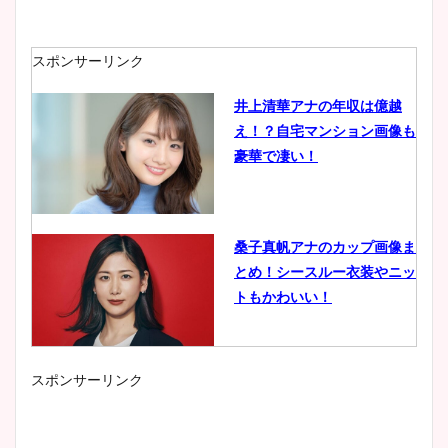
スポンサーリンク
井上清華アナの年収は億越
え！？自宅マンション画像も
豪華で凄い！
桑子真帆アナのカップ画像ま
とめ！シースルー衣装やニッ
トもかわいい！
スポンサーリンク
小室瑛莉子のカップ画像まと
め！足が美脚でニット衣装も
かわいい！