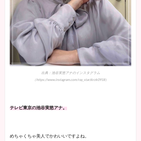
安藤萌々アナのカップ画像や
ニット衣装まとめ！美足の筋
肉も凄い！
鈴木唯の太ってた時の体重が
ヤバすぎww原因や痩せたダ
イエット方は？昔と現在を画
出典：池谷実悠アナのインスタグラム
像比較！
（https://www.instagram.com/ray_star.tkrzk0918）
豊島実季アナのカップ画像ま
とめ！美脚や水着姿に年齢も
テレビ東京の池谷実悠アナ。
調査！
めちゃくちゃ美人でかわいいですよね。