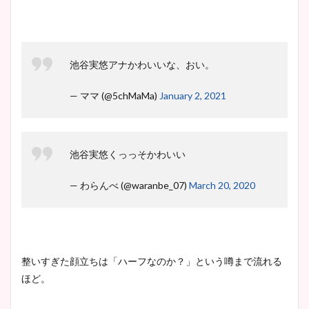
宇賀神メグアナのニット画像
まとめ！足も美脚でカップも
凄い！
池谷実悠アナかわいいな、おい。
— ママ (@5chMaMa)
January 2, 2021
池谷実悠アナのメガネ画像が
かわいい！カップや水着姿も
まとめた！
池谷実悠くっっそかわいい
— わらんべ (@waranbe_07)
March 20, 2020
整いすぎた顔立ちは「ハーフなのか？」という噂まで流れる
ほど。