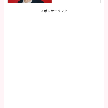
スポンサーリンク
小室瑛莉子のカップ画像まと
め！足が美脚でニット衣装も
かわいい！
清水麻椰アナのかわいい画
像！身長やカップ、同期や
wikiプロフもチェック！
大家彩香アナのかわいいカッ
プ画像まとめ！同期や実家に
wikiプロフも！