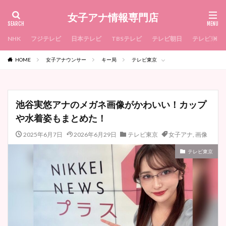
女子アナ情報専門店
NHK
フジテレビ
日本テレビ
TBSテレビ
テレビ朝日
テレビ東京
HOME
女子アナウンサー
キー局
テレビ東京
池谷実悠アナのメガネ画像がかわいい！カップ
や水着姿もまとめた！
2025年6月7日
2026年6月29日
テレビ東京
女子アナ
,
画像
テレビ東京