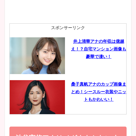
安藤萌々アナのカップ画像や
ニット衣装まとめ！美足の筋
肉も凄い！
スポンサーリンク
井上清華アナの年収は億越
え！？自宅マンション画像も
鈴木唯の太ってた時の体重が
豪華で凄い！
ヤバすぎww原因や痩せたダ
イエット方は？昔と現在を画
像比較！
桑子真帆アナのカップ画像ま
とめ！シースルー衣装やニッ
豊島実季アナのカップ画像ま
トもかわいい！
とめ！美脚や水着姿に年齢も
調査！
小室瑛莉子のカップ画像まと
め！足が美脚でニット衣装も