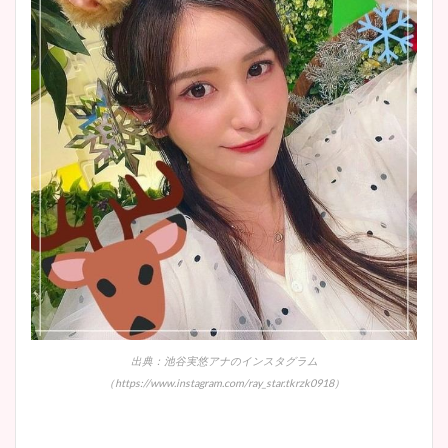
出典：池谷実悠アナのインスタグラム
（https://www.instagram.com/ray_star.tkrzk0918）