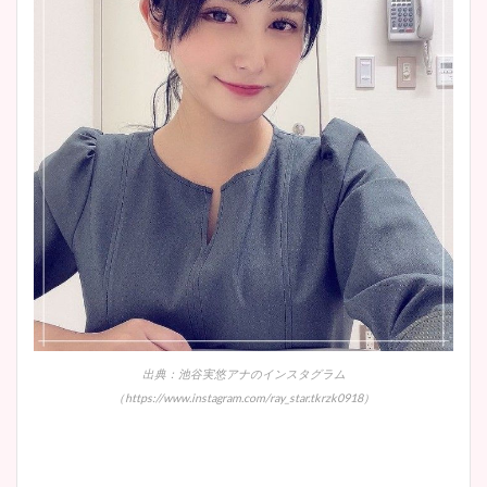
出典：池谷実悠アナのインスタグラム
（https://www.instagram.com/ray_star.tkrzk0918）