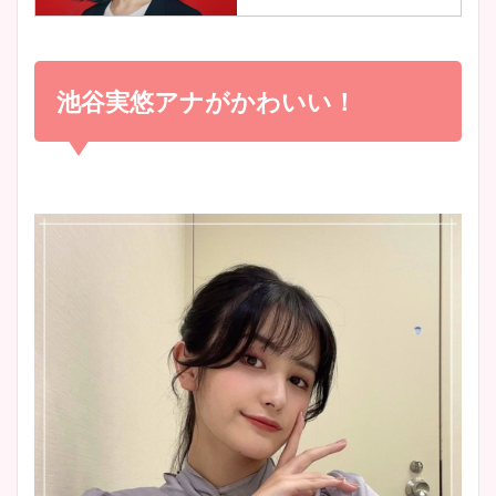
調査！
小室瑛莉子のカップ画像まと
め！足が美脚でニット衣装も
池谷実悠アナがかわいい！
宇賀神メグアナのニット画像
かわいい！
まとめ！足も美脚でカップも
凄い！
清水麻椰アナのかわいい画
像！身長やカップ、同期や
池谷実悠アナのメガネ画像が
wikiプロフもチェック！
かわいい！カップや水着姿も
まとめた！
大家彩香アナのかわいいカッ
プ画像まとめ！同期や実家に
wikiプロフも！