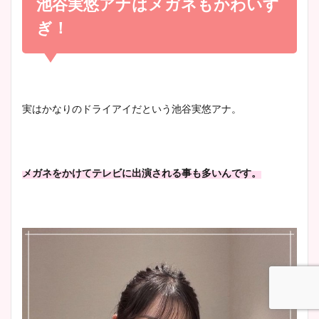
池谷実悠アナはメガネもかわいす
宇賀神メグアナのニット画像
かわいい！
まとめ！足も美脚でカップも
ぎ！
凄い！
清水麻椰アナのかわいい画
像！身長やカップ、同期や
池谷実悠アナのメガネ画像が
実はかなりのドライアイだという池谷実悠アナ。
wikiプロフもチェック！
かわいい！カップや水着姿も
まとめた！
メガネをかけてテレビに出演される事も多いんです。
大家彩香アナのかわいいカッ
プ画像まとめ！同期や実家に
wikiプロフも！
安藤萌々アナのカップ画像や
ニット衣装まとめ！美足の筋
肉も凄い！