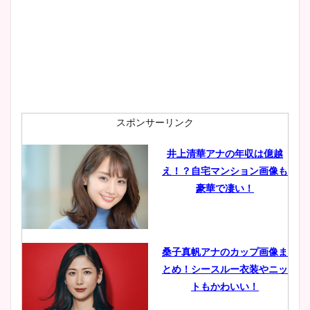
wikiプロフも！
安藤萌々アナのカップ画像や
ニット衣装まとめ！美足の筋
肉も凄い！
スポンサーリンク
井上清華アナの年収は億越
え！？自宅マンション画像も
鈴木唯の太ってた時の体重が
豪華で凄い！
ヤバすぎww原因や痩せたダ
イエット方は？昔と現在を画
像比較！
桑子真帆アナのカップ画像ま
とめ！シースルー衣装やニッ
豊島実季アナのカップ画像ま
トもかわいい！
とめ！美脚や水着姿に年齢も