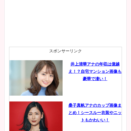
スポンサーリンク
井上清華アナの年収は億越
え！？自宅マンション画像も
豪華で凄い！
桑子真帆アナのカップ画像ま
とめ！シースルー衣装やニッ
トもかわいい！