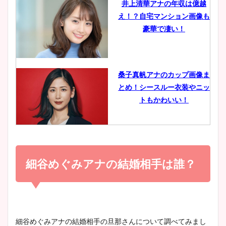
井上清華アナの年収は億越
え！？自宅マンション画像も
鈴木唯の太ってた時の体重が
豪華で凄い！
ヤバすぎww原因や痩せたダ
イエット方は？昔と現在を画
像比較！
桑子真帆アナのカップ画像ま
とめ！シースルー衣装やニッ
豊島実季アナのカップ画像ま
トもかわいい！
とめ！美脚や水着姿に年齢も
調査！
小室瑛莉子のカップ画像まと
め！足が美脚でニット衣装も
細谷めぐみアナの結婚相手は誰？
宇賀神メグアナのニット画像
かわいい！
まとめ！足も美脚でカップも
凄い！
清水麻椰アナのかわいい画
細谷めぐみアナの結婚相手の旦那さんについて調べてみまし