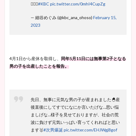
🙇‍♀️✨
#KBC
pic.twitter.com/0mhI4CupZg
— 細谷めぐみ (@kbc_ana_ohoso)
February 15,
2023
4月1日から産休を取得し、
同年5月11日には無事第2子となる
男の子を出産したことを報告。
先日、無事に元気な男の子が産まれました🐣産
後直後にしてすでになにか言いたげな…思い悩
ましげな…様子を見せておりますが、社会の荒
波に負けず元気いっぱい育ってくれればと思い
ます🥇
#次男爆誕
pic.twitter.com/EHJWgj8gof