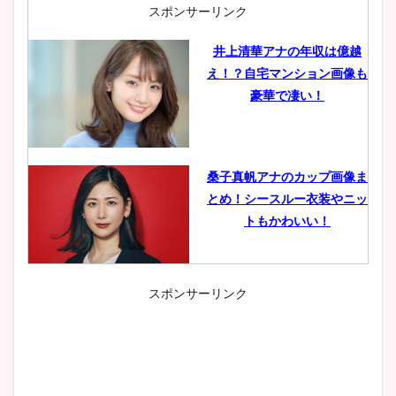
スポンサーリンク
井上清華アナの年収は億越
え！？自宅マンション画像も
豪華で凄い！
桑子真帆アナのカップ画像ま
とめ！シースルー衣装やニッ
トもかわいい！
スポンサーリンク
小室瑛莉子のカップ画像まと
め！足が美脚でニット衣装も
かわいい！