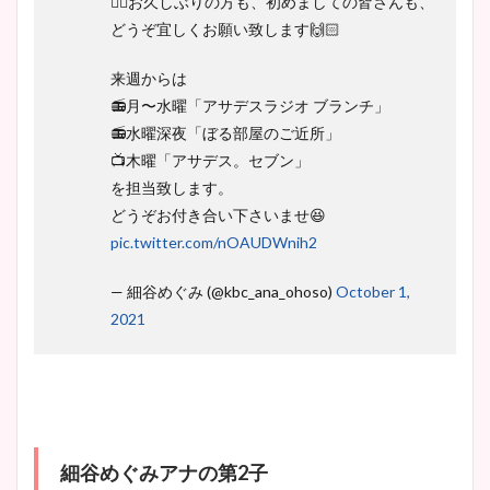
🙇‍♀️お久しぶりの方も、初めましての皆さんも、
どうぞ宜しくお願い致します🙌🏻
来週からは
📻月〜水曜「アサデスラジオ ブランチ」
📻水曜深夜「ぼる部屋のご近所」
📺木曜「アサデス。セブン」
を担当致します。
どうぞお付き合い下さいませ😆
pic.twitter.com/nOAUDWnih2
— 細谷めぐみ (@kbc_ana_ohoso)
October 1,
2021
細谷めぐみアナの第2子