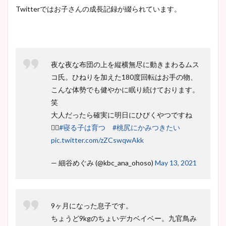
Twitterではお子さんの成長記録が綴られています。
夜な夜な布団の上を縦横無尽に動きまわるムス
コ氏。ひねりを加えた180度回転はお手の物、
こんな体勢でも健やかに眠り続けております。
笑
大人だったら確実に明日にひびくやつですね
🤸‍♂️
#寝る子は育つ
#桃尻にかみつきたい
pic.twitter.com/zZCswqwAkk
— 細谷めぐみ (@kbc_ana_ohoso)
May 13, 2021
9ヶ月になった息子です。
ちょうど9kgのちょいデカベイベー。九官鳥み