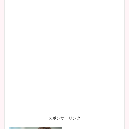
清水麻椰アナのかわいい画
像！身長やカップ、同期や
wikiプロフもチェック！
大家彩香アナのかわいいカッ
プ画像まとめ！同期や実家に
wikiプロフも！
安藤萌々アナのカップ画像や
ニット衣装まとめ！美足の筋
肉も凄い！
スポンサーリンク