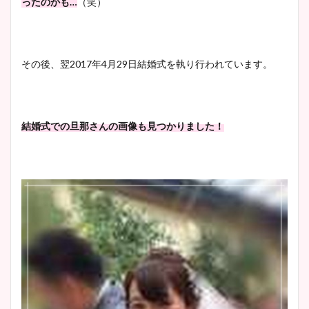
ったのかも…
（笑）
イエット方は？昔と現在を画
像比較！
その後、翌2017年4月29日結婚式を執り行われています。
豊島実季アナのカップ画像ま
とめ！美脚や水着姿に年齢も
調査！
結婚式での旦那さんの画像も見つかりました！
宇賀神メグアナのニット画像
まとめ！足も美脚でカップも
凄い！
池谷実悠アナのメガネ画像が
かわいい！カップや水着姿も
まとめた！