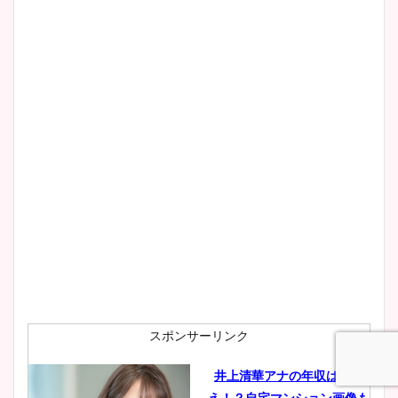
清水麻椰アナのかわいい画
像！身長やカップ、同期や
wikiプロフもチェック！
大家彩香アナのかわいいカッ
プ画像まとめ！同期や実家に
wikiプロフも！
安藤萌々アナのカップ画像や
ニット衣装まとめ！美足の筋
肉も凄い！
スポンサーリンク
井上清華アナの年収は億越
え！？自宅マンション画像も