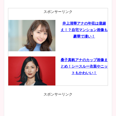
スポンサーリンク
井上清華アナの年収は億越
え！？自宅マンション画像も
豪華で凄い！
桑子真帆アナのカップ画像ま
とめ！シースルー衣装やニッ
トもかわいい！
スポンサーリンク
小室瑛莉子のカップ画像まと
め！足が美脚でニット衣装も
かわいい！