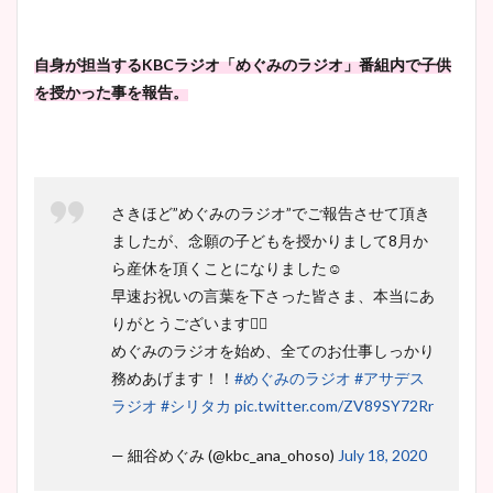
宇賀神メグアナのニット画像
まとめ！足も美脚でカップも
自身が担当するKBCラジオ「めぐみのラジオ」番組内で子供
凄い！
を授かった事を報告。
池谷実悠アナのメガネ画像が
かわいい！カップや水着姿も
さきほど”めぐみのラジオ”でご報告させて頂き
まとめた！
ましたが、念願の子どもを授かりまして8月か
ら産休を頂くことになりました☺️
早速お祝いの言葉を下さった皆さま、本当にあ
りがとうございます🙇‍♀️
めぐみのラジオを始め、全てのお仕事しっかり
務めあげます！！
#めぐみのラジオ
#アサデス
ラジオ
#シリタカ
pic.twitter.com/ZV89SY72Rr
— 細谷めぐみ (@kbc_ana_ohoso)
July 18, 2020