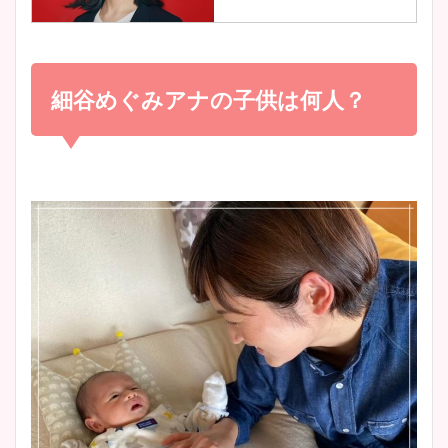
調査！
小室瑛莉子のカップ画像まと
め！足が美脚でニット衣装も
細谷めぐみアナの子供は何人？
宇賀神メグアナのニット画像
かわいい！
まとめ！足も美脚でカップも
凄い！
清水麻椰アナのかわいい画
像！身長やカップ、同期や
池谷実悠アナのメガネ画像が
wikiプロフもチェック！
かわいい！カップや水着姿も
まとめた！
大家彩香アナのかわいいカッ
プ画像まとめ！同期や実家に
wikiプロフも！