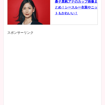
桑子真帆アナのカップ画像ま
とめ！シースルー衣装やニッ
トもかわいい！
スポンサーリンク
小室瑛莉子のカップ画像まと
め！足が美脚でニット衣装も
かわいい！
清水麻椰アナのかわいい画
像！身長やカップ、同期や
wikiプロフもチェック！
大家彩香アナのかわいいカッ