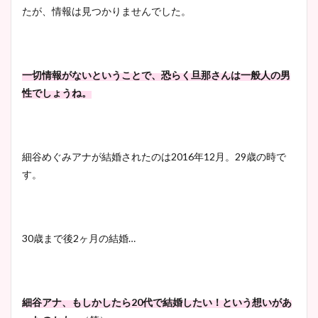
像！身長やカップ、同期や
たが、情報は見つかりませんでした。
池谷実悠アナのメガネ画像が
wikiプロフもチェック！
かわいい！カップや水着姿も
まとめた！
一切情報がないということで、恐らく旦那さんは一般人の男
大家彩香アナのかわいいカッ
性でしょうね。
プ画像まとめ！同期や実家に
wikiプロフも！
細谷めぐみアナが結婚されたのは2016年12月。29歳の時で
す。
安藤萌々アナのカップ画像や
ニット衣装まとめ！美足の筋
肉も凄い！
30歳まで後2ヶ月の結婚…
鈴木唯の太ってた時の体重が
細谷アナ、もしかしたら20代で結婚したい！という想いがあ
ヤバすぎww原因や痩せたダ