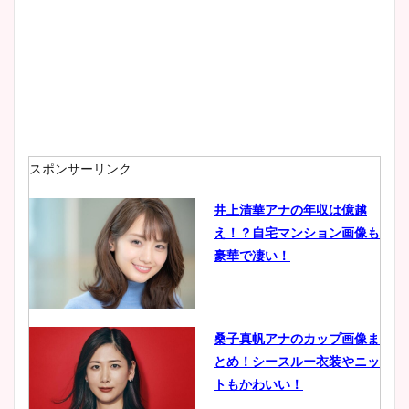
プ画像まとめ！同期や実家に
wikiプロフも！
安藤萌々アナのカップ画像や
ニット衣装まとめ！美足の筋
肉も凄い！
スポンサーリンク
井上清華アナの年収は億越
え！？自宅マンション画像も
鈴木唯の太ってた時の体重が
豪華で凄い！
ヤバすぎww原因や痩せたダ
イエット方は？昔と現在を画
像比較！
桑子真帆アナのカップ画像ま
とめ！シースルー衣装やニッ
豊島実季アナのカップ画像ま
トもかわいい！
とめ！美脚や水着姿に年齢も