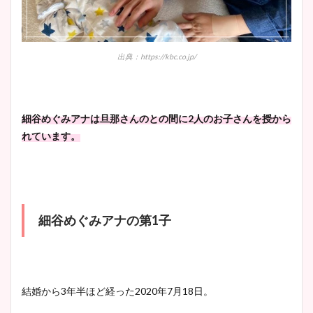
安藤萌々アナのカップ画像や
ニット衣装まとめ！美足の筋
出典：https://kbc.co.jp/
肉も凄い！
細谷めぐみアナは旦那さんのとの間に2人のお子さんを授から
鈴木唯の太ってた時の体重が
れています。
ヤバすぎww原因や痩せたダ
イエット方は？昔と現在を画
像比較！
細谷めぐみアナの第1子
豊島実季アナのカップ画像ま
とめ！美脚や水着姿に年齢も
調査！
結婚から3年半ほど経った2020年7月18日。