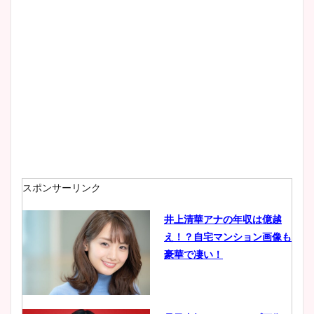
スポンサーリンク
井上清華アナの年収は億越
え！？自宅マンション画像も
豪華で凄い！