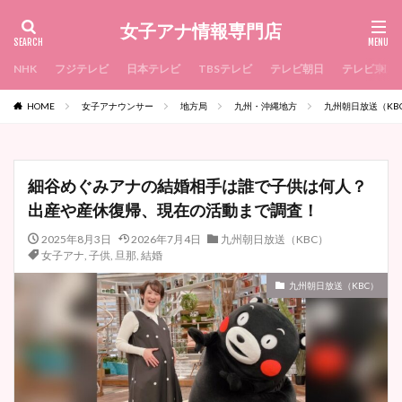
女子アナ情報専門店
NHK
フジテレビ
日本テレビ
TBSテレビ
テレビ朝日
テレビ東京
HOME
女子アナウンサー
地方局
九州・沖縄地方
九州朝日放送（KB
細谷めぐみアナの結婚相手は誰で子供は何人？
出産や産休復帰、現在の活動まで調査！
2025年8月3日
2026年7月4日
九州朝日放送（KBC）
女子アナ
,
子供
,
旦那
,
結婚
九州朝日放送（KBC）