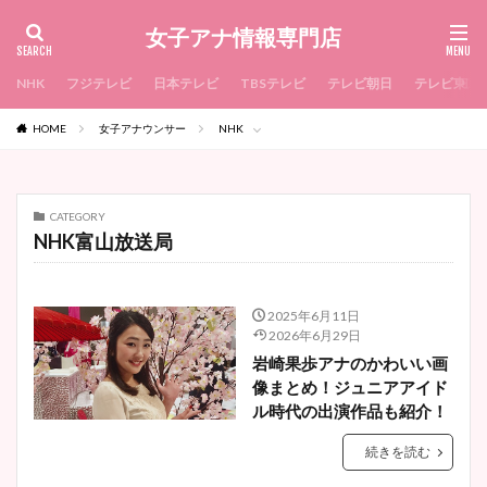
女子アナ情報専門店
NHK
フジテレビ
日本テレビ
TBSテレビ
テレビ朝日
テレビ東京
HOME
女子アナウンサー
NHK
CATEGORY
NHK富山放送局
2025年6月11日
2026年6月29日
岩崎果歩アナのかわいい画
像まとめ！ジュニアアイド
ル時代の出演作品も紹介！
続きを読む