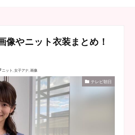
画像やニット衣装まとめ！
ニット
,
女子アナ
,
画像
テレビ朝日