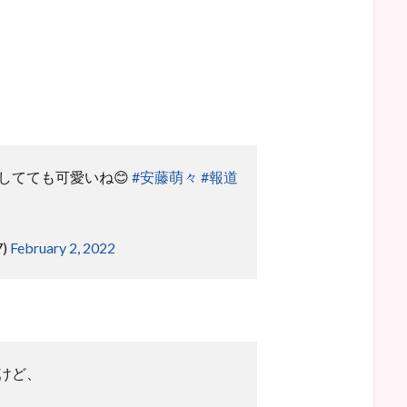
してても可愛いね😊
#安藤萌々
#報道
7)
February 2, 2022
けど、