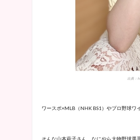
出典：http
ワースポ×MLB（NHK BS1）やプロ野
そんな山本萩子さん、なにやら大物野球選