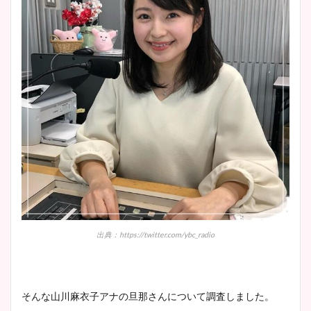
wikiプロフも！
安藤萌々アナのカップ画像や
ニット衣装まとめ！美足の筋
肉も凄い！
鈴木唯の太ってた時の体重が
ヤバすぎww原因や痩せたダ
イエット方は？昔と現在を画
像比較！
出典：https://twitter.com/ybc_radio
豊島実季アナのカップ画像ま
とめ！美脚や水着姿に年齢も
そんな山川麻衣子アナの旦那さんについて調査しました。
調査！