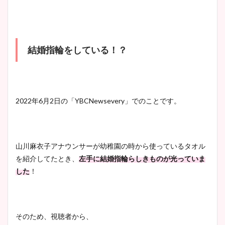
宇賀神メグアナのニット画像
結婚指輪をしている！？
まとめ！足も美脚でカップも
凄い！
2022年6月2日の「YBCNewsevery」でのことです。
池谷実悠アナのメガネ画像が
かわいい！カップや水着姿も
まとめた！
山川麻衣子アナウンサーが幼稚園の時から使っているタオル
を紹介してたとき、
左手に結婚指輪らしきものが光っていま
した
！
そのため、視聴者から、