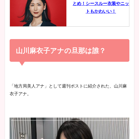
とめ！シースルー衣装やニッ
豊島実季アナのカップ画像ま
トもかわいい！
とめ！美脚や水着姿に年齢も
調査！
小室瑛莉子のカップ画像まと
め！足が美脚でニット衣装も
山川麻衣子アナの旦那は誰？
宇賀神メグアナのニット画像
かわいい！
まとめ！足も美脚でカップも
凄い！
清水麻椰アナのかわいい画
「地方局美人アナ」として週刊ポストに紹介された、山川麻
像！身長やカップ、同期や
衣子アナ。
池谷実悠アナのメガネ画像が
wikiプロフもチェック！
かわいい！カップや水着姿も
まとめた！
大家彩香アナのかわいいカッ
プ画像まとめ！同期や実家に