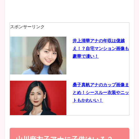
安藤萌々アナのカップ画像や
ニット衣装まとめ！美足の筋
肉も凄い！
スポンサーリンク
井上清華アナの年収は億越
え！？自宅マンション画像も
鈴木唯の太ってた時の体重が
豪華で凄い！
ヤバすぎww原因や痩せたダ
イエット方は？昔と現在を画
像比較！
桑子真帆アナのカップ画像ま
とめ！シースルー衣装やニッ
豊島実季アナのカップ画像ま
トもかわいい！
とめ！美脚や水着姿に年齢も
調査！
小室瑛莉子のカップ画像まと
め！足が美脚でニット衣装も