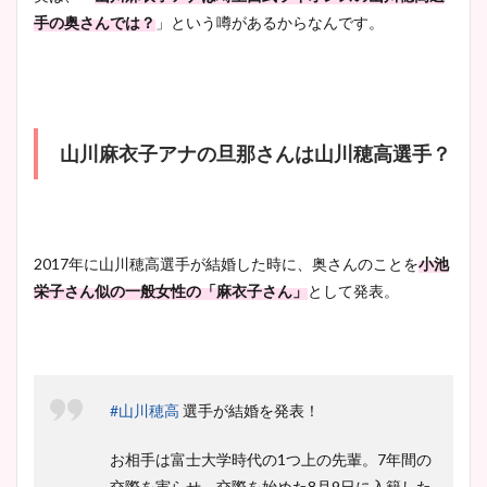
手の奥さんでは？
」という噂があるからなんです。
大家彩香アナのかわいいカッ
プ画像まとめ！同期や実家に
wikiプロフも！
山川麻衣子アナの旦那さんは山川穂高選手？
安藤萌々アナのカップ画像や
ニット衣装まとめ！美足の筋
肉も凄い！
2017年に山川穂高選手が
結婚した時に、奥さんのことを
小池
栄子さん似の一般女性の「
麻衣子さん
」
として発表。
鈴木唯の太ってた時の体重が
ヤバすぎww原因や痩せたダ
イエット方は？昔と現在を画
#山川穂高
選手が結婚を発表！
像比較！
お相手は富士大学時代の1つ上の先輩。7年間の
交際を実らせ、交際を始めた8月9日に入籍した