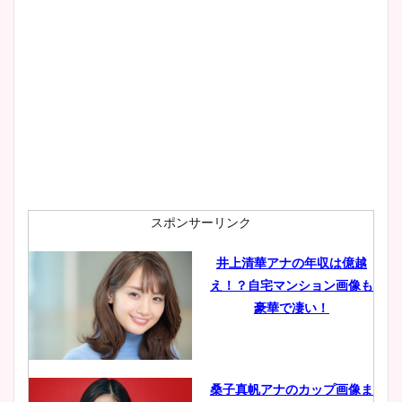
大家彩香アナのかわいいカッ
プ画像まとめ！同期や実家に
wikiプロフも！
安藤萌々アナのカップ画像や
ニット衣装まとめ！美足の筋
肉も凄い！
スポンサーリンク
井上清華アナの年収は億越
え！？自宅マンション画像も
鈴木唯の太ってた時の体重が
豪華で凄い！
ヤバすぎww原因や痩せたダ
イエット方は？昔と現在を画
像比較！
桑子真帆アナのカップ画像ま