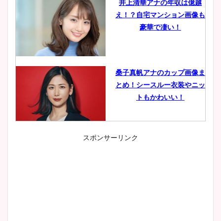
井上清華アナの年収は億越
え！？自宅マンション画像も
豪華で凄い！
桑子真帆アナのカップ画像ま
とめ！シースルー衣装やニッ
トもかわいい！
スポンサーリンク
小室瑛莉子のカップ画像まと
め！足が美脚でニット衣装も
かわいい！
清水麻椰アナのかわいい画