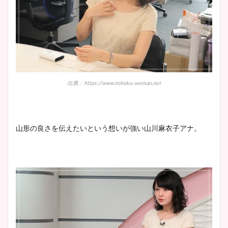
鈴木唯の太ってた時の体重が
ヤバすぎww原因や痩せたダ
イエット方は？昔と現在を画
像比較！
出典：https://www.tohoku-woman.net
豊島実季アナのカップ画像ま
とめ！美脚や水着姿に年齢も
山形の良さを伝えたいという想いが強い山川麻衣子アナ。
調査！
宇賀神メグアナのニット画像
まとめ！足も美脚でカップも
凄い！