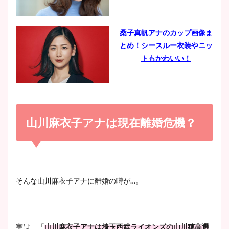
イエット方は？昔と現在を画
像比較！
桑子真帆アナのカップ画像ま
とめ！シースルー衣装やニッ
豊島実季アナのカップ画像ま
トもかわいい！
とめ！美脚や水着姿に年齢も
調査！
小室瑛莉子のカップ画像まと
め！足が美脚でニット衣装も
山川麻衣子アナは現在離婚危機？
宇賀神メグアナのニット画像
かわいい！
まとめ！足も美脚でカップも
凄い！
清水麻椰アナのかわいい画
そんな山川麻衣子アナに離婚の噂が…。
像！身長やカップ、同期や
池谷実悠アナのメガネ画像が
wikiプロフもチェック！
かわいい！カップや水着姿も
まとめた！
実は、「
山川麻衣子アナは埼玉西武ライオンズの山川穂高選