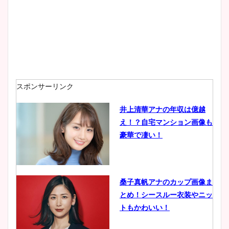
スポンサーリンク
井上清華アナの年収は億越
え！？自宅マンション画像も
豪華で凄い！
桑子真帆アナのカップ画像ま
とめ！シースルー衣装やニッ
トもかわいい！