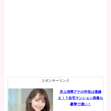
像！身長やカップ、同期や
wikiプロフもチェック！
大家彩香アナのかわいいカッ
プ画像まとめ！同期や実家に
wikiプロフも！
安藤萌々アナのカップ画像や
ニット衣装まとめ！美足の筋
肉も凄い！
スポンサーリンク
井上清華アナの年収は億越
え！？自宅マンション画像も
鈴木唯の太ってた時の体重が
豪華で凄い！
ヤバすぎww原因や痩せたダ