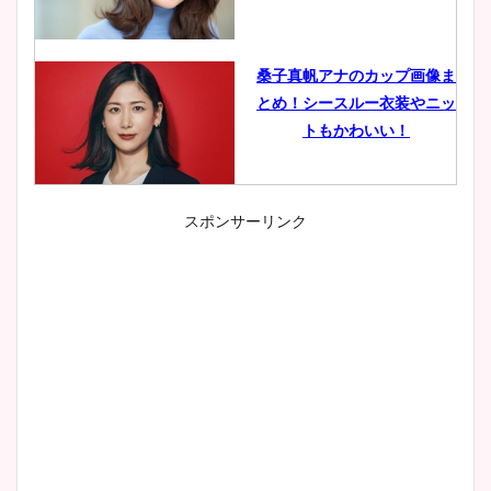
桑子真帆アナのカップ画像ま
とめ！シースルー衣装やニッ
トもかわいい！
スポンサーリンク
小室瑛莉子のカップ画像まと
め！足が美脚でニット衣装も
かわいい！
清水麻椰アナのかわいい画
像！身長やカップ、同期や
wikiプロフもチェック！