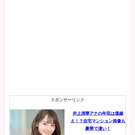
スポンサーリンク
井上清華アナの年収は億越
え！？自宅マンション画像も
豪華で凄い！