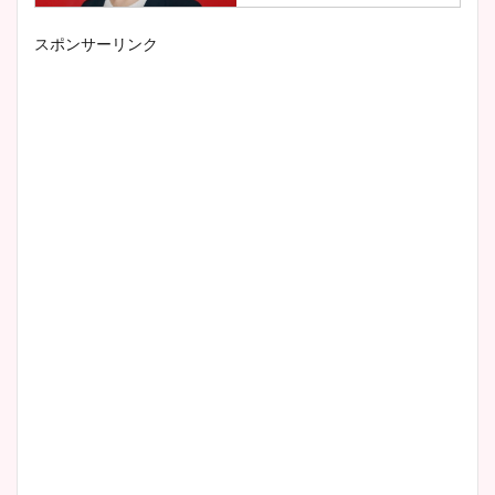
スポンサーリンク
小室瑛莉子のカップ画像まと
め！足が美脚でニット衣装も
かわいい！
清水麻椰アナのかわいい画
像！身長やカップ、同期や
wikiプロフもチェック！
大家彩香アナのかわいいカッ
プ画像まとめ！同期や実家に
wikiプロフも！