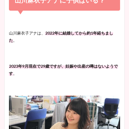
山川麻衣子アナに子供はいる？
宇賀神メグアナのニット画像
かわいい！
まとめ！足も美脚でカップも
凄い！
清水麻椰アナのかわいい画
山川麻衣子アナは、
2022年に結婚してから約1年経ちまし
像！身長やカップ、同期や
た
。
池谷実悠アナのメガネ画像が
wikiプロフもチェック！
かわいい！カップや水着姿も
まとめた！
2023年9月現在で29歳ですが、妊娠や出産の噂はないようで
大家彩香アナのかわいいカッ
す
。
プ画像まとめ！同期や実家に
wikiプロフも！
安藤萌々アナのカップ画像や
ニット衣装まとめ！美足の筋
肉も凄い！