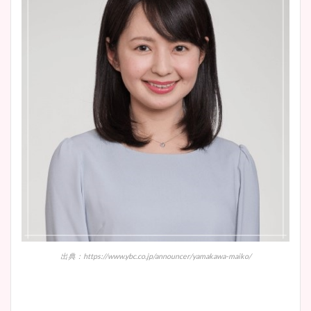
出典：https://www.ybc.co.jp/announcer/yamakawa-maiko/