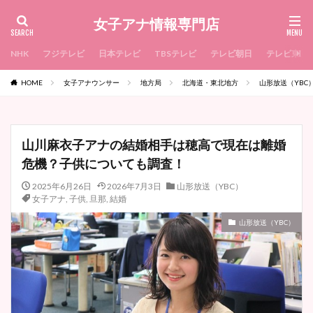
女子アナ情報専門店
NHK
フジテレビ
日本テレビ
TBSテレビ
テレビ朝日
テレビ東京
HOME
女子アナウンサー
地方局
北海道・東北地方
山形放送（YBC
山川麻衣子アナの結婚相手は穂高で現在は離婚
危機？子供についても調査！
2025年6月26日
2026年7月3日
山形放送（YBC）
女子アナ
,
子供
,
旦那
,
結婚
山形放送（YBC）