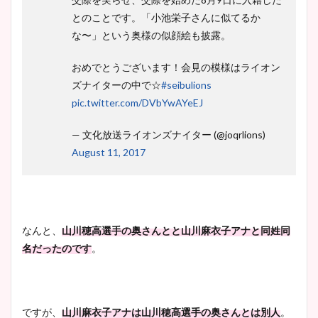
豊島実季アナのカップ画像ま
とのことです。「小池栄子さんに似てるか
とめ！美脚や水着姿に年齢も
な〜」という奥様の似顔絵も披露。
調査！
おめでとうございます！会見の模様はライオン
ズナイターの中で☆
#seibulions
pic.twitter.com/DVbYwAYeEJ
宇賀神メグアナのニット画像
まとめ！足も美脚でカップも
— 文化放送ライオンズナイター (@joqrlions)
凄い！
August 11, 2017
池谷実悠アナのメガネ画像が
かわいい！カップや水着姿も
なんと、
山川穂高選手の奥さんとと山
川麻衣子アナと同姓同
まとめた！
名だったのです
。
ですが、
山
川麻衣子アナは
山
川穂高選手の奥さんとは別人
。