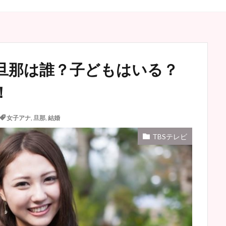
旦那は誰？子どもはいる？
！
女子アナ
,
旦那
,
結婚
TBSテレビ