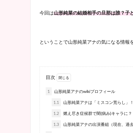
今回は
山形純菜の結婚相手の旦那は誰？
子
ということで山形純菜アナの気になる情報
目次
1
山形純菜アナのwikiプロフィール
1.1
山形純菜アナは「ミスコン荒らし」
1.2
燃え尽き症候群で闇(病み)キャラに？
1.3
山形純菜アナの出演番組（現在、過