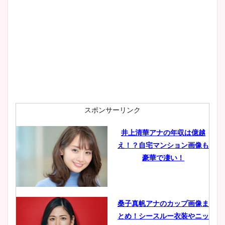
大家彩香アナのかわいいカッ
プ画像まとめ！同期や実家に
wikiプロフも！
安藤萌々アナのカップ画像や
ニット衣装まとめ！美足の筋
肉も凄い！
スポンサーリンク
井上清華アナの年収は億越
え！？自宅マンション画像も
鈴木唯の太ってた時の体重が
豪華で凄い！
ヤバすぎww原因や痩せたダ
イエット方は？昔と現在を画
像比較！
桑子真帆アナのカップ画像ま
とめ！シースルー衣装やニッ
豊島実季アナのカップ画像ま