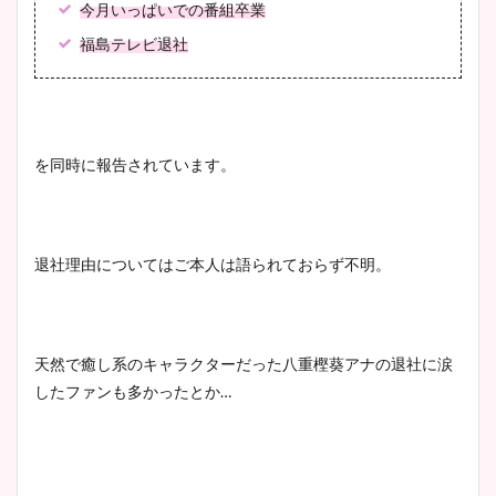
今月いっぱいでの番組卒業
宇賀神メグアナのニット画像
福島テレビ退社
まとめ！足も美脚でカップも
凄い！
を同時に報告されています。
池谷実悠アナのメガネ画像が
かわいい！カップや水着姿も
まとめた！
退社理由についてはご本人は語られておらず不明。
天然で癒し系のキャラクターだった八重樫葵アナの退社に涙
したファンも多かったとか…