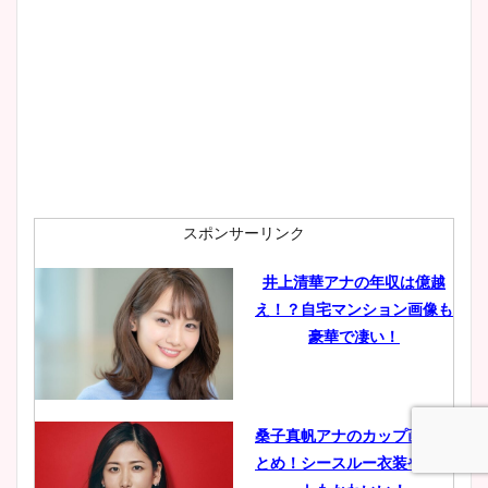
スポンサーリンク
井上清華アナの年収は億越
え！？自宅マンション画像も
豪華で凄い！
桑子真帆アナのカップ画像ま
とめ！シースルー衣装やニッ