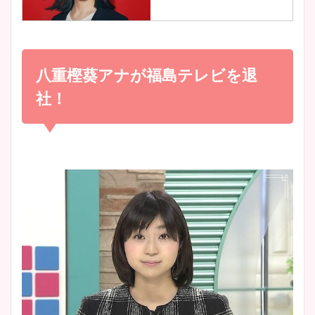
調査！
小室瑛莉子のカップ画像まと
め！足が美脚でニット衣装も
八重樫葵アナが福島テレビを退
宇賀神メグアナのニット画像
かわいい！
まとめ！足も美脚でカップも
社！
凄い！
清水麻椰アナのかわいい画
像！身長やカップ、同期や
池谷実悠アナのメガネ画像が
wikiプロフもチェック！
かわいい！カップや水着姿も
まとめた！
大家彩香アナのかわいいカッ
プ画像まとめ！同期や実家に
wikiプロフも！