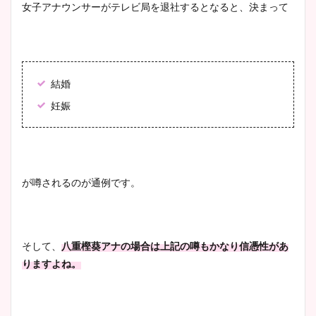
女子アナウンサーがテレビ局を退社するとなると、決まって
鈴木唯の太ってた時の体重が
ヤバすぎww原因や痩せたダ
イエット方は？昔と現在を画
像比較！
結婚
妊娠
豊島実季アナのカップ画像ま
とめ！美脚や水着姿に年齢も
調査！
が噂されるのが通例です。
宇賀神メグアナのニット画像
まとめ！足も美脚でカップも
凄い！
そして、
八重樫葵アナの場合は上記の噂もかなり信憑性があ
りますよね。
池谷実悠アナのメガネ画像が