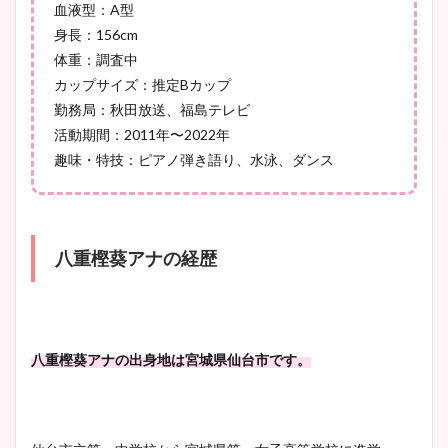
血液型：A型
身長：156cm
宇賀神メグアナのニット画像
体重：調査中
まとめ！足も美脚でカップも
カップサイズ：推定Bカップ
凄い！
勤務局：秋田放送、福島テレビ
活動期間：2011年〜2022年
趣味・特技：ピアノ弾き語り、水泳、ダンス
池谷実悠アナのメガネ画像が
かわいい！カップや水着姿も
まとめた！
八重樫葵アナの経歴
八重樫葵アナの出身地は宮城県仙台市です。