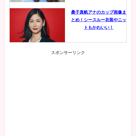
桑子真帆アナのカップ画像ま
とめ！シースルー衣装やニッ
トもかわいい！
スポンサーリンク
小室瑛莉子のカップ画像まと
め！足が美脚でニット衣装も
かわいい！
清水麻椰アナのかわいい画
像！身長やカップ、同期や
wikiプロフもチェック！