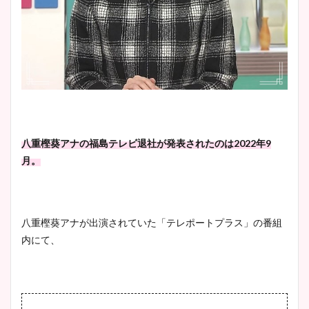
安藤萌々アナのカップ画像や
ニット衣装まとめ！美足の筋
肉も凄い！
鈴木唯の太ってた時の体重が
八重樫葵アナの福島テレビ退社が発表されたのは2022年9
ヤバすぎww原因や痩せたダ
月。
イエット方は？昔と現在を画
像比較！
八重樫葵アナが出演されていた「テレポートプラス」の番組
豊島実季アナのカップ画像ま
内にて、
とめ！美脚や水着姿に年齢も
調査！