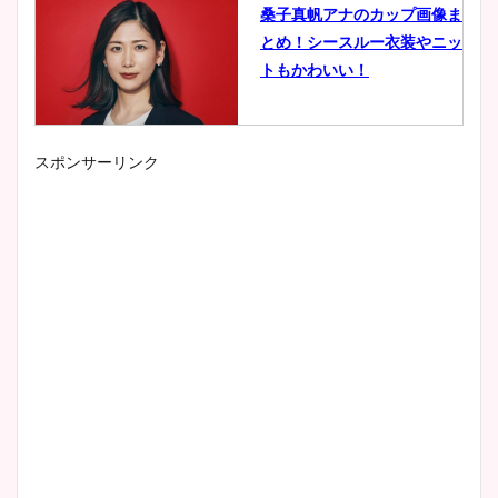
桑子真帆アナのカップ画像ま
とめ！シースルー衣装やニッ
トもかわいい！
スポンサーリンク
小室瑛莉子のカップ画像まと
め！足が美脚でニット衣装も
かわいい！
清水麻椰アナのかわいい画
像！身長やカップ、同期や
wikiプロフもチェック！
大家彩香アナのかわいいカッ