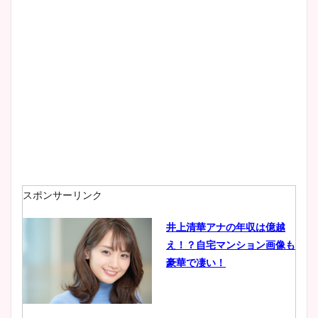
スポンサーリンク
井上清華アナの年収は億越
え！？自宅マンション画像も
豪華で凄い！