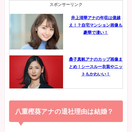
肉も凄い！
スポンサーリンク
井上清華アナの年収は億越
え！？自宅マンション画像も
鈴木唯の太ってた時の体重が
豪華で凄い！
ヤバすぎww原因や痩せたダ
イエット方は？昔と現在を画
像比較！
桑子真帆アナのカップ画像ま
とめ！シースルー衣装やニッ
豊島実季アナのカップ画像ま
トもかわいい！
とめ！美脚や水着姿に年齢も
調査！
小室瑛莉子のカップ画像まと
め！足が美脚でニット衣装も
八重樫葵アナの退社理由は結婚？
宇賀神メグアナのニット画像
かわいい！
まとめ！足も美脚でカップも
凄い！