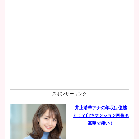
スポンサーリンク
井上清華アナの年収は億越
え！？自宅マンション画像も
豪華で凄い！