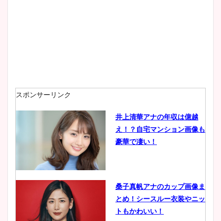
プ画像まとめ！同期や実家に
wikiプロフも！
安藤萌々アナのカップ画像や
ニット衣装まとめ！美足の筋
肉も凄い！
スポンサーリンク
井上清華アナの年収は億越
え！？自宅マンション画像も
鈴木唯の太ってた時の体重が
豪華で凄い！
ヤバすぎww原因や痩せたダ
イエット方は？昔と現在を画
像比較！
桑子真帆アナのカップ画像ま
とめ！シースルー衣装やニッ
豊島実季アナのカップ画像ま
トもかわいい！
とめ！美脚や水着姿に年齢も