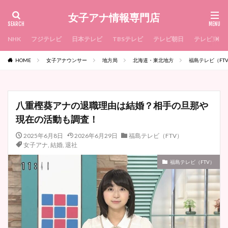
女子アナ情報専門店
NHK
フジテレビ
日本テレビ
TBSテレビ
テレビ朝日
テレビ東京
HOME
女子アナウンサー
地方局
北海道・東北地方
福島テレビ（FT
八重樫葵アナの退職理由は結婚？相手の旦那や
現在の活動も調査！
2025年6月8日
2026年6月29日
福島テレビ（FTV）
女子アナ
,
結婚
,
退社
福島テレビ（FTV）