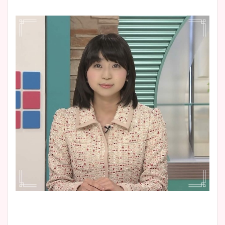
清水麻椰アナのかわいい画
像！身長やカップ、同期や
池谷実悠アナのメガネ画像が
wikiプロフもチェック！
かわいい！カップや水着姿も
まとめた！
大家彩香アナのかわいいカッ
プ画像まとめ！同期や実家に
wikiプロフも！
安藤萌々アナのカップ画像や
ニット衣装まとめ！美足の筋
肉も凄い！