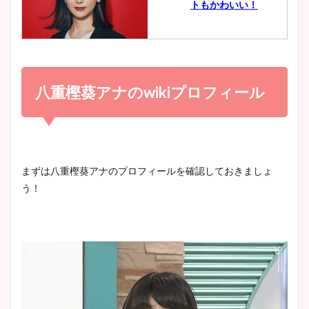
トもかわいい！
とめ！美脚や水着姿に年齢も
調査！
小室瑛莉子のカップ画像まと
め！足が美脚でニット衣装も
八重樫葵アナのwikiプロフィール
宇賀神メグアナのニット画像
かわいい！
まとめ！足も美脚でカップも
凄い！
清水麻椰アナのかわいい画
まずは八重樫葵アナのプロフィールを確認しておきましょ
像！身長やカップ、同期や
う！
池谷実悠アナのメガネ画像が
wikiプロフもチェック！
かわいい！カップや水着姿も
まとめた！
大家彩香アナのかわいいカッ
プ画像まとめ！同期や実家に
wikiプロフも！