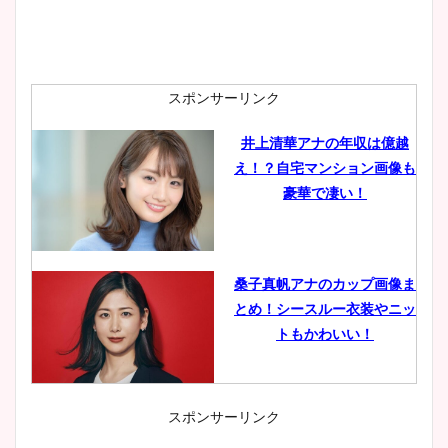
スポンサーリンク
井上清華アナの年収は億越
え！？自宅マンション画像も
豪華で凄い！
桑子真帆アナのカップ画像ま
とめ！シースルー衣装やニッ
トもかわいい！
スポンサーリンク
小室瑛莉子のカップ画像まと