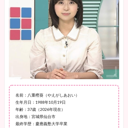
安藤萌々アナのカップ画像や
ニット衣装まとめ！美足の筋
肉も凄い！
鈴木唯の太ってた時の体重が
ヤバすぎww原因や痩せたダ
イエット方は？昔と現在を画
像比較！
名前：八重樫葵（やえがしあおい）
豊島実季アナのカップ画像ま
生年月日：1988年10月19日
とめ！美脚や水着姿に年齢も
年齢：37歳（2026年現在）
調査！
出身地：宮城県仙台市
最終学歴：慶應義塾大学卒業