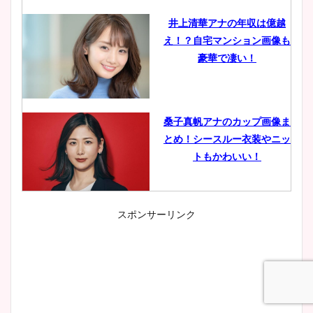
井上清華アナの年収は億越
え！？自宅マンション画像も
豪華で凄い！
桑子真帆アナのカップ画像ま
とめ！シースルー衣装やニッ
トもかわいい！
スポンサーリンク
小室瑛莉子のカップ画像まと
め！足が美脚でニット衣装も
かわいい！