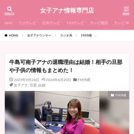
女子アナ情報専門店
NHK
フジテレビ
日本テレビ
TBSテレビ
テレビ朝日
テレビ東京
HOME
女子アナウンサー
ラジオ局
FM沖縄
牛島可南子アナの退職理由は結婚！相手の旦那
や子供の情報もまとめた！
2025年9月26日
2026年6月20日
FM沖縄
女子アナ
,
旦那
,
結婚
FM沖縄