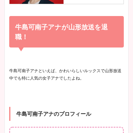
小室瑛莉子のカップ画像まと
め！足が美脚でニット衣装も
牛島可南子アナが山形放送を退
宇賀神メグアナのニット画像
かわいい！
まとめ！足も美脚でカップも
職！
凄い！
清水麻椰アナのかわいい画
像！身長やカップ、同期や
池谷実悠アナのメガネ画像が
牛島可南子アナといえば、かわいらしいルックスで山形放送
wikiプロフもチェック！
かわいい！カップや水着姿も
中でも特に人気の女子アナでしたよね。
まとめた！
大家彩香アナのかわいいカッ
プ画像まとめ！同期や実家に
牛島可南子アナのプロフィール
wikiプロフも！