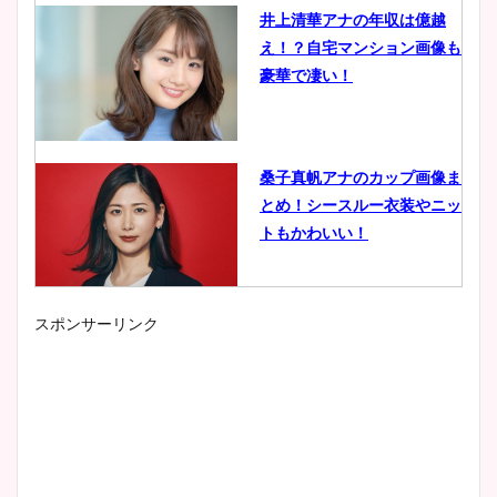
井上清華アナの年収は億越
え！？自宅マンション画像も
豪華で凄い！
桑子真帆アナのカップ画像ま
とめ！シースルー衣装やニッ
トもかわいい！
スポンサーリンク
小室瑛莉子のカップ画像まと
め！足が美脚でニット衣装も
かわいい！
清水麻椰アナのかわいい画