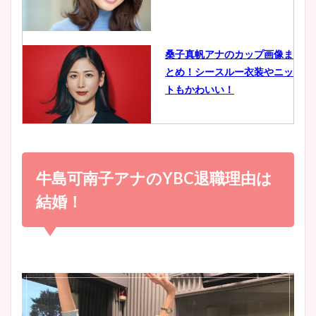
イエット方は？昔と現在を画
像比較！
桑子真帆アナのカップ画像ま
とめ！シースルー衣装やニッ
豊島実季アナのカップ画像ま
トもかわいい！
とめ！美脚や水着姿に年齢も
調査！
小室瑛莉子のカップ画像まと
め！足が美脚でニット衣装も
牛島可南子アナのYBC退職理由は
宇賀神メグアナのニット画像
かわいい！
まとめ！足も美脚でカップも
結婚！
凄い！
清水麻椰アナのかわいい画
像！身長やカップ、同期や
池谷実悠アナのメガネ画像が
wikiプロフもチェック！
かわいい！カップや水着姿も
まとめた！