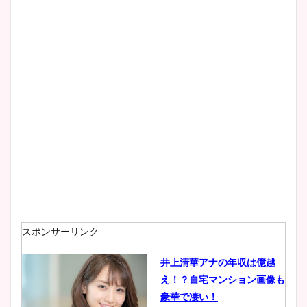
像！身長やカップ、同期や
wikiプロフもチェック！
大家彩香アナのかわいいカッ
プ画像まとめ！同期や実家に
wikiプロフも！
安藤萌々アナのカップ画像や
ニット衣装まとめ！美足の筋
肉も凄い！
スポンサーリンク
井上清華アナの年収は億越
え！？自宅マンション画像も
鈴木唯の太ってた時の体重が
豪華で凄い！
ヤバすぎww原因や痩せたダ