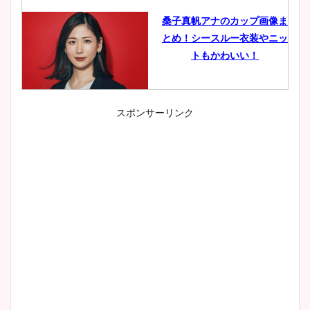
桑子真帆アナのカップ画像ま
とめ！シースルー衣装やニッ
トもかわいい！
スポンサーリンク
小室瑛莉子のカップ画像まと
め！足が美脚でニット衣装も
かわいい！
清水麻椰アナのかわいい画
像！身長やカップ、同期や
wikiプロフもチェック！