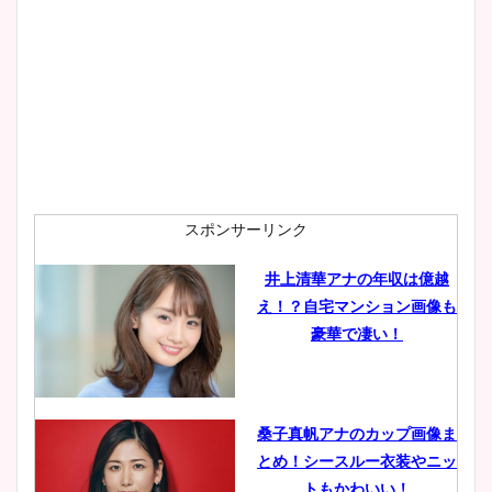
大家彩香アナのかわいいカッ
プ画像まとめ！同期や実家に
wikiプロフも！
安藤萌々アナのカップ画像や
ニット衣装まとめ！美足の筋
肉も凄い！
スポンサーリンク
井上清華アナの年収は億越
え！？自宅マンション画像も
鈴木唯の太ってた時の体重が
豪華で凄い！
ヤバすぎww原因や痩せたダ
イエット方は？昔と現在を画
像比較！
桑子真帆アナのカップ画像ま
とめ！シースルー衣装やニッ
豊島実季アナのカップ画像ま
トもかわいい！