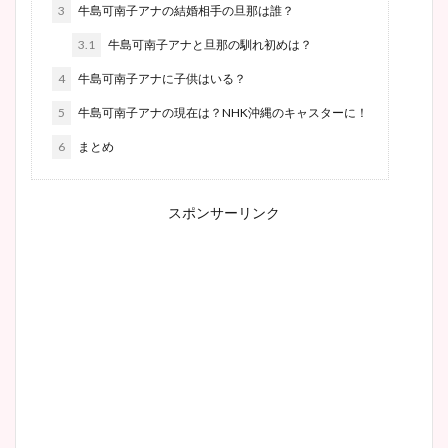
3
牛島可南子アナの結婚相手の旦那は誰？
3.1
牛島可南子アナと旦那の馴れ初めは？
4
牛島可南子アナに子供はいる？
5
牛島可南子アナの現在は？NHK沖縄のキャスターに！
6
まとめ
スポンサーリンク