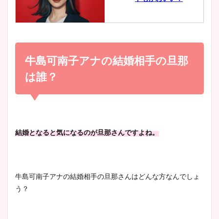
とめ！美脚や水着姿に年齢も
調査！
小室瑛莉子のカップ画像まと
め！足が美脚でニット衣装も
牛島可南子アナの結婚相手の旦那
宇賀神メグアナのニット画像
かわいい！
まとめ！足も美脚でカップも
は誰？
凄い！
清水麻椰アナのかわいい画
像！身長やカップ、同期や
池谷実悠アナのメガネ画像が
結婚となると気になるのが旦那さんですよね。
wikiプロフもチェック！
かわいい！カップや水着姿も
まとめた！
牛島可南子アナの結婚相手の旦那さんはどんな方なんでしょ
大家彩香アナのかわいいカッ
う？
プ画像まとめ！同期や実家に
wikiプロフも！