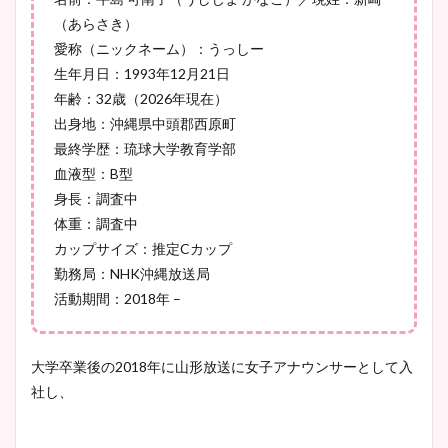
宇賀神メグアナのニット画像
（あらさき）
まとめ！足も美脚でカップも
愛称（ニックネーム）：うっしー
凄い！
生年月日：1993年12月21日
年齢：32歳（2026年現在）
出身地：沖縄県中頭郡西原町
最終学歴：琉球大学教育学部
池谷実悠アナのメガネ画像が
血液型：B型
かわいい！カップや水着姿も
身長：調査中
まとめた！
体重：調査中
カップサイズ：推定Cカップ
勤務局：NHK沖縄放送局
活動期間：2018年 –
大学卒業後の2018年に山形放送に女子アナウンサーとして入
社し、