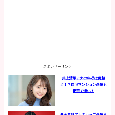
スポンサーリンク
井上清華アナの年収は億越
え！？自宅マンション画像も
豪華で凄い！
桑子真帆アナのカップ画像ま