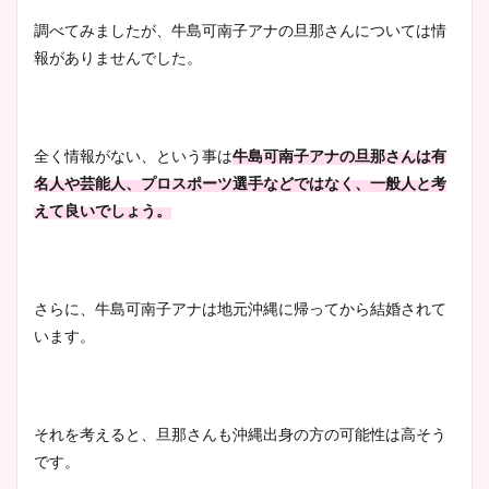
調べてみましたが、牛島可南子アナの旦那さんについては情
報がありませんでした。
安藤萌々アナのカップ画像や
ニット衣装まとめ！美足の筋
肉も凄い！
全く情報がない、という事は
牛島可南子アナの旦那さんは有
名人や芸能人、プロスポーツ選手などではなく、一般人と考
えて良いでしょう。
鈴木唯の太ってた時の体重が
ヤバすぎww原因や痩せたダ
イエット方は？昔と現在を画
像比較！
さらに、牛島可南子アナは地元沖縄に帰ってから結婚されて
います。
豊島実季アナのカップ画像ま
とめ！美脚や水着姿に年齢も
調査！
それを考えると、旦那さんも沖縄出身の方の可能性は高そう
です。