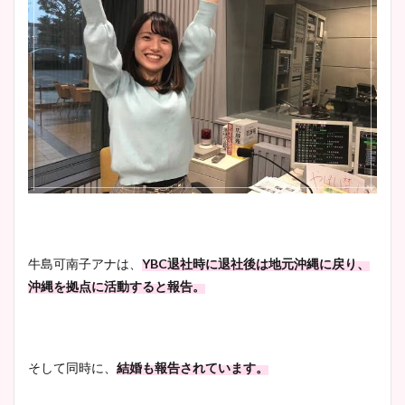
大家彩香アナのかわいいカッ
プ画像まとめ！同期や実家に
wikiプロフも！
安藤萌々アナのカップ画像や
ニット衣装まとめ！美足の筋
肉も凄い！
牛島可南子アナは、
YBC退社時に退社後は地元沖縄に戻り、
沖縄を拠点に活動すると報告。
鈴木唯の太ってた時の体重が
ヤバすぎww原因や痩せたダ
イエット方は？昔と現在を画
そして同時に、
結婚も報告されています。
像比較！