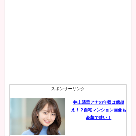
スポンサーリンク
井上清華アナの年収は億越
え！？自宅マンション画像も
豪華で凄い！