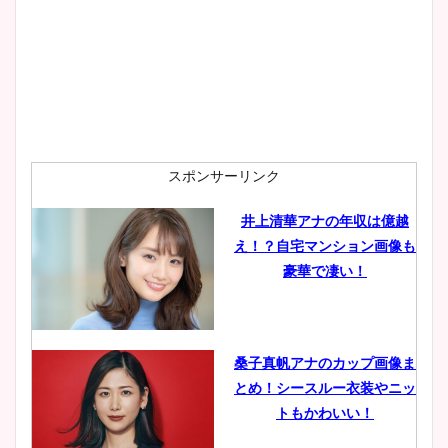
wikiプロフも！
安藤萌々アナのカップ画像や
ニット衣装まとめ！美足の筋
肉も凄い！
スポンサーリンク
井上清華アナの年収は億越
え！？自宅マンション画像も
鈴木唯の太ってた時の体重が
豪華で凄い！
ヤバすぎww原因や痩せたダ
イエット方は？昔と現在を画
像比較！
桑子真帆アナのカップ画像ま
とめ！シースルー衣装やニッ
豊島実季アナのカップ画像ま
トもかわいい！
とめ！美脚や水着姿に年齢も
調査！