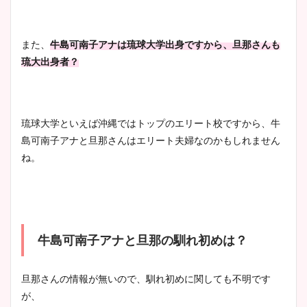
宇賀神メグアナのニット画像
また、
牛島可南子アナは琉球大学出身ですから、旦那さんも
まとめ！足も美脚でカップも
琉大出身者？
凄い！
琉球大学といえば沖縄ではトップのエリート校ですから、牛
池谷実悠アナのメガネ画像が
島可南子アナと旦那さんはエリート夫婦なのかもしれません
かわいい！カップや水着姿も
ね。
まとめた！
牛島可南子アナと旦那の馴れ初めは？
旦那さんの情報が無いので、馴れ初めに関しても不明です
が、