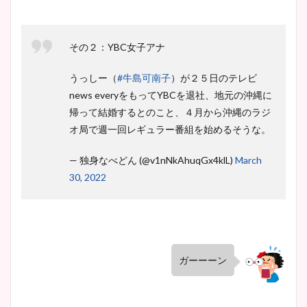
豊島実季アナのカップ画像ま
とめ！美脚や水着姿に年齢も
その２：YBC女子アナ
調査！
うっしー（
#牛島可南子
）が２５日のテレビ
news everyをもってYBCを退社、地元の沖縄に
帰って結婚するとのこと、４月から沖縄のラジ
宇賀神メグアナのニット画像
オ局で週一回レギュラー番組を始めるそうな。
まとめ！足も美脚でカップも
凄い！
— 独身なべどん (@v1nNkAhuqGx4klL)
March
30, 2022
池谷実悠アナのメガネ画像が
かわいい！カップや水着姿も
まとめた！
ガーーーン