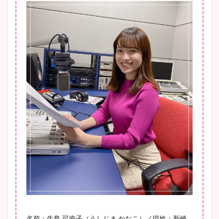
安藤萌々アナのカップ画像や
ニット衣装まとめ！美足の筋
肉も凄い！
鈴木唯の太ってた時の体重が
ヤバすぎww原因や痩せたダ
イエット方は？昔と現在を画
像比較！
豊島実季アナのカップ画像ま
とめ！美脚や水着姿に年齢も
調査！
名前：牛島 可南子（うしじま かなこ）／現姓：新崎