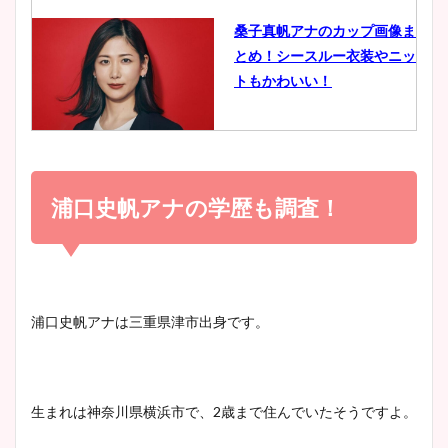
桑子真帆アナのカップ画像ま
とめ！シースルー衣装やニッ
豊島実季アナのカップ画像ま
トもかわいい！
とめ！美脚や水着姿に年齢も
調査！
小室瑛莉子のカップ画像まと
め！足が美脚でニット衣装も
浦口史帆アナの学歴も調査！
宇賀神メグアナのニット画像
かわいい！
まとめ！足も美脚でカップも
凄い！
清水麻椰アナのかわいい画
浦口史帆アナは三重県津市出身です。
像！身長やカップ、同期や
池谷実悠アナのメガネ画像が
wikiプロフもチェック！
かわいい！カップや水着姿も
まとめた！
生まれは神奈川県横浜市で、2歳まで住んでいたそうですよ。