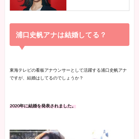
調査！
小室瑛莉子のカップ画像まと
め！足が美脚でニット衣装も
浦口史帆アナは結婚してる？
宇賀神メグアナのニット画像
かわいい！
まとめ！足も美脚でカップも
凄い！
清水麻椰アナのかわいい画
東海テレビの看板アナウンサーとして活躍する浦口史帆アナ
像！身長やカップ、同期や
ですが、結婚はしてるのでしょうか？
池谷実悠アナのメガネ画像が
wikiプロフもチェック！
かわいい！カップや水着姿も
まとめた！
2020年に結婚を発表されました。
大家彩香アナのかわいいカッ
プ画像まとめ！同期や実家に
wikiプロフも！