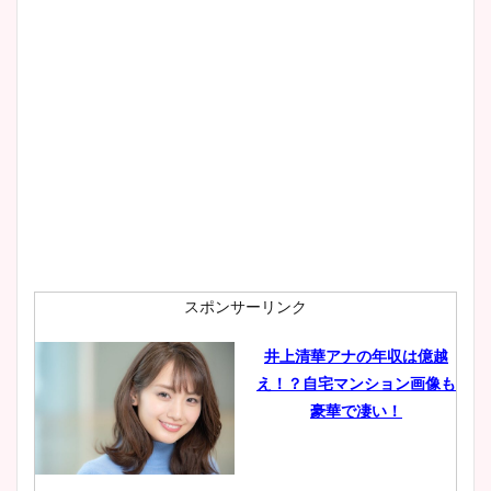
スポンサーリンク
井上清華アナの年収は億越
え！？自宅マンション画像も
豪華で凄い！