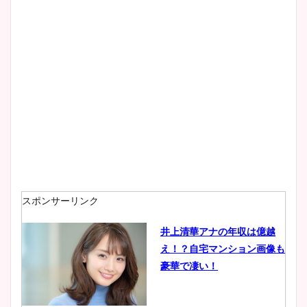
大家彩香アナのかわいいカッ
プ画像まとめ！同期や実家に
wikiプロフも！
安藤萌々アナのカップ画像や
ニット衣装まとめ！美足の筋
肉も凄い！
スポンサーリンク
井上清華アナの年収は億越
え！？自宅マンション画像も
鈴木唯の太ってた時の体重が
豪華で凄い！
ヤバすぎww原因や痩せたダ
イエット方は？昔と現在を画
像比較！