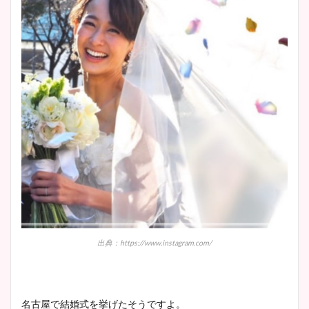
安藤萌々アナのカップ画像や
ニット衣装まとめ！美足の筋
肉も凄い！
鈴木唯の太ってた時の体重が
ヤバすぎww原因や痩せたダ
イエット方は？昔と現在を画
像比較！
豊島実季アナのカップ画像ま
出典：https://www.instagram.com/
とめ！美脚や水着姿に年齢も
調査！
名古屋で結婚式を挙げたそうですよ。