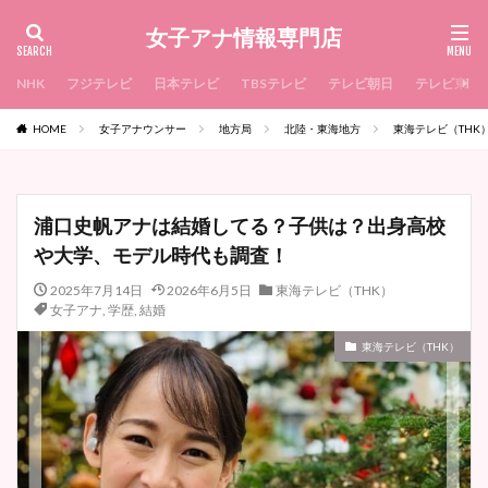
女子アナ情報専門店
NHK
フジテレビ
日本テレビ
TBSテレビ
テレビ朝日
テレビ東京
HOME
女子アナウンサー
地方局
北陸・東海地方
東海テレビ（THK
浦口史帆アナは結婚してる？子供は？出身高校
や大学、モデル時代も調査！
2025年7月14日
2026年6月5日
東海テレビ（THK）
女子アナ
,
学歴
,
結婚
東海テレビ（THK）