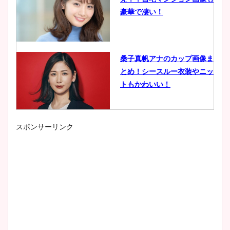
豪華で凄い！
桑子真帆アナのカップ画像ま
とめ！シースルー衣装やニッ
トもかわいい！
スポンサーリンク
小室瑛莉子のカップ画像まと
め！足が美脚でニット衣装も
かわいい！
清水麻椰アナのかわいい画
像！身長やカップ、同期や
wikiプロフもチェック！