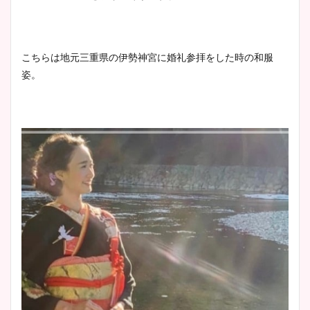
宇賀神メグアナのニット画像
まとめ！足も美脚でカップも
凄い！
こちらは地元三重県の伊勢神宮に婚礼参拝をした時の和服
姿。
池谷実悠アナのメガネ画像が
かわいい！カップや水着姿も
まとめた！