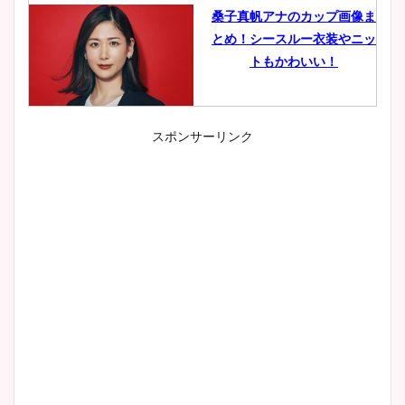
桑子真帆アナのカップ画像ま
とめ！シースルー衣装やニッ
トもかわいい！
スポンサーリンク
小室瑛莉子のカップ画像まと
め！足が美脚でニット衣装も
かわいい！
清水麻椰アナのかわいい画
像！身長やカップ、同期や
wikiプロフもチェック！
大家彩香アナのかわいいカッ