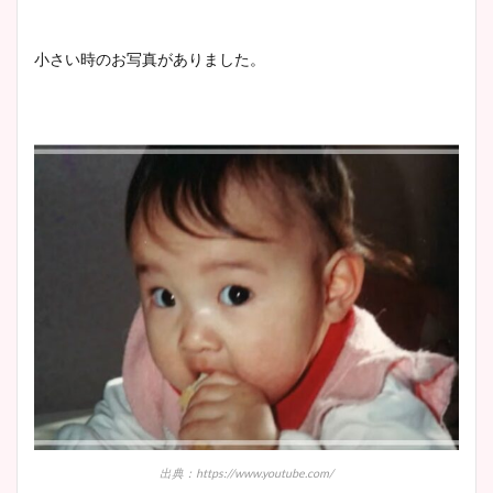
大家彩香アナのかわいいカッ
プ画像まとめ！同期や実家に
小さい時のお写真がありました。
wikiプロフも！
安藤萌々アナのカップ画像や
ニット衣装まとめ！美足の筋
肉も凄い！
鈴木唯の太ってた時の体重が
ヤバすぎww原因や痩せたダ
イエット方は？昔と現在を画
像比較！
豊島実季アナのカップ画像ま
出典：https://www.youtube.com/