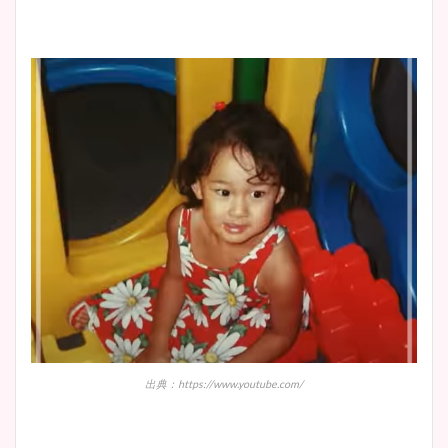
とめ！美脚や水着姿に年齢も
調査！
宇賀神メグアナのニット画像
まとめ！足も美脚でカップも
凄い！
池谷実悠アナのメガネ画像が
かわいい！カップや水着姿も
まとめた！
出典：https://www.youtube.com/