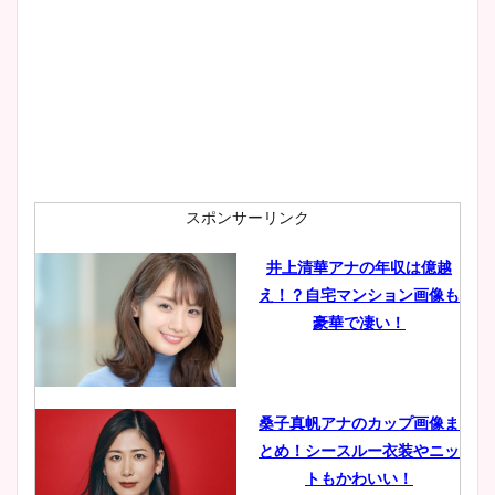
プ画像まとめ！同期や実家に
wikiプロフも！
安藤萌々アナのカップ画像や
ニット衣装まとめ！美足の筋
肉も凄い！
スポンサーリンク
井上清華アナの年収は億越
え！？自宅マンション画像も
鈴木唯の太ってた時の体重が
豪華で凄い！
ヤバすぎww原因や痩せたダ
イエット方は？昔と現在を画
像比較！
桑子真帆アナのカップ画像ま
とめ！シースルー衣装やニッ
豊島実季アナのカップ画像ま
トもかわいい！
とめ！美脚や水着姿に年齢も