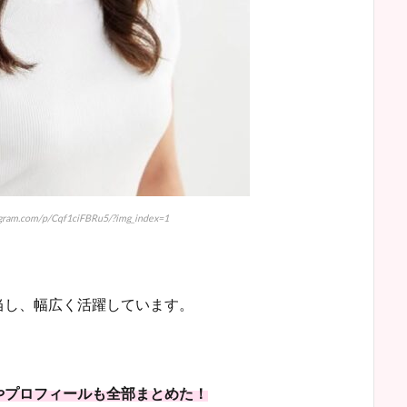
ram.com/p/Cqf1ciFBRu5/?img_index=1
当し、幅広く活躍しています。
やプロフィールも全部まとめた！