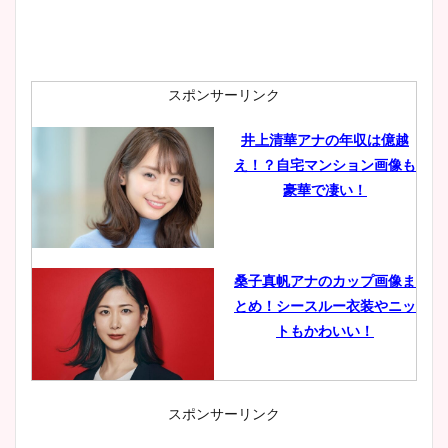
スポンサーリンク
井上清華アナの年収は億越
え！？自宅マンション画像も
豪華で凄い！
桑子真帆アナのカップ画像ま
とめ！シースルー衣装やニッ
トもかわいい！
スポンサーリンク
小室瑛莉子のカップ画像まと
め！足が美脚でニット衣装も