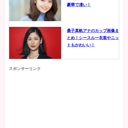
豪華で凄い！
桑子真帆アナのカップ画像ま
とめ！シースルー衣装やニッ
トもかわいい！
スポンサーリンク
小室瑛莉子のカップ画像まと
め！足が美脚でニット衣装も
かわいい！
清水麻椰アナのかわいい画
像！身長やカップ、同期や
wikiプロフもチェック！