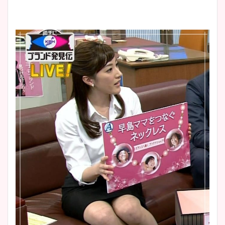
プ画像まとめ！同期や実家に
wikiプロフも！
安藤萌々アナのカップ画像や
ニット衣装まとめ！美足の筋
肉も凄い！
鈴木唯の太ってた時の体重が
ヤバすぎww原因や痩せたダ
イエット方は？昔と現在を画
像比較！
豊島実季アナのカップ画像ま