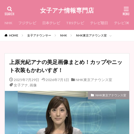
女子アナ情報専門店
NHK
フジテレビ
日本テレビ
TBSテレビ
テレビ朝日
テレビ東京
HOME
女子アナウンサー
NHK
NHK東京アナウンス室
上原光紀アナの美足画像まとめ！カップやニッ
ト衣装もかわいすぎ！
2025年7月29日
2026年7月1日
NHK東京アナウンス室
女子アナ
,
画像
NHK東京アナウンス室