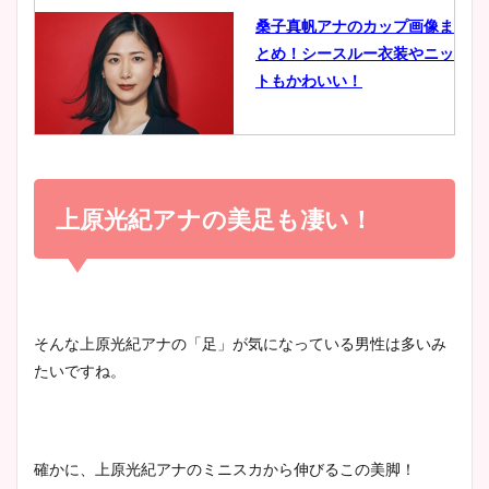
桑子真帆アナのカップ画像ま
とめ！シースルー衣装やニッ
豊島実季アナのカップ画像ま
トもかわいい！
とめ！美脚や水着姿に年齢も
調査！
小室瑛莉子のカップ画像まと
め！足が美脚でニット衣装も
上原光紀アナの美足も凄い！
宇賀神メグアナのニット画像
かわいい！
まとめ！足も美脚でカップも
凄い！
清水麻椰アナのかわいい画
そんな上原光紀アナの「足」が気になっている男性は多いみ
像！身長やカップ、同期や
たいですね。
池谷実悠アナのメガネ画像が
wikiプロフもチェック！
かわいい！カップや水着姿も
まとめた！
確かに、上原光紀アナのミニスカから伸びるこの美脚！
大家彩香アナのかわいいカッ