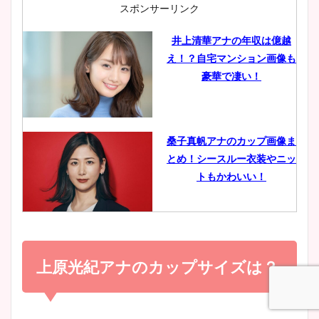
肉も凄い！
スポンサーリンク
井上清華アナの年収は億越
え！？自宅マンション画像も
鈴木唯の太ってた時の体重が
豪華で凄い！
ヤバすぎww原因や痩せたダ
イエット方は？昔と現在を画
像比較！
桑子真帆アナのカップ画像ま
とめ！シースルー衣装やニッ
豊島実季アナのカップ画像ま
トもかわいい！
とめ！美脚や水着姿に年齢も
調査！
小室瑛莉子のカップ画像まと
め！足が美脚でニット衣装も
上原光紀アナのカップサイズは？
宇賀神メグアナのニット画像
かわいい！
まとめ！足も美脚でカップも
凄い！