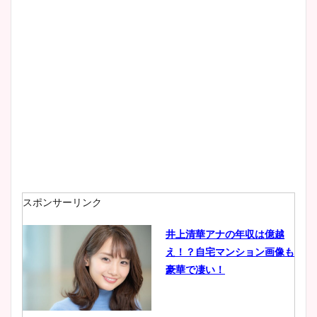
大家彩香アナのかわいいカッ
プ画像まとめ！同期や実家に
wikiプロフも！
安藤萌々アナのカップ画像や
ニット衣装まとめ！美足の筋
肉も凄い！
スポンサーリンク
井上清華アナの年収は億越
え！？自宅マンション画像も
鈴木唯の太ってた時の体重が
豪華で凄い！
ヤバすぎww原因や痩せたダ
イエット方は？昔と現在を画
像比較！