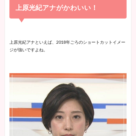
め！足が美脚でニット衣装も
上原光紀アナがかわいい！
宇賀神メグアナのニット画像
かわいい！
まとめ！足も美脚でカップも
凄い！
清水麻椰アナのかわいい画
上原光紀アナといえば、
2018
年ごろのショートカットイメー
像！身長やカップ、同期や
ジが強いですよね。
池谷実悠アナのメガネ画像が
wikiプロフもチェック！
かわいい！カップや水着姿も
まとめた！
大家彩香アナのかわいいカッ
プ画像まとめ！同期や実家に
wikiプロフも！
安藤萌々アナのカップ画像や
ニット衣装まとめ！美足の筋