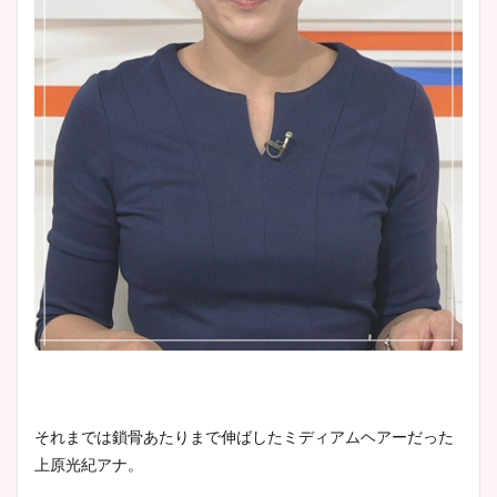
肉も凄い！
鈴木唯の太ってた時の体重が
ヤバすぎww原因や痩せたダ
イエット方は？昔と現在を画
像比較！
豊島実季アナのカップ画像ま
とめ！美脚や水着姿に年齢も
調査！
宇賀神メグアナのニット画像
それまでは鎖骨あたりまで伸ばしたミディアムヘアーだった
まとめ！足も美脚でカップも
上原光紀アナ。
凄い！