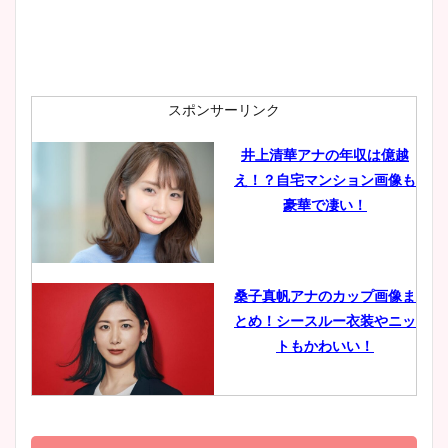
安藤萌々アナのカップ画像や
ニット衣装まとめ！美足の筋
肉も凄い！
スポンサーリンク
井上清華アナの年収は億越
え！？自宅マンション画像も
鈴木唯の太ってた時の体重が
豪華で凄い！
ヤバすぎww原因や痩せたダ
イエット方は？昔と現在を画
像比較！
桑子真帆アナのカップ画像ま
とめ！シースルー衣装やニッ
豊島実季アナのカップ画像ま
トもかわいい！
とめ！美脚や水着姿に年齢も
調査！
小室瑛莉子のカップ画像まと