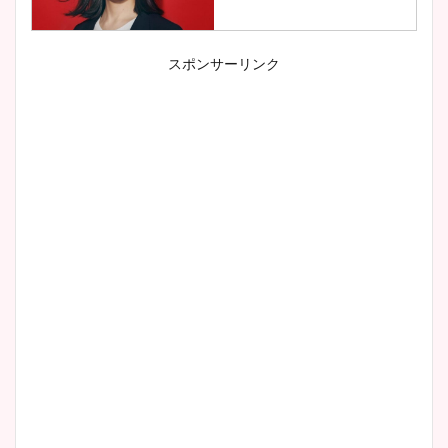
スポンサーリンク
小室瑛莉子のカップ画像まと
め！足が美脚でニット衣装も
かわいい！
清水麻椰アナのかわいい画
像！身長やカップ、同期や
wikiプロフもチェック！
大家彩香アナのかわいいカッ
プ画像まとめ！同期や実家に
wikiプロフも！