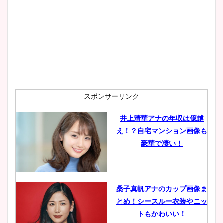
スポンサーリンク
井上清華アナの年収は億越
え！？自宅マンション画像も
豪華で凄い！
桑子真帆アナのカップ画像ま
とめ！シースルー衣装やニッ
トもかわいい！