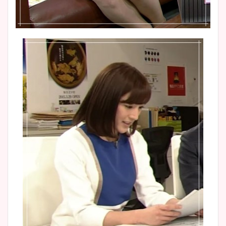
とめ！美脚や水着姿に年齢も
調査！
宇賀神メグアナのニット画像
まとめ！足も美脚でカップも
凄い！
池谷実悠アナのメガネ画像が
かわいい！カップや水着姿も
まとめた！