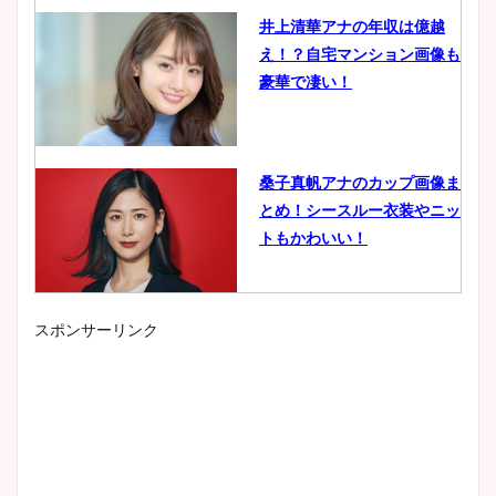
井上清華アナの年収は億越
え！？自宅マンション画像も
豪華で凄い！
桑子真帆アナのカップ画像ま
とめ！シースルー衣装やニッ
トもかわいい！
スポンサーリンク
小室瑛莉子のカップ画像まと
め！足が美脚でニット衣装も
かわいい！
清水麻椰アナのかわいい画