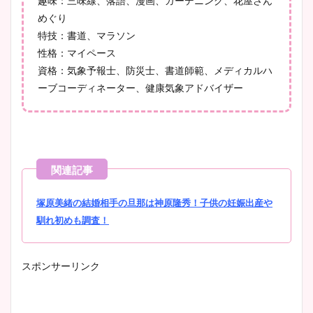
趣味：三味線、落語、漫画、ガーデニング、花屋さん
池谷実悠アナのメガネ画像が
めぐり
かわいい！カップや水着姿も
特技：書道、マラソン
まとめた！
性格：マイペース
資格：気象予報士、防災士、書道師範、メディカルハ
ーブコーディネーター、健康気象アドバイザー
塚原美緒の結婚相手の旦那は神原隆秀！子供の妊娠出産や
馴れ初めも調査！
スポンサーリンク