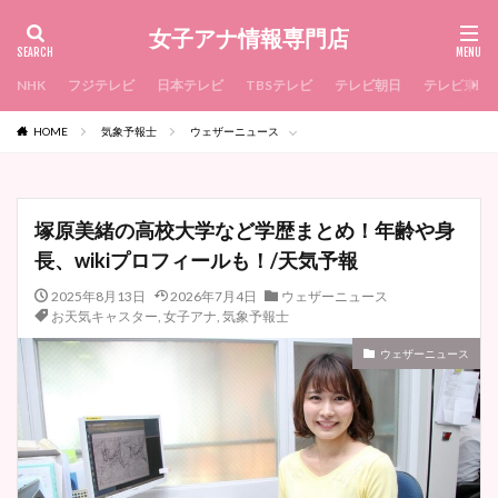
女子アナ情報専門店
NHK
フジテレビ
日本テレビ
TBSテレビ
テレビ朝日
テレビ東京
HOME
気象予報士
ウェザーニュース
塚原美緒の高校大学など学歴まとめ！年齢や身
長、wikiプロフィールも！/天気予報
2025年8月13日
2026年7月4日
ウェザーニュース
お天気キャスター
,
女子アナ
,
気象予報士
ウェザーニュース