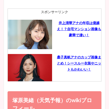
ニット衣装まとめ！美足の筋
肉も凄い！
スポンサーリンク
井上清華アナの年収は億越
え！？自宅マンション画像も
鈴木唯の太ってた時の体重が
豪華で凄い！
ヤバすぎww原因や痩せたダ
イエット方は？昔と現在を画
像比較！
桑子真帆アナのカップ画像ま
とめ！シースルー衣装やニッ
豊島実季アナのカップ画像ま
トもかわいい！
とめ！美脚や水着姿に年齢も
調査！
小室瑛莉子のカップ画像まと
め！足が美脚でニット衣装も
塚原美緒（天気予報）のwikiプロ
宇賀神メグアナのニット画像
かわいい！
まとめ！足も美脚でカップも
フィール