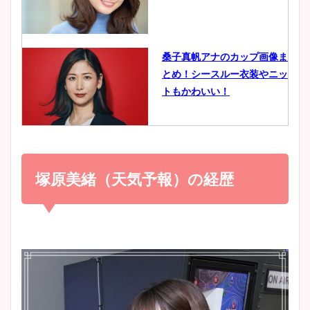
ヤバすぎww原因や痩せたダ
イエット方は？昔と現在を画
像比較！
桑子真帆アナのカップ画像ま
とめ！シースルー衣装やニッ
豊島実季アナのカップ画像ま
トもかわいい！
とめ！美脚や水着姿に年齢も
調査！
小室瑛莉子のカップ画像まと
め！足が美脚でニット衣装も
塚原美緒（天気予報）の経歴
宇賀神メグアナのニット画像
かわいい！
まとめ！足も美脚でカップも
凄い！
清水麻椰アナのかわいい画
像！身長やカップ、同期や
池谷実悠アナのメガネ画像が
wikiプロフもチェック！
かわいい！カップや水着姿も