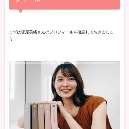
凄い！
清水麻椰アナのかわいい画
像！身長やカップ、同期や
池谷実悠アナのメガネ画像が
まずは塚原美緒さんのプロフィールを確認しておきましょ
wikiプロフもチェック！
かわいい！カップや水着姿も
う！
まとめた！
大家彩香アナのかわいいカッ
プ画像まとめ！同期や実家に
wikiプロフも！
安藤萌々アナのカップ画像や
ニット衣装まとめ！美足の筋
肉も凄い！