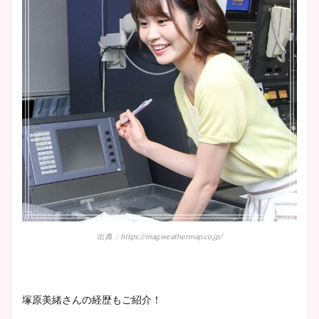
まとめた！
大家彩香アナのかわいいカッ
プ画像まとめ！同期や実家に
wikiプロフも！
安藤萌々アナのカップ画像や
ニット衣装まとめ！美足の筋
肉も凄い！
出典：https://mag.weathermap.co.jp/
鈴木唯の太ってた時の体重が
ヤバすぎww原因や痩せたダ
イエット方は？昔と現在を画
像比較！
塚原美緒さんの経歴もご紹介！