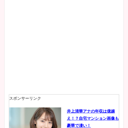
像！身長やカップ、同期や
wikiプロフもチェック！
大家彩香アナのかわいいカッ
プ画像まとめ！同期や実家に
wikiプロフも！
安藤萌々アナのカップ画像や
ニット衣装まとめ！美足の筋
肉も凄い！
スポンサーリンク
井上清華アナの年収は億越
え！？自宅マンション画像も
鈴木唯の太ってた時の体重が
豪華で凄い！