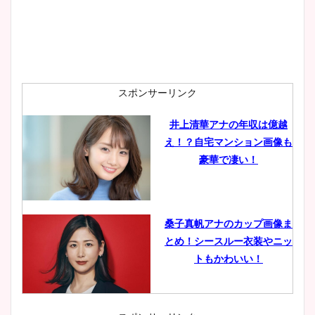
スポンサーリンク
井上清華アナの年収は億越
え！？自宅マンション画像も
豪華で凄い！
桑子真帆アナのカップ画像ま
とめ！シースルー衣装やニッ
トもかわいい！