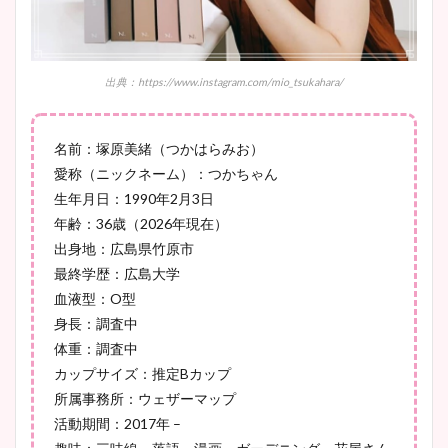
鈴木唯の太ってた時の体重が
ヤバすぎww原因や痩せたダ
出典：https://www.instagram.com/mio_tsukahara/
イエット方は？昔と現在を画
像比較！
名前：塚原美緒（つかはらみお）
愛称（ニックネーム）：つかちゃん
豊島実季アナのカップ画像ま
生年月日：1990年2月3日
とめ！美脚や水着姿に年齢も
年齢：36歳（2026年現在）
調査！
出身地：広島県竹原市
最終学歴：広島大学
血液型：O型
身長：調査中
宇賀神メグアナのニット画像
体重：調査中
まとめ！足も美脚でカップも
カップサイズ：推定Bカップ
凄い！
所属事務所：ウェザーマップ
活動期間：2017年 –