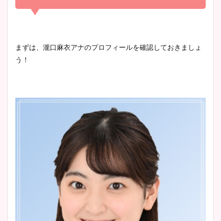
まとめ！足も美脚でカップも
凄い！
清水麻椰アナのかわいい画
まずは、瀧口麻衣アナのプロフィールを確認しておきましょ
像！身長やカップ、同期や
う！
池谷実悠アナのメガネ画像が
wikiプロフもチェック！
かわいい！カップや水着姿も
まとめた！
大家彩香アナのかわいいカッ
プ画像まとめ！同期や実家に
wikiプロフも！
安藤萌々アナのカップ画像や
ニット衣装まとめ！美足の筋
肉も凄い！