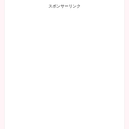
スポンサーリンク
小室瑛莉子のカップ画像まと
め！足が美脚でニット衣装も
かわいい！
清水麻椰アナのかわいい画
像！身長やカップ、同期や
wikiプロフもチェック！
大家彩香アナのかわいいカッ
プ画像まとめ！同期や実家に
wikiプロフも！