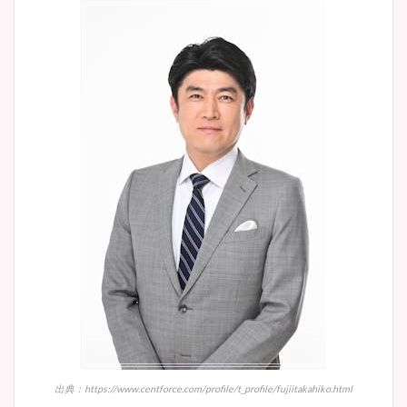
出典：https://www.centforce.com/profile/t_profile/fujiitakahiko.html