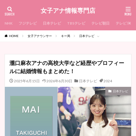
女子アナ情報専門店
NHK
フジテレビ
日本テレビ
TBSテレビ
テレビ朝日
テレビ東京
HOME
女子アナウンサー
キー局
日本テレビ
瀧口麻衣アナの高校大学など経歴やプロフィー
ルに結婚情報もまとめた！
2025年6月15日
2026年6月30日
日本テレビ
2024
日本テレビ