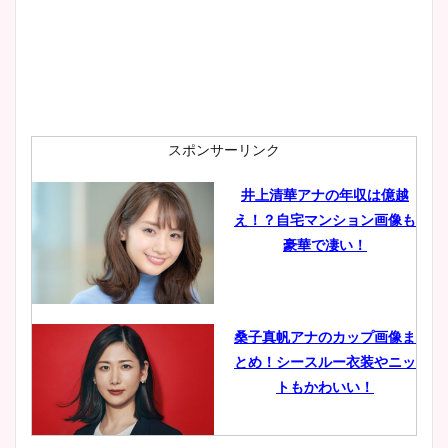
スポンサーリンク
井上清華アナの年収は億越
え！？自宅マンション画像も
豪華で凄い！
桑子真帆アナのカップ画像ま
とめ！シースルー衣装やニッ
トもかわいい！