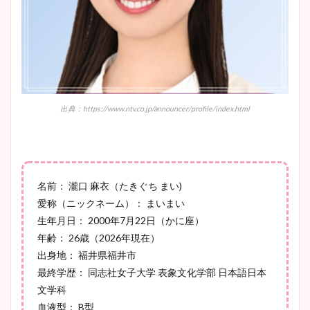
鈴木唯の太ってた時の体重が
ヤバすぎww原因や痩せたダ
イエット方は？昔と現在を画
像比較！
出典：https://www.ntv.co.jp/announcer/profile/index.html
豊島実季アナのカップ画像ま
とめ！美脚や水着姿に年齢も
調査！
名前： 瀧口 麻衣（たきぐち まい)
愛称（ニックネーム）： まいまい
生年月日： 2000年7月22日（かに座）
年齢： 26歳（2026年現在）
宇賀神メグアナのニット画像
出身地： 福井県福井市
まとめ！足も美脚でカップも
最終学歴： 同志社女子大学 表象文化学部 日本語日本
凄い！
文学科
血液型： B型