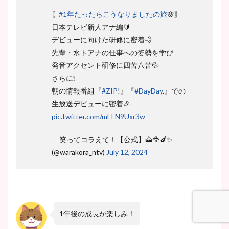
〖
#1年たったらこうなりましたの旅
🌸〗
日本テレビ新人アナ編🔰
デビューに向けた研修に密着💨
先輩・水トアナの仕事への姿勢を学び
発音アクセント研修に四苦八苦💦
さらに❕
朝の情報番組『
#ZIP
!』『
#DayDay
.』での
生放送デビューに密着🎉
pic.twitter.com/mEFN9Uxr3w
— 笑ってコラえて！【公式】🗻🦅🍆✨
(@warakora_ntv)
July 12, 2024
1年後の成長が楽しみ！