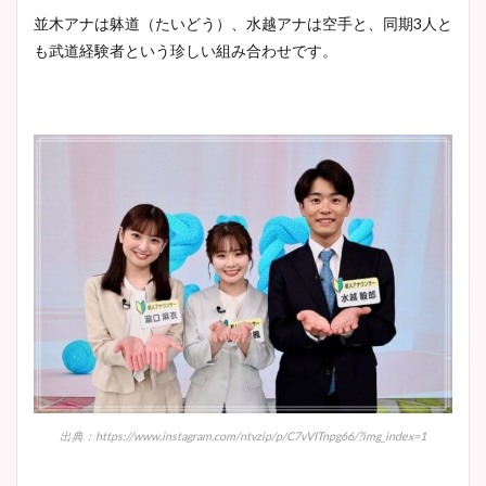
並木アナは躰道（たいどう）、水越アナは空手と、同期3人と
も武道経験者という珍しい組み合わせです。
出典：https://www.instagram.com/ntvzip/p/C7vVITnpg66/?img_index=1