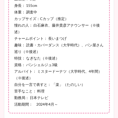
身長： 155cm
池谷実悠アナのメガネ画像が
体重： 調査中
かわいい！カップや水着姿も
カップサイズ：Cカップ（推定）
まとめた！
憧れの人： 白石麻衣、藤井貴彦アナウンサー（※後
述）
チャームポイント： 長いまつげ
趣味： 読書・カバーダンス（大学時代）、パン屋さん
巡り（※後述）
特技： なぎなた（※後述）
資格： パンシェルジュ3級
アルバイト： ミスタードーナツ（大学時代、4年間）
（※後述）
自分を一言で表すと： 「楽」（たのしい）
苦手なこと： 料理
勤務局： 日本テレビ
活動期間： 2024年4月～