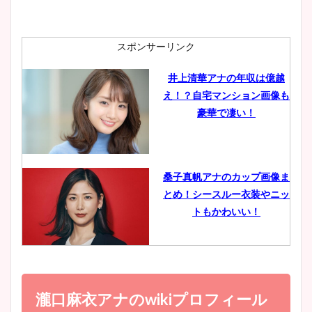
安藤萌々アナのカップ画像や
ニット衣装まとめ！美足の筋
肉も凄い！
スポンサーリンク
井上清華アナの年収は億越
え！？自宅マンション画像も
鈴木唯の太ってた時の体重が
豪華で凄い！
ヤバすぎww原因や痩せたダ
イエット方は？昔と現在を画
像比較！
桑子真帆アナのカップ画像ま
とめ！シースルー衣装やニッ
豊島実季アナのカップ画像ま
トもかわいい！
とめ！美脚や水着姿に年齢も
調査！
小室瑛莉子のカップ画像まと
め！足が美脚でニット衣装も
瀧口麻衣アナの
wiki
プロフィール
宇賀神メグアナのニット画像
かわいい！