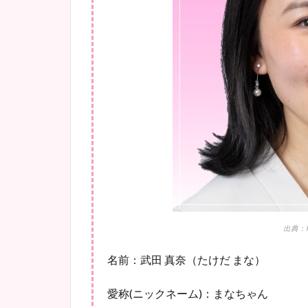
出典：htt
名前：武田 真奈（たけだ まな）
愛称(ニックネーム)：まなちゃん