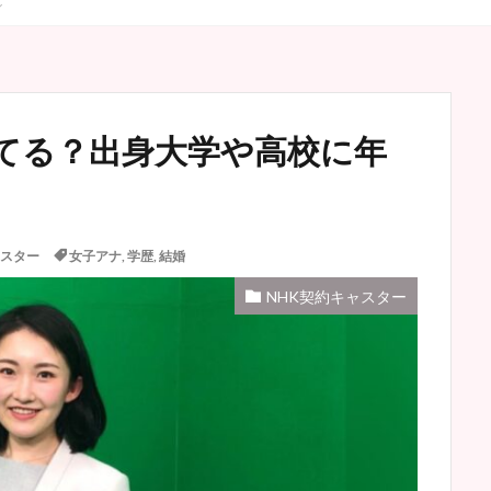
てる？出身大学や高校に年
ャスター
女子アナ
,
学歴
,
結婚
NHK契約キャスター