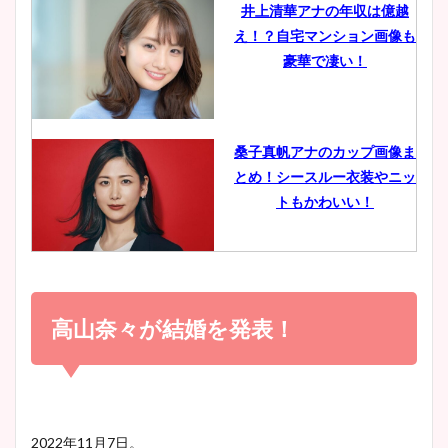
井上清華アナの年収は億越
え！？自宅マンション画像も
鈴木唯の太ってた時の体重が
豪華で凄い！
ヤバすぎww原因や痩せたダ
イエット方は？昔と現在を画
像比較！
桑子真帆アナのカップ画像ま
とめ！シースルー衣装やニッ
豊島実季アナのカップ画像ま
トもかわいい！
とめ！美脚や水着姿に年齢も
調査！
小室瑛莉子のカップ画像まと
め！足が美脚でニット衣装も
高山奈々が結婚を発表！
宇賀神メグアナのニット画像
かわいい！
まとめ！足も美脚でカップも
凄い！
清水麻椰アナのかわいい画
2022年11月7日。