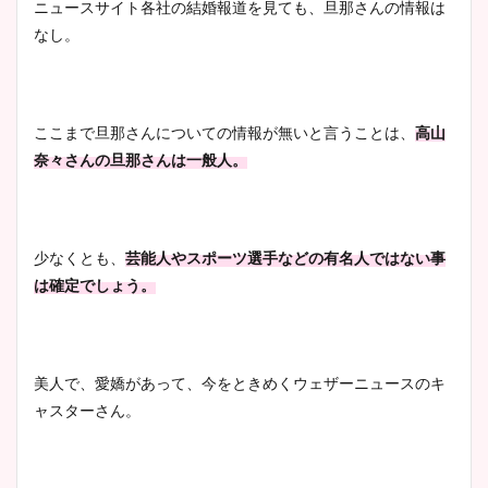
ニュースサイト各社の結婚報道を見ても、旦那さんの情報は
調査！
なし。
宇賀神メグアナのニット画像
ここまで旦那さんについての情報が無いと言うことは、
高山
まとめ！足も美脚でカップも
奈々さんの旦那さんは一般人。
凄い！
少なくとも、
芸能人やスポーツ選手などの有名人ではない事
池谷実悠アナのメガネ画像が
は確定でしょう。
かわいい！カップや水着姿も
まとめた！
美人で、愛嬌があって、今をときめくウェザーニュースのキ
ャスターさん。