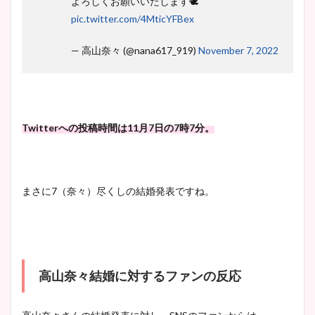
よろしくお願いいたします🕊
イエット方は？昔と現在を画
pic.twitter.com/4MticYFBex
像比較！
— 高山奈々 (@nana617_919)
November 7, 2022
豊島実季アナのカップ画像ま
とめ！美脚や水着姿に年齢も
調査！
Twitterへの投稿時間は11月7日の7時7分。
宇賀神メグアナのニット画像
まとめ！足も美脚でカップも
まさに7（奈々）尽くしの結婚発表ですね。
凄い！
池谷実悠アナのメガネ画像が
高山奈々結婚に対するファンの反応
かわいい！カップや水着姿も
まとめた！