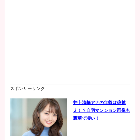
大家彩香アナのかわいいカッ
プ画像まとめ！同期や実家に
wikiプロフも！
安藤萌々アナのカップ画像や
ニット衣装まとめ！美足の筋
肉も凄い！
スポンサーリンク
井上清華アナの年収は億越
え！？自宅マンション画像も
鈴木唯の太ってた時の体重が
豪華で凄い！
ヤバすぎww原因や痩せたダ
イエット方は？昔と現在を画
像比較！