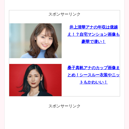
スポンサーリンク
井上清華アナの年収は億越
え！？自宅マンション画像も
豪華で凄い！
桑子真帆アナのカップ画像ま
とめ！シースルー衣装やニッ
トもかわいい！
スポンサーリンク
小室瑛莉子のカップ画像まと
め！足が美脚でニット衣装も
かわいい！