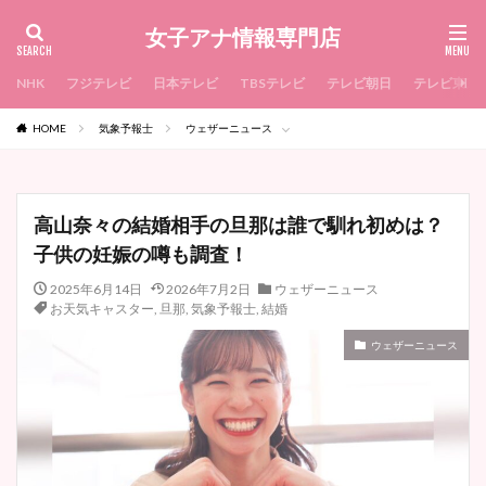
女子アナ情報専門店
NHK
フジテレビ
日本テレビ
TBSテレビ
テレビ朝日
テレビ東京
HOME
気象予報士
ウェザーニュース
高山奈々の結婚相手の旦那は誰で馴れ初めは？
子供の妊娠の噂も調査！
2025年6月14日
2026年7月2日
ウェザーニュース
お天気キャスター
,
旦那
,
気象予報士
,
結婚
ウェザーニュース