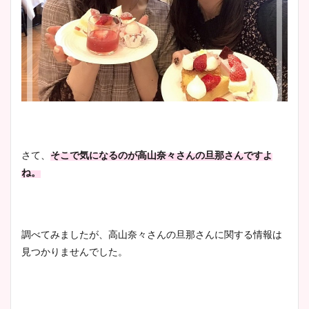
プ画像まとめ！同期や実家に
wikiプロフも！
安藤萌々アナのカップ画像や
ニット衣装まとめ！美足の筋
肉も凄い！
さて、
そこで気になるのが高山奈々さんの旦那さんですよ
ね。
鈴木唯の太ってた時の体重が
ヤバすぎww原因や痩せたダ
イエット方は？昔と現在を画
調べてみましたが、高山奈々さんの旦那さんに関する情報は
像比較！
見つかりませんでした。
豊島実季アナのカップ画像ま
とめ！美脚や水着姿に年齢も