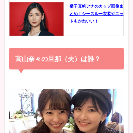
桑子真帆アナのカップ画像ま
とめ！シースルー衣装やニッ
豊島実季アナのカップ画像ま
トもかわいい！
とめ！美脚や水着姿に年齢も
調査！
小室瑛莉子のカップ画像まと
め！足が美脚でニット衣装も
高山奈々の旦那（夫）は誰？
宇賀神メグアナのニット画像
かわいい！
まとめ！足も美脚でカップも
凄い！
清水麻椰アナのかわいい画
像！身長やカップ、同期や
池谷実悠アナのメガネ画像が
wikiプロフもチェック！
かわいい！カップや水着姿も
まとめた！
大家彩香アナのかわいいカッ