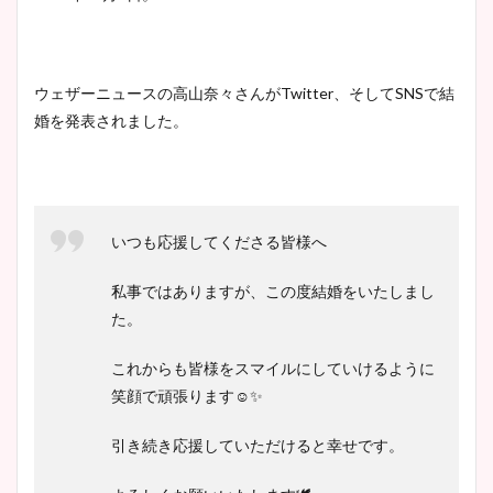
像！身長やカップ、同期や
池谷実悠アナのメガネ画像が
wikiプロフもチェック！
かわいい！カップや水着姿も
まとめた！
ウェザーニュースの高山奈々さんがTwitter、そしてSNSで結
婚を発表されました。
大家彩香アナのかわいいカッ
プ画像まとめ！同期や実家に
wikiプロフも！
いつも応援してくださる皆様へ
私事ではありますが、この度結婚をいたしまし
安藤萌々アナのカップ画像や
た。
ニット衣装まとめ！美足の筋
肉も凄い！
これからも皆様をスマイルにしていけるように
笑顔で頑張ります☺️✨
引き続き応援していただけると幸せです。
鈴木唯の太ってた時の体重が
ヤバすぎww原因や痩せたダ