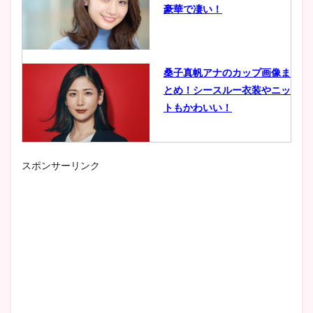
豪華で凄い！
桑子真帆アナのカップ画像ま
とめ！シースルー衣装やニッ
トもかわいい！
スポンサーリンク
小室瑛莉子のカップ画像まと
め！足が美脚でニット衣装も
かわいい！
清水麻椰アナのかわいい画
像！身長やカップ、同期や
wikiプロフもチェック！