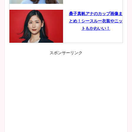
桑子真帆アナのカップ画像ま
とめ！シースルー衣装やニッ
トもかわいい！
スポンサーリンク
小室瑛莉子のカップ画像まと
め！足が美脚でニット衣装も
かわいい！
清水麻椰アナのかわいい画
像！身長やカップ、同期や
wikiプロフもチェック！