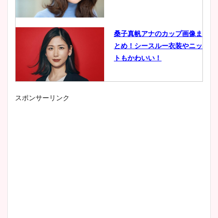
桑子真帆アナのカップ画像ま
とめ！シースルー衣装やニッ
トもかわいい！
スポンサーリンク
小室瑛莉子のカップ画像まと
め！足が美脚でニット衣装も
かわいい！
清水麻椰アナのかわいい画
像！身長やカップ、同期や
wikiプロフもチェック！