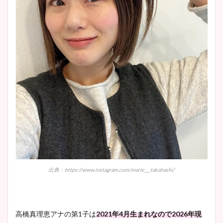
wikiプロフも！
安藤萌々アナのカップ画像や
ニット衣装まとめ！美足の筋
肉も凄い！
鈴木唯の太ってた時の体重が
ヤバすぎww原因や痩せたダ
イエット方は？昔と現在を画
像比較！
出典：https://www.instagram.com/marie___takahashi/
豊島実季アナのカップ画像ま
とめ！美脚や水着姿に年齢も
高橋真理恵アナの第1子は
2021年4月生まれなので2026年現
調査！