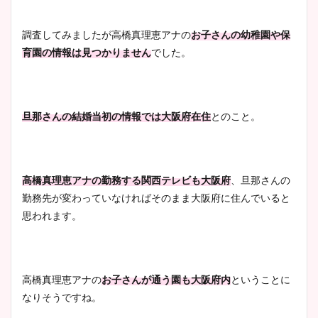
調査してみましたが高橋真理恵アナの
お子さんの幼稚園や保
宇賀神メグアナのニット画像
育園の情報は見つかりません
でした。
まとめ！足も美脚でカップも
凄い！
旦那さんの結婚当初の情報では大阪府在住
とのこと。
池谷実悠アナのメガネ画像が
かわいい！カップや水着姿も
まとめた！
高橋真理恵アナの勤務する関西テレビも大阪府
、旦那さんの
勤務先が変わっていなければそのまま大阪府に住んでいると
思われます。
高橋真理恵アナの
お子さんが通う園も大阪府内
ということに
なりそうですね。