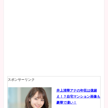
スポンサーリンク
井上清華アナの年収は億越
え！？自宅マンション画像も
豪華で凄い！