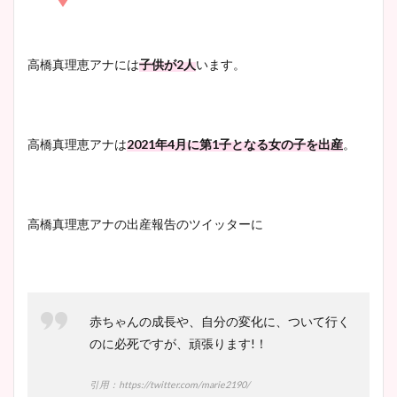
凄い！
清水麻椰アナのかわいい画
高橋真理恵アナには
子供が2人
います。
像！身長やカップ、同期や
池谷実悠アナのメガネ画像が
wikiプロフもチェック！
かわいい！カップや水着姿も
まとめた！
高橋真理恵アナは
2021年4月に第1子となる女の子を出産
。
大家彩香アナのかわいいカッ
プ画像まとめ！同期や実家に
高橋真理恵アナの出産報告のツイッターに
wikiプロフも！
安藤萌々アナのカップ画像や
赤ちゃんの成長や、自分の変化に、ついて行く
ニット衣装まとめ！美足の筋
のに必死ですが、頑張ります!！
肉も凄い！
引用：https://twitter.com/marie2190/