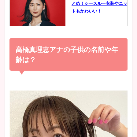
とめ！シースルー衣装やニッ
豊島実季アナのカップ画像ま
トもかわいい！
とめ！美脚や水着姿に年齢も
調査！
小室瑛莉子のカップ画像まと
め！足が美脚でニット衣装も
高橋真理恵アナの子供の名前や年
宇賀神メグアナのニット画像
かわいい！
まとめ！足も美脚でカップも
齢は？
凄い！
清水麻椰アナのかわいい画
像！身長やカップ、同期や
池谷実悠アナのメガネ画像が
wikiプロフもチェック！
かわいい！カップや水着姿も
まとめた！
大家彩香アナのかわいいカッ
プ画像まとめ！同期や実家に