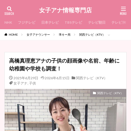
女子アナ情報専門店
NHK
フジテレビ
日本テレビ
TBSテレビ
テレビ朝日
テレビ東京
HOME
女子アナウンサー
準キー局
関西テレビ（KTV）
高橋真理恵アナの子供の顔画像や名前、年齢に
幼稚園や学校も調査！
2025年6月29日
2026年6月15日
関西テレビ（KTV）
女子アナ
,
子供
関西テレビ（KTV）