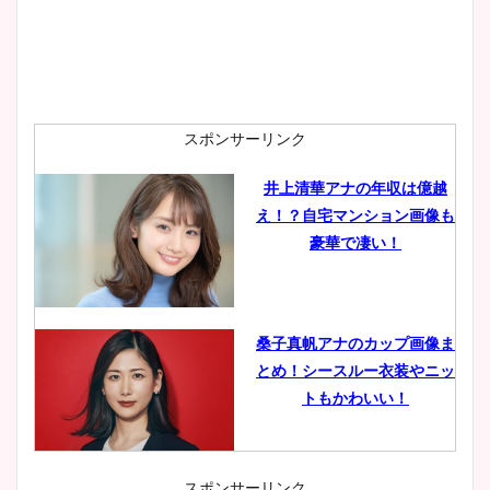
スポンサーリンク
井上清華アナの年収は億越
え！？自宅マンション画像も
豪華で凄い！
桑子真帆アナのカップ画像ま
とめ！シースルー衣装やニッ
トもかわいい！
スポンサーリンク