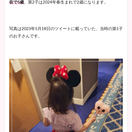
在で5歳
、第2子は2024年春生まれで2歳になります。
宇賀神メグアナのニット画像
写真は2023年5月18日のツイートに載っていた、当時の第1子
まとめ！足も美脚でカップも
のお子さんです。
凄い！
池谷実悠アナのメガネ画像が
かわいい！カップや水着姿も
まとめた！