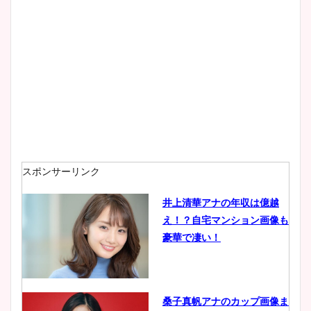
大家彩香アナのかわいいカッ
プ画像まとめ！同期や実家に
wikiプロフも！
安藤萌々アナのカップ画像や
ニット衣装まとめ！美足の筋
肉も凄い！
スポンサーリンク
井上清華アナの年収は億越
え！？自宅マンション画像も
鈴木唯の太ってた時の体重が
豪華で凄い！
ヤバすぎww原因や痩せたダ
イエット方は？昔と現在を画
像比較！
桑子真帆アナのカップ画像ま