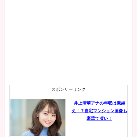
スポンサーリンク
井上清華アナの年収は億越
え！？自宅マンション画像も
豪華で凄い！