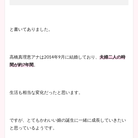
鈴木唯の太ってた時の体重が
ヤバすぎww原因や痩せたダ
イエット方は？昔と現在を画
と書いてありました。
像比較！
豊島実季アナのカップ画像ま
高橋真理恵アナは2014年9月に結婚しており、
夫婦二人の時
とめ！美脚や水着姿に年齢も
間が約7年間
。
調査！
生活も相当な変化だったと思います。
宇賀神メグアナのニット画像
まとめ！足も美脚でカップも
凄い！
ですが、とてもかわいい娘の誕生に一緒に成長していきたい
と思っているようです。