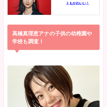
トもかわいい！
とめ！美脚や水着姿に年齢も
調査！
小室瑛莉子のカップ画像まと
め！足が美脚でニット衣装も
高橋真理恵アナの子供の幼稚園や
宇賀神メグアナのニット画像
かわいい！
まとめ！足も美脚でカップも
学校も調査！
凄い！
清水麻椰アナのかわいい画
像！身長やカップ、同期や
池谷実悠アナのメガネ画像が
wikiプロフもチェック！
かわいい！カップや水着姿も
まとめた！
大家彩香アナのかわいいカッ
プ画像まとめ！同期や実家に
wikiプロフも！