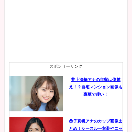
大家彩香アナのかわいいカッ
プ画像まとめ！同期や実家に
wikiプロフも！
安藤萌々アナのカップ画像や
ニット衣装まとめ！美足の筋
肉も凄い！
スポンサーリンク
井上清華アナの年収は億越
え！？自宅マンション画像も
鈴木唯の太ってた時の体重が
豪華で凄い！
ヤバすぎww原因や痩せたダ
イエット方は？昔と現在を画
像比較！
桑子真帆アナのカップ画像ま
とめ！シースルー衣装やニッ
豊島実季アナのカップ画像ま