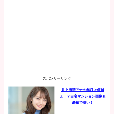
スポンサーリンク
井上清華アナの年収は億越
え！？自宅マンション画像も
豪華で凄い！