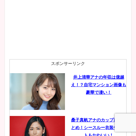
大家彩香アナのかわいいカッ
プ画像まとめ！同期や実家に
wikiプロフも！
安藤萌々アナのカップ画像や
ニット衣装まとめ！美足の筋
肉も凄い！
スポンサーリンク
井上清華アナの年収は億越
え！？自宅マンション画像も
鈴木唯の太ってた時の体重が
豪華で凄い！
ヤバすぎww原因や痩せたダ
イエット方は？昔と現在を画
像比較！
桑子真帆アナのカップ画像ま
とめ！シースルー衣装やニッ
豊島実季アナのカップ画像ま
トもかわいい！