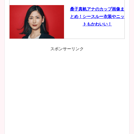
桑子真帆アナのカップ画像ま
とめ！シースルー衣装やニッ
トもかわいい！
スポンサーリンク
小室瑛莉子のカップ画像まと
め！足が美脚でニット衣装も
かわいい！
清水麻椰アナのかわいい画
像！身長やカップ、同期や
wikiプロフもチェック！