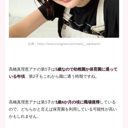
安藤萌々アナのカップ画像や
ニット衣装まとめ！美足の筋
肉も凄い！
出典：https://www.instagram.com/marie___takahashi/
鈴木唯の太ってた時の体重が
高橋真理恵アナの第1子は
5歳なので幼稚園か保育園に通って
ヤバすぎww原因や痩せたダ
いる年頃
、第2子もこれから園に通う時期ですね。
イエット方は？昔と現在を画
像比較！
高橋真理恵アナは第1子が
1歳6か月の頃に職場復帰
している
豊島実季アナのカップ画像ま
ので、どちらかと言えば保育園を利用している可能性が高い
とめ！美脚や水着姿に年齢も
かもしれません。
調査！