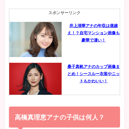
ニット衣装まとめ！美足の筋
肉も凄い！
スポンサーリンク
井上清華アナの年収は億越
え！？自宅マンション画像も
鈴木唯の太ってた時の体重が
豪華で凄い！
ヤバすぎww原因や痩せたダ
イエット方は？昔と現在を画
像比較！
桑子真帆アナのカップ画像ま
とめ！シースルー衣装やニッ
豊島実季アナのカップ画像ま
トもかわいい！
とめ！美脚や水着姿に年齢も
調査！
小室瑛莉子のカップ画像まと
め！足が美脚でニット衣装も
高橋真理恵アナの子供は何人？
宇賀神メグアナのニット画像
かわいい！
まとめ！足も美脚でカップも