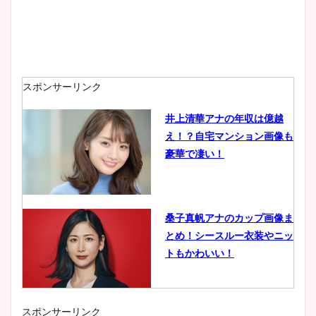
スポンサーリンク
井上清華アナの年収は億越
え！？自宅マンション画像も
豪華で凄い！
桑子真帆アナのカップ画像ま
とめ！シースルー衣装やニッ
トもかわいい！
スポンサーリンク