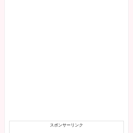
清水麻椰アナのかわいい画
像！身長やカップ、同期や
wikiプロフもチェック！
大家彩香アナのかわいいカッ
プ画像まとめ！同期や実家に
wikiプロフも！
安藤萌々アナのカップ画像や
ニット衣装まとめ！美足の筋
肉も凄い！
スポンサーリンク