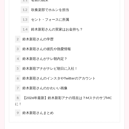
1.2
吹奏楽部でホルンを担当
1.3
セント・フォースに所属
1.4
鈴木新彩さんの実家はお金持ち？
2
鈴木新彩さんの学歴
3
鈴木新彩さんの彼氏や熱愛情報
4
鈴木新彩さんがテレ朝内定？
5
鈴木新彩アナがテレビ朝日に入社！
6
鈴木新彩さんのインスタやTwitterのアカウント
7
鈴木新彩さんのかわいい画像
8
【2026年最新】鈴木新彩アナの現在は？MステのサブMC
に！
9
鈴木新彩さんまとめ