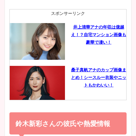
ニット衣装まとめ！美足の筋
肉も凄い！
スポンサーリンク
井上清華アナの年収は億越
え！？自宅マンション画像も
鈴木唯の太ってた時の体重が
豪華で凄い！
ヤバすぎww原因や痩せたダ
イエット方は？昔と現在を画
像比較！
桑子真帆アナのカップ画像ま
とめ！シースルー衣装やニッ
豊島実季アナのカップ画像ま
トもかわいい！
とめ！美脚や水着姿に年齢も
調査！
小室瑛莉子のカップ画像まと
め！足が美脚でニット衣装も
鈴木新彩さんの彼氏や熱愛情報
宇賀神メグアナのニット画像
かわいい！
まとめ！足も美脚でカップも