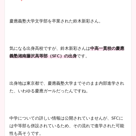
凄い！
清水麻椰アナのかわいい画
慶應義塾大学文学部を卒業された鈴木新彩さん。
像！身長やカップ、同期や
池谷実悠アナのメガネ画像が
wikiプロフもチェック！
かわいい！カップや水着姿も
まとめた！
気になる出身高校ですが、鈴木新彩さんは
中高一貫校の慶應
義塾湘南藤沢高等部（SFC）の出身
です。
大家彩香アナのかわいいカッ
プ画像まとめ！同期や実家に
wikiプロフも！
出身地は東京都で、慶應義塾大学までそのまま内部進学され
た、いわゆる慶應ガールだったんですね。
安藤萌々アナのカップ画像や
ニット衣装まとめ！美足の筋
中学についての詳しい情報は公開されていませんが、SFCに
肉も凄い！
は中等部も併設されているため、その流れで進学された可能
性も高そうです。