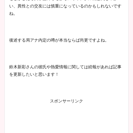
い、異性との交友には慎重になっているのかもしれないです
鈴木唯の太ってた時の体重が
ね。
ヤバすぎww原因や痩せたダ
イエット方は？昔と現在を画
像比較！
後述する局アナ内定の噂が本当ならば尚更ですよね。
豊島実季アナのカップ画像ま
とめ！美脚や水着姿に年齢も
鈴木新彩さんの彼氏や熱愛情報に関しては続報があれば記事
調査！
を更新したいと思います！
宇賀神メグアナのニット画像
スポンサーリンク
まとめ！足も美脚でカップも
凄い！