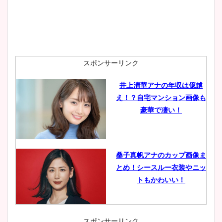
池谷実悠アナのメガネ画像が
かわいい！カップや水着姿も
まとめた！
スポンサーリンク
井上清華アナの年収は億越
え！？自宅マンション画像も
豪華で凄い！
桑子真帆アナのカップ画像ま
とめ！シースルー衣装やニッ
トもかわいい！
スポンサーリンク