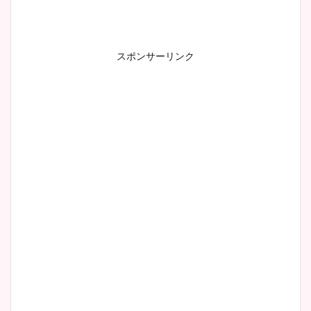
鈴木唯の太ってた時の体重が
ヤバすぎww原因や痩せたダ
スポンサーリンク
イエット方は？昔と現在を画
像比較！
豊島実季アナのカップ画像ま
とめ！美脚や水着姿に年齢も
調査！
宇賀神メグアナのニット画像
まとめ！足も美脚でカップも
凄い！