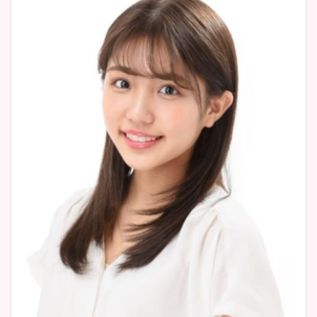
像！身長やカップ、同期や
池谷実悠アナのメガネ画像が
wikiプロフもチェック！
かわいい！カップや水着姿も
まとめた！
大家彩香アナのかわいいカッ
プ画像まとめ！同期や実家に
wikiプロフも！
安藤萌々アナのカップ画像や
ニット衣装まとめ！美足の筋
肉も凄い！
鈴木唯の太ってた時の体重が
ヤバすぎww原因や痩せたダ