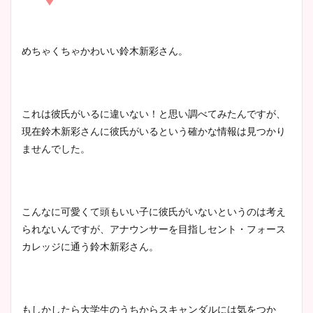
凄い！
清水麻椰アナのかわいい画
めちゃくちゃかわいい鈴木新彩さん。
像！身長やカップ、同期や
池谷実悠アナのメガネ画像が
wikiプロフもチェック！
かわいい！カップや水着姿も
まとめた！
これは彼氏がいるに違いない！と思い調べてみたんですが、
現在鈴木新彩さんに彼氏がいるという確かな情報は見つかり
大家彩香アナのかわいいカッ
ませんでした。
プ画像まとめ！同期や実家に
wikiプロフも！
こんなに可愛くて頭もいい子に彼氏がいないというのは考え
られないんですが、アナウンサーを目指しセント・フォース
安藤萌々アナのカップ画像や
カレッジに通う鈴木新彩さん。
ニット衣装まとめ！美足の筋
肉も凄い！
もしかしたら大学生のうちからスキャンダルには気をつか