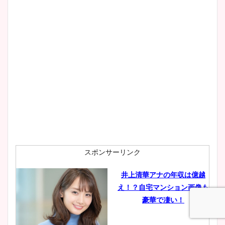
wikiプロフもチェック！
大家彩香アナのかわいいカッ
プ画像まとめ！同期や実家に
wikiプロフも！
安藤萌々アナのカップ画像や
ニット衣装まとめ！美足の筋
肉も凄い！
スポンサーリンク
井上清華アナの年収は億越
え！？自宅マンション画像も
鈴木唯の太ってた時の体重が
豪華で凄い！
ヤバすぎww原因や痩せたダ
イエット方は？昔と現在を画