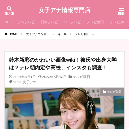
女子アナ情報専門店
NHK
フジテレビ
日本テレビ
TBSテレビ
テレビ朝日
テレビ東京
HOME
女子アナウンサー
キー局
テレビ朝日
鈴木新彩のかわいい画像wiki！彼氏や出身大学
は？テレ朝内定や高校、インスタも調査！
2025年8月1日
2026年6月16日
テレビ朝日
2022
,
女子アナ
テレビ朝日