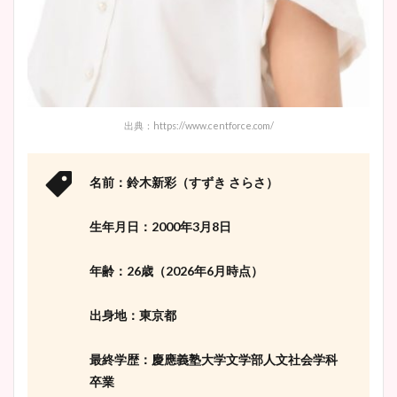
イエット方は？昔と現在を画
像比較！
豊島実季アナのカップ画像ま
とめ！美脚や水着姿に年齢も
出典：https://www.centforce.com/
調査！
名前：鈴木新彩（すずき さらさ）
宇賀神メグアナのニット画像
生年月日：2000年3月8日
まとめ！足も美脚でカップも
凄い！
年齢：26歳（2026年6月時点）
出身地：東京都
池谷実悠アナのメガネ画像が
最終学歴：慶應義塾大学文学部人文社会学科
かわいい！カップや水着姿も
卒業
まとめた！