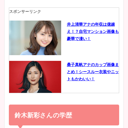
ニット衣装まとめ！美足の筋
肉も凄い！
スポンサーリンク
井上清華アナの年収は億越
え！？自宅マンション画像も
鈴木唯の太ってた時の体重が
豪華で凄い！
ヤバすぎww原因や痩せたダ
イエット方は？昔と現在を画
像比較！
桑子真帆アナのカップ画像ま
とめ！シースルー衣装やニッ
豊島実季アナのカップ画像ま
トもかわいい！
とめ！美脚や水着姿に年齢も
調査！
小室瑛莉子のカップ画像まと
め！足が美脚でニット衣装も
鈴木新彩さんの学歴
宇賀神メグアナのニット画像
かわいい！
まとめ！足も美脚でカップも