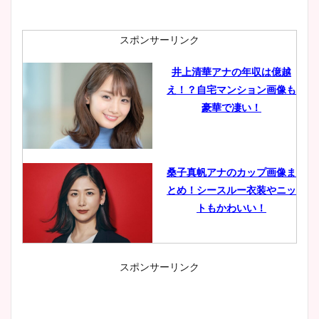
スポンサーリンク
井上清華アナの年収は億越
え！？自宅マンション画像も
豪華で凄い！
桑子真帆アナのカップ画像ま
とめ！シースルー衣装やニッ
トもかわいい！
スポンサーリンク
小室瑛莉子のカップ画像まと
め！足が美脚でニット衣装も
かわいい！