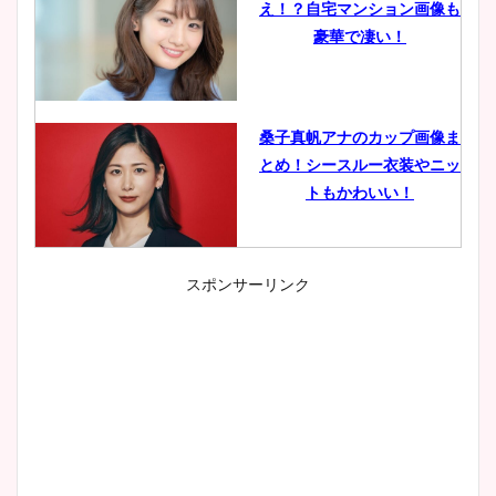
え！？自宅マンション画像も
豪華で凄い！
桑子真帆アナのカップ画像ま
とめ！シースルー衣装やニッ
トもかわいい！
スポンサーリンク
小室瑛莉子のカップ画像まと
め！足が美脚でニット衣装も
かわいい！
清水麻椰アナのかわいい画
像！身長やカップ、同期や