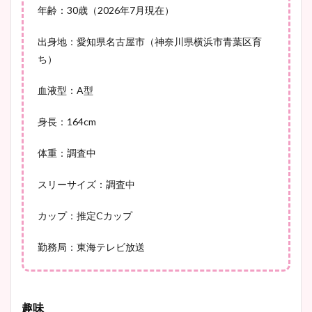
年齢：30歳（2026年7月現在）
豊島実季アナのカップ画像ま
とめ！美脚や水着姿に年齢も
出身地：愛知県名古屋市（神奈川県横浜市青葉区育
調査！
ち）
血液型：A型
宇賀神メグアナのニット画像
身長：164cm
まとめ！足も美脚でカップも
凄い！
体重：調査中
スリーサイズ：調査中
池谷実悠アナのメガネ画像が
カップ：推定Cカップ
かわいい！カップや水着姿も
まとめた！
勤務局：東海テレビ放送
趣味