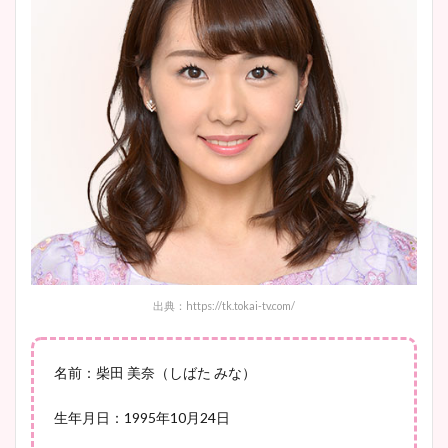
大家彩香アナのかわいいカッ
プ画像まとめ！同期や実家に
wikiプロフも！
安藤萌々アナのカップ画像や
ニット衣装まとめ！美足の筋
肉も凄い！
出典：https://tk.tokai-tv.com/
鈴木唯の太ってた時の体重が
ヤバすぎww原因や痩せたダ
名前：柴田 美奈（しばた みな）
イエット方は？昔と現在を画
像比較！
生年月日：1995年10月24日