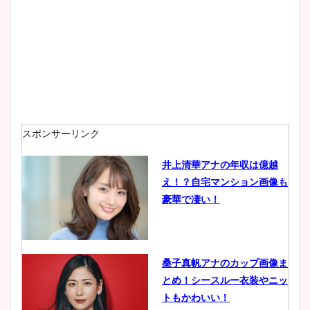
スポンサーリンク
井上清華アナの年収は億越
え！？自宅マンション画像も
豪華で凄い！
桑子真帆アナのカップ画像ま
とめ！シースルー衣装やニッ
トもかわいい！