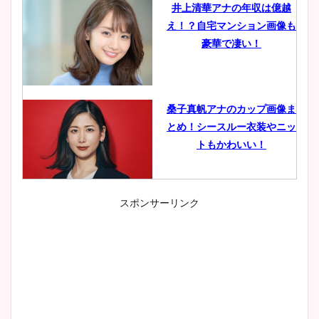
井上清華アナの年収は億越
え！？自宅マンション画像も
豪華で凄い！
桑子真帆アナのカップ画像ま
とめ！シースルー衣装やニッ
トもかわいい！
スポンサーリンク
小室瑛莉子のカップ画像まと
め！足が美脚でニット衣装も
かわいい！
清水麻椰アナのかわいい画