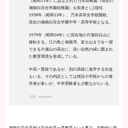
（昭和11年）に設立された乃木幼稚園（現在の
湘南白百合学園幼稚園）を前身とし[3][4]、
1938年（昭和13年）、乃木高等女学校開校、
現在の湘南白百合学園中学・高等学校となる。
1979年（昭和54年）に現在地の片瀬目白山に
移転する。江の島と相模湾、富士山までを一望
できる片瀬山の高台に、深い自然の緑に囲まれ
た教育環境を形成している。
中高一貫校であるが、別の高校に進学する生徒
もいる。その内訳としては併設小学校からの進
学者が多いが、中学受験者も少数ながらいる。
引用：wikipedia
湘南白百合高校は完全中高一貫教育という事で、自動的に柴