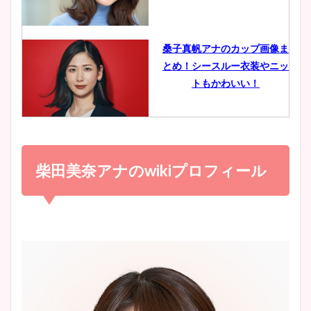
イエット方は？昔と現在を画
像比較！
桑子真帆アナのカップ画像ま
とめ！シースルー衣装やニッ
豊島実季アナのカップ画像ま
トもかわいい！
とめ！美脚や水着姿に年齢も
調査！
小室瑛莉子のカップ画像まと
め！足が美脚でニット衣装も
柴田美奈アナのwikiプロフィール
宇賀神メグアナのニット画像
かわいい！
まとめ！足も美脚でカップも
凄い！
清水麻椰アナのかわいい画
像！身長やカップ、同期や
池谷実悠アナのメガネ画像が
wikiプロフもチェック！
かわいい！カップや水着姿も
まとめた！