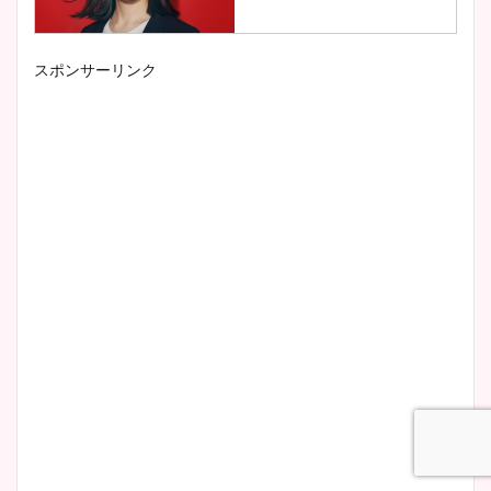
スポンサーリンク
小室瑛莉子のカップ画像まと
め！足が美脚でニット衣装も
かわいい！
清水麻椰アナのかわいい画
像！身長やカップ、同期や
wikiプロフもチェック！
大家彩香アナのかわいいカッ
プ画像まとめ！同期や実家に
wikiプロフも！