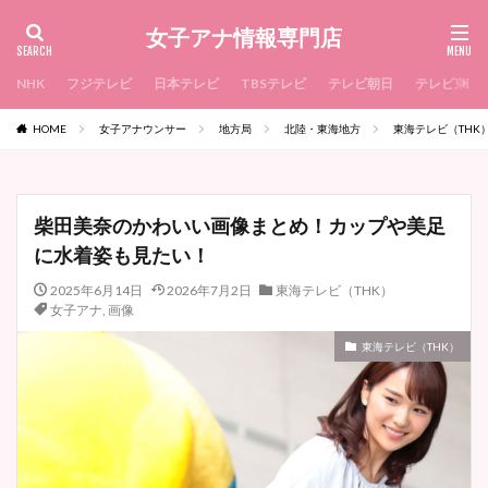
女子アナ情報専門店
NHK
フジテレビ
日本テレビ
TBSテレビ
テレビ朝日
テレビ東京
HOME
女子アナウンサー
地方局
北陸・東海地方
東海テレビ（THK
柴田美奈のかわいい画像まとめ！カップや美足
に水着姿も見たい！
2025年6月14日
2026年7月2日
東海テレビ（THK）
女子アナ
,
画像
東海テレビ（THK）