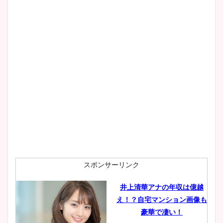
像！身長やカップ、同期や
wikiプロフもチェック！
大家彩香アナのかわいいカッ
プ画像まとめ！同期や実家に
wikiプロフも！
安藤萌々アナのカップ画像や
ニット衣装まとめ！美足の筋
肉も凄い！
スポンサーリンク
井上清華アナの年収は億越
え！？自宅マンション画像も
鈴木唯の太ってた時の体重が
豪華で凄い！
ヤバすぎww原因や痩せたダ